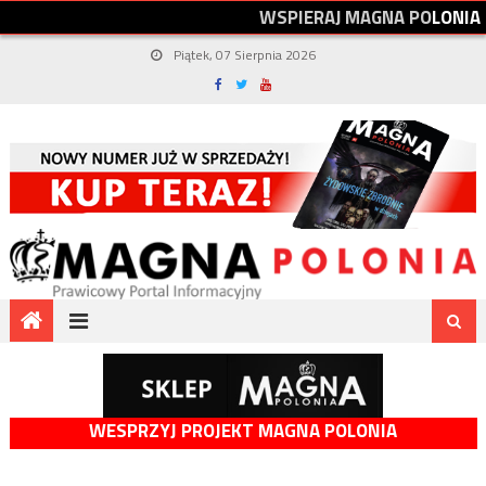
W
S
P
I
E
R
A
J
M
A
G
N
A
P
O
L
O
N
I
A
Piątek, 07 Sierpnia 2026
WESPRZYJ PROJEKT MAGNA POLONIA