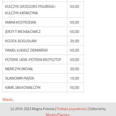
KULCZYK GRZEGORZ POLIŃSKA i
50,00
KULCZYK KATARZYNA
MARIA KOSTRZEWA
50,00
JERZY T MICHAJŁOWICZ
50,00
KOZIOŁ BOGUSŁAW
35,00
PAWEŁ ŁUKASZ ZIEMIAŃSKI
50,00
POTERA LIDIA i POTERA KRZYSZTOF
50,00
NIEMCZYK MICHAŁ
20,00
SŁAWOMIR PIĄTEK
10,00
KAMIL JAN KOWALCZYK
50,00
Więcej...
(c) 2016-2023 Magna Polonia
|
Polityka prywatności
|
Editorial by
MysteryThemes
.