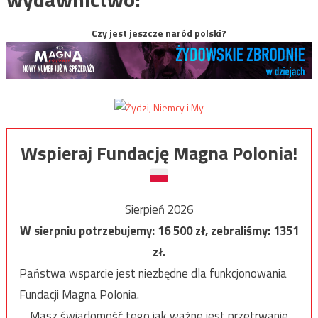
Czy jest jeszcze naród polski?
Wspieraj Fundację Magna Polonia!
Sierpień 2026
W sierpniu potrzebujemy:
16 500
zł, zebraliśmy:
1351
zł.
Państwa wsparcie jest niezbędne dla funkcjonowania
Fundacji Magna Polonia.
Masz świadomość tego jak ważne jest przetrwanie