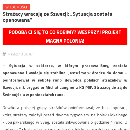
WIADOMOŚCI
Strażacy wracają ze Szwecji: „Sytuacja została
opanowana”
PODOBA CI SIĘ TO CO ROBIMY? WESPRZYJ PROJEKT
MAGNA POLONIA!
4 sierpnia 2018
– Sytuacja w sektorze, w którym pracowaliśmy, została
opanowana i wydaje się stabilna. Jesteśmy w drodze do domu –
poinformował w sobotę rano dowódca polskich strażaków w
Szwecji, mł. brygadier Michał Langner z KG PSP. Strażacy dotrą do
Świnoujścia w poniedziałek rano.
Dowódca polskiej grupy strażaków poinformował, że baza operacji,
którą strażacy założyli przed dwoma tygodniami na boisku lokalnego
klubu piłkarskiego w Sveg, została zlikwidowana o godzinie 4 rano. O
godzinie 7 strażacy byli już w drodze do Polski. Zanim dotrą do portu w