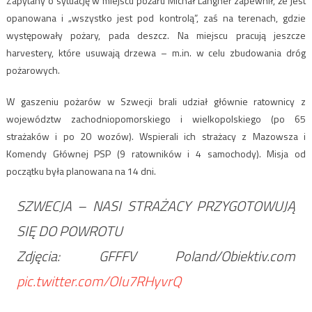
Zapytany o sytuację w miejscu pożaru Michał Langner zapewnił, że jest
opanowana i „wszystko jest pod kontrolą”, zaś na terenach, gdzie
występowały pożary, pada deszcz. Na miejscu pracują jeszcze
harvestery, które usuwają drzewa – m.in. w celu zbudowania dróg
pożarowych.
W gaszeniu pożarów w Szwecji brali udział głównie ratownicy z
województw zachodniopomorskiego i wielkopolskiego (po 65
strażaków i po 20 wozów). Wspierali ich strażacy z Mazowsza i
Komendy Głównej PSP (9 ratowników i 4 samochody). Misja od
początku była planowana na 14 dni.
SZWECJA – NASI STRAŻACY PRZYGOTOWUJĄ
SIĘ DO POWROTU
Zdjęcia: GFFFV Poland/Obiektiv.com
pic.twitter.com/OIu7RHyvrQ