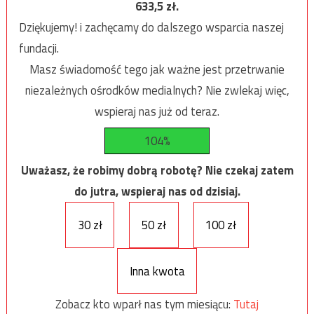
633,5
zł.
Dziękujemy! i zachęcamy do dalszego wsparcia naszej
fundacji.
Masz świadomość tego jak ważne jest przetrwanie
niezależnych ośrodków medialnych? Nie zwlekaj więc,
wspieraj nas już od teraz.
104%
Uważasz, że robimy dobrą robotę? Nie czekaj zatem
do jutra, wspieraj nas od dzisiaj.
30 zł
50 zł
100 zł
Inna kwota
Zobacz kto wparł nas tym miesiącu:
Tutaj