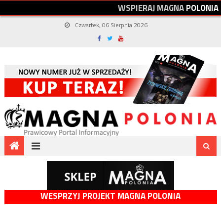
W
S
P
I
E
R
A
J
M
A
G
N
A
P
O
L
O
N
I
A
Czwartek, 06 Sierpnia 2026
WESPRZYJ PROJEKT MAGNA POLONIA