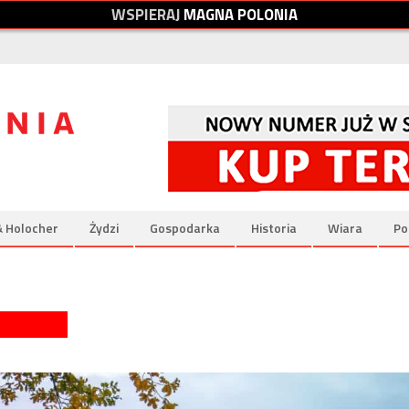
W
S
P
I
E
R
A
J
M
A
G
N
A
P
O
L
O
N
I
A
& Holocher
Żydzi
Gospodarka
Historia
Wiara
Po