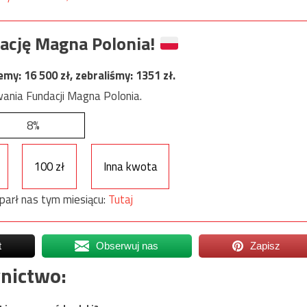
ację Magna Polonia!
jemy:
16 500
zł, zebraliśmy:
1351
zł.
ania Fundacji Magna Polonia.
8%
100 zł
Inna kwota
parł nas tym miesiącu:
Tutaj
t
Obserwuj nas
Zapisz
nictwo: