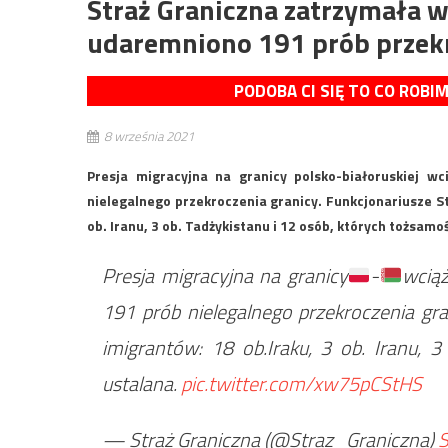
Straż Graniczna zatrzymała w
udaremniono 191 prób przekr
PODOBA CI SIĘ TO CO ROBI
8 września 2021
Presja migracyjna na granicy polsko-białoruskiej wc
nielegalnego przekroczenia granicy. Funkcjonariusze St
ob. Iranu, 3 ob. Tadżykistanu i 12 osób, których tożsam
Presja migracyjna na granicy
-
wciąż
191 prób nielegalnego przekroczenia gra
imigrantów: 18 ob.Iraku, 3 ob. Iranu, 3
ustalana.
pic.twitter.com/xw75pCStHS
— Straż Graniczna (@Straz_Graniczna)
S