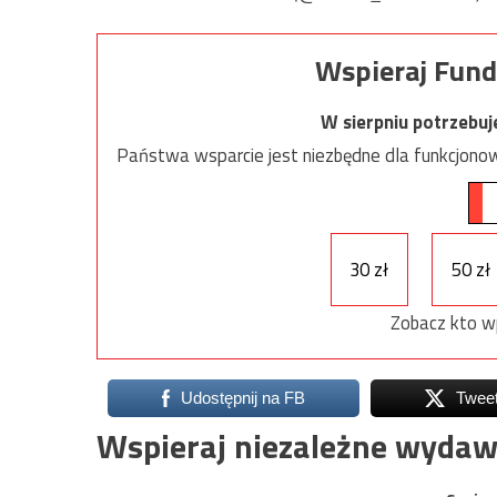
Wspieraj Fund
W sierpniu potrzebu
Państwa wsparcie jest niezbędne dla funkcjonow
30 zł
50 zł
Zobacz kto w
Udostępnij na FB
Twee
Wspieraj niezależne wydaw