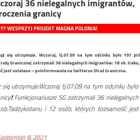
czoraj 36 nielegalnych imigrantów,
oczenia granicy
MY? WESPRZYJ PROJEKT MAGNA POLONIA!
iąż się utrzymuje. Wczoraj, tj.07.09 na tym odcinku było 191 pr
raży Granicznej zatrzymali 36 nielegalnych imigrantów: 18 ob. Iraku,
ość jest ustalana – poinformowała na twitterze Straż Graniczna.
 się utrzymuje.Wczoraj tj.07.09 na tym odcinku było
nicy
❗️
Funkcjonariusze SG zatrzymali 36 nielegalnych
 ob.Tadżykistanu i 12 osób, których tożsamość jest
eptember 8, 2021