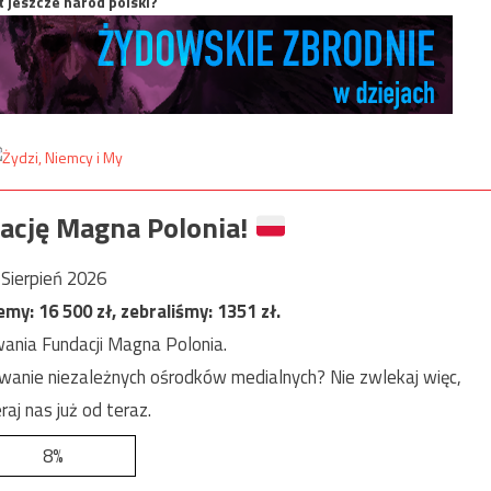
t jeszcze naród polski?
ację Magna Polonia!
Sierpień 2026
jemy:
16 500
zł, zebraliśmy:
1351
zł.
ania Fundacji Magna Polonia.
anie niezależnych ośrodków medialnych? Nie zwlekaj więc,
raj nas już od teraz.
8%