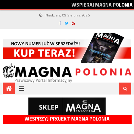
W
S
P
I
E
R
A
J
M
A
G
N
A
P
O
L
O
N
I
A
Niedziela, 09 Sierpnia 2026
WESPRZYJ PROJEKT MAGNA POLONIA