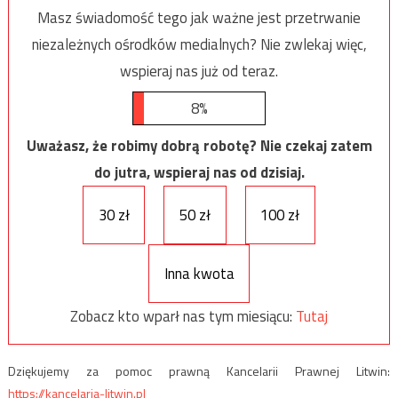
Masz świadomość tego jak ważne jest przetrwanie
niezależnych ośrodków medialnych? Nie zwlekaj więc,
wspieraj nas już od teraz.
8%
Uważasz, że robimy dobrą robotę? Nie czekaj zatem
do jutra, wspieraj nas od dzisiaj.
30 zł
50 zł
100 zł
Inna kwota
Zobacz kto wparł nas tym miesiącu:
Tutaj
Dziękujemy za pomoc prawną Kancelarii Prawnej Litwin:
https://kancelaria-litwin.pl