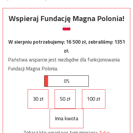
Wspieraj Fundację Magna Polonia!
W sierpniu potrzebujemy:
16 500
zł, zebraliśmy:
1351
zł.
Państwa wsparcie jest niezbędne dla funkcjonowania
Fundacji Magna Polonia.
8%
30 zł
50 zł
100 zł
Inna kwota
Zobacz kto wparł nas tym miesiącu:
Tutaj