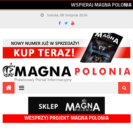
W
S
P
I
E
R
A
J
M
A
G
N
A
P
O
L
O
N
I
A
Sobota, 08 Sierpnia 2026
WESPRZYJ PROJEKT MAGNA POLONIA