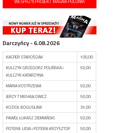
WESPRZYJ PROJEKT MAGNA POLONIA
Darczyńcy - 6.08.2026
KACPER STAROŚCIAK
100,00
KULCZYK GRZEGORZ POLIŃSKA i
50,00
KULCZYK KATARZYNA
MARIA KOSTRZEWA
50,00
JERZY T MICHAJŁOWICZ
50,00
KOZIOŁ BOGUSŁAW
35,00
PAWEŁ ŁUKASZ ZIEMIAŃSKI
50,00
POTERA LIDIA i POTERA KRZYSZTOF
50,00