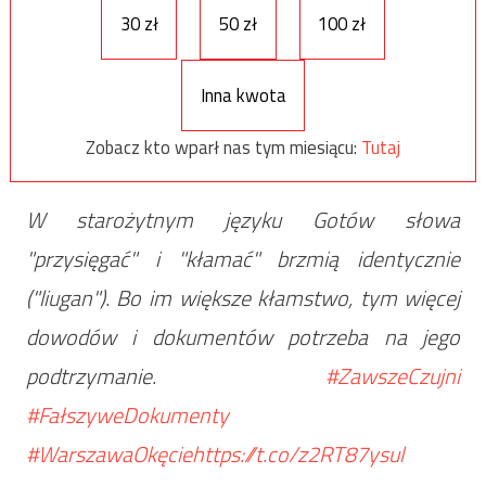
30 zł
50 zł
100 zł
Inna kwota
Zobacz kto wparł nas tym miesiącu:
Tutaj
W starożytnym języku Gotów słowa
"przysięgać" i "kłamać" brzmią identycznie
("liugan"). Bo im większe kłamstwo, tym więcej
dowodów i dokumentów potrzeba na jego
podtrzymanie.
#ZawszeCzujni
#FałszyweDokumenty
#WarszawaOkęcie
https://t.co/z2RT87ysul