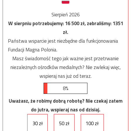
Sierpień 2026
W sierpniu potrzebujemy:
16 500
zł, zebraliśmy:
1351
zł.
Państwa wsparcie jest niezbędne dla funkcjonowania
Fundacji Magna Polonia.
Masz świadomość tego jak ważne jest przetrwanie
niezależnych ośrodków medialnych? Nie zwlekaj więc,
wspieraj nas już od teraz.
8%
Uważasz, że robimy dobrą robotę? Nie czekaj zatem
do jutra, wspieraj nas od dzisiaj.
30 zł
50 zł
100 zł