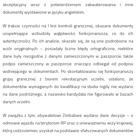
akceptacyjny wraz z potwierdzeniem zakwaterowania i inne
dokumenty wystawione w języku angielskim.
W trakcie czynności na I linii kontroli granicznej, okazane dokumenty
uzupełniające wzbudziły wątpliwości funkcjonariusza, co do ich
autentyczności. Po ich analizie, okazało się, że są one podrobione na
wzór oryginalnych – posiadały liczne błędy ortograficzne, niektóre
dane były niezgodne z danymi zamieszczonymi w paszporcie, także
podpis zamieszczony w paszporcie znacząco odbiegał od podpisu
widniejącego w dokumentach. Po skontaktowaniu się funkcjonariuszy
grupy granicznej z biurem rekrutacyjnym uczelni, ustalono, że
dokumentów wymaganych do kwalifikacji na studia nigdy nie wydano
na dane podróżnego, a nazwisko kandydata nie figurowało w bazach
danych uczelni.
W związku z tym, obywatelowi Zimbabwe wydano dwie decyzje – o
odmowie wjazdu na terytorium RP oraz o unieważnieniu wizy krajowej,
którą cudzoziemiec uzyskał na podstawie sfałszowanych dokumentów