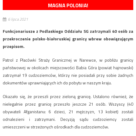
MAGNA POLONIA!
6 lipca 2021
Funkcjonariusze z Podlaskiego Oddziału SG zatrzymali 40 osób za
przekroczenie polsko-białoruskiej granicy wbrew obowiązującym
przepisom.
Patrol z Placówki Straży Granicznej w Narewce, w pobliżu granicy
państwowej w okolicach miejscowości Babia Góra (powiat hajnowski)
zatrzymał 19 cudzoziemców, którzy nie posiadali przy sobie żadnych
dokumentów uprawniających ich do pobytu w naszym kraju.
Okazało się, że przeszli przez zieloną granicę. Ustalono również, że
nielegalnie przez granicę przeszło jeszcze 21 osób. Wszyscy (40
obywateli Afganistanu: 6 dzieci, 21 mężczyzn, 13 kobiet) zostali
odnalezieni i zatrzymani. Decyzją sądu cudzoziemcy zostali
umieszczeni w strzeżonych ośrodkach dla cudzoziemców.