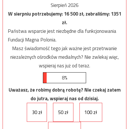
Sierpień 2026
W sierpniu potrzebujemy:
16 500
zł, zebraliśmy:
1351
zł.
Państwa wsparcie jest niezbędne dla funkcjonowania
Fundacji Magna Polonia.
Masz świadomość tego jak ważne jest przetrwanie
niezależnych ośrodków medialnych? Nie zwlekaj więc,
wspieraj nas już od teraz.
8%
Uważasz, że robimy dobrą robotę? Nie czekaj zatem
do jutra, wspieraj nas od dzisiaj.
30 zł
50 zł
100 zł