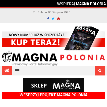
W
S
P
I
E
R
A
J
M
A
G
N
A
P
O
L
O
N
I
A
Sobota, 08 Sierpnia 2026
WESPRZYJ PROJEKT MAGNA POLONIA