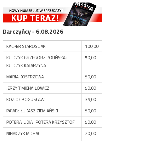
Darczyńcy - 6.08.2026
KACPER STAROŚCIAK
100,00
KULCZYK GRZEGORZ POLIŃSKA i
50,00
KULCZYK KATARZYNA
MARIA KOSTRZEWA
50,00
JERZY T MICHAJŁOWICZ
50,00
KOZIOŁ BOGUSŁAW
35,00
PAWEŁ ŁUKASZ ZIEMIAŃSKI
50,00
POTERA LIDIA i POTERA KRZYSZTOF
50,00
NIEMCZYK MICHAŁ
20,00