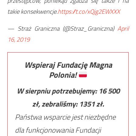
przestępców, poniekąd zgadza się także i na
takie konsekwencje.
https://t.co/xQjg2EWXXX
— Straż Graniczna (@Straz_Graniczna)
April
16, 2019
Wspieraj Fundację Magna
Polonia!
W sierpniu potrzebujemy:
16 500
zł, zebraliśmy:
1351
zł.
Państwa wsparcie jest niezbędne
dla funkcjonowania Fundacji