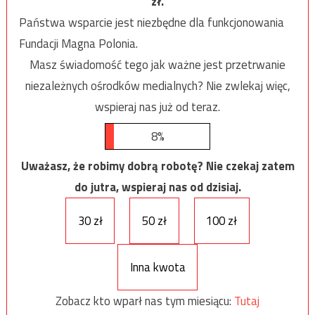
zł.
Państwa wsparcie jest niezbędne dla funkcjonowania
Fundacji Magna Polonia.
Masz świadomość tego jak ważne jest przetrwanie
niezależnych ośrodków medialnych? Nie zwlekaj więc,
wspieraj nas już od teraz.
8%
Uważasz, że robimy dobrą robotę? Nie czekaj zatem
do jutra, wspieraj nas od dzisiaj.
30 zł
50 zł
100 zł
Inna kwota
Zobacz kto wparł nas tym miesiącu:
Tutaj