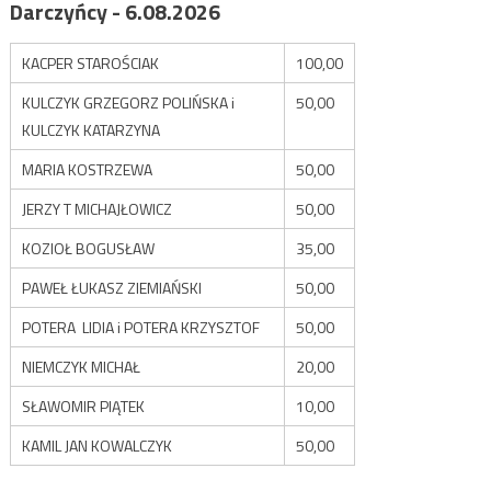
Darczyńcy - 6.08.2026
KACPER STAROŚCIAK
100,00
KULCZYK GRZEGORZ POLIŃSKA i
50,00
KULCZYK KATARZYNA
MARIA KOSTRZEWA
50,00
JERZY T MICHAJŁOWICZ
50,00
KOZIOŁ BOGUSŁAW
35,00
PAWEŁ ŁUKASZ ZIEMIAŃSKI
50,00
POTERA LIDIA i POTERA KRZYSZTOF
50,00
NIEMCZYK MICHAŁ
20,00
SŁAWOMIR PIĄTEK
10,00
KAMIL JAN KOWALCZYK
50,00