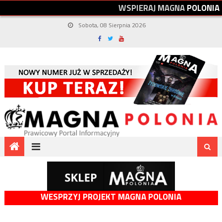
W
S
P
I
E
R
A
J
M
A
G
N
A
P
O
L
O
N
I
A
Sobota, 08 Sierpnia 2026
WESPRZYJ PROJEKT MAGNA POLONIA