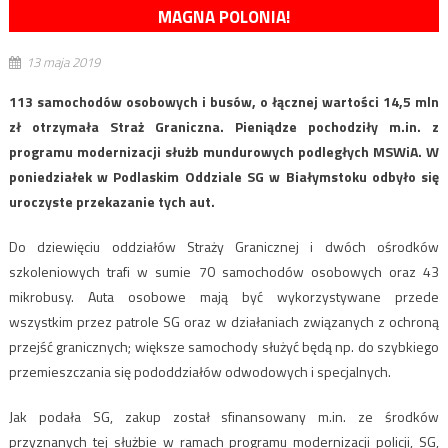
MAGNA POLONIA!
13 maja 2019
113 samochodów osobowych i busów, o łącznej wartości 14,5 mln
zł otrzymała Straż Graniczna. Pieniądze pochodziły m.in. z
programu modernizacji służb mundurowych podległych MSWiA. W
poniedziałek w Podlaskim Oddziale SG w Białymstoku odbyło się
uroczyste przekazanie tych aut.
Do dziewięciu oddziałów Straży Granicznej i dwóch ośrodków
szkoleniowych trafi w sumie 70 samochodów osobowych oraz 43
mikrobusy. Auta osobowe mają być wykorzystywane przede
wszystkim przez patrole SG oraz w działaniach związanych z ochroną
przejść granicznych; większe samochody służyć będą np. do szybkiego
przemieszczania się pododdziałów odwodowych i specjalnych.
Jak podała SG, zakup został sfinansowany m.in. ze środków
przyznanych tej służbie w ramach programu modernizacji policji, SG,