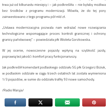
trwa już od kilkunastu miesięcy i – jak podkreśliła – nie byłaby możliwa
bez środków z programu modernizacji. Mówiła, że do tej pory
zainwestowano z tego programu pół mld zł.
„Ustawa modernizacyjna pozwala nam wdrażać nowe rozwiązania
technologiczne wspomagające proces kontroli granicznej i ochrony
granicy państwowej” – powiedziała płk Wioleta Gorzkowska.
W jej ocenie, nowoczesne pojazdy wpłyną na szybkość jazdy,
poprawią też jakość i komfort pracy funkcjonariuszy.
Jak podkreślił komendant podlaskiego oddziału SG płk Grzegorz Biziuk,
w podlaskim oddziale w ciągu trzech ostatnich lat została wymieniona
1/3 pojazdów, w sumie do oddziału trafiły 93 nowe samochody.
/Radio Maryja/