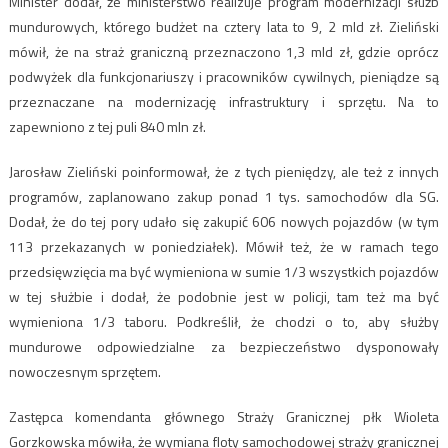
Minister dodał, że ministerstwo realizuje program modernizacji służb
mundurowych, którego budżet na cztery lata to 9, 2 mld zł. Zieliński
mówił, że na straż graniczną przeznaczono 1,3 mld zł, gdzie oprócz
podwyżek dla funkcjonariuszy i pracowników cywilnych, pieniądze są
przeznaczane na modernizację infrastruktury i sprzętu. Na to
zapewniono z tej puli 840 mln zł.
Jarosław Zieliński poinformował, że z tych pieniędzy, ale też z innych
programów, zaplanowano zakup ponad 1 tys. samochodów dla SG.
Dodał, że do tej pory udało się zakupić 606 nowych pojazdów (w tym
113 przekazanych w poniedziałek). Mówił też, że w ramach tego
przedsięwzięcia ma być wymieniona w sumie 1/3 wszystkich pojazdów
w tej służbie i dodał, że podobnie jest w policji, tam też ma być
wymieniona 1/3 taboru. Podkreślił, że chodzi o to, aby służby
mundurowe odpowiedzialne za bezpieczeństwo dysponowały
nowoczesnym sprzętem.
Zastępca komendanta głównego Straży Granicznej płk Wioleta
Gorzkowska mówiła, że wymiana floty samochodowej straży granicznej