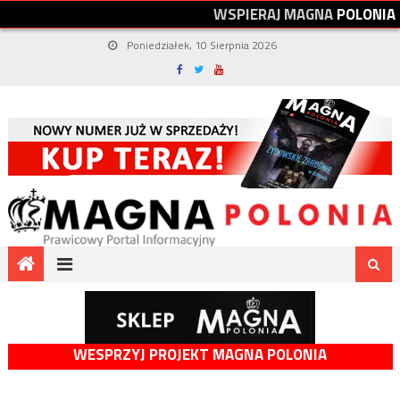
W
S
P
I
E
R
A
J
M
A
G
N
A
P
O
L
O
N
I
A
Poniedziałek, 10 Sierpnia 2026
WESPRZYJ PROJEKT MAGNA POLONIA