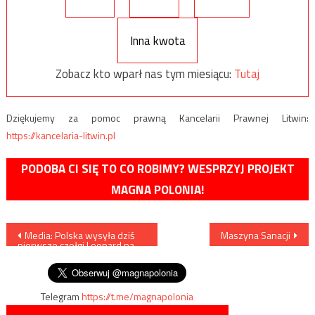
Inna kwota
Zobacz kto wparł nas tym miesiącu:
Tutaj
Dziękujemy za pomoc prawną Kancelarii Prawnej Litwin:
https://kancelaria-litwin.pl
PODOBA CI SIĘ TO CO ROBIMY? WESPRZYJ PROJEKT
MAGNA POLONIA!
Nawigacja
Media: Polska wysyła ​​dziś
Maszyna Sanacji
pierwsze czołgi Leopard na
wpisu
Ukrainę
Telegram
https://t.me/magnapolonia