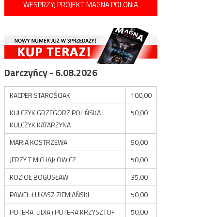
WESPRZYJ PROJEKT MAGNA POLONIA
Darczyńcy - 6.08.2026
KACPER STAROŚCIAK
100,00
KULCZYK GRZEGORZ POLIŃSKA i
50,00
KULCZYK KATARZYNA
MARIA KOSTRZEWA
50,00
JERZY T MICHAJŁOWICZ
50,00
KOZIOŁ BOGUSŁAW
35,00
PAWEŁ ŁUKASZ ZIEMIAŃSKI
50,00
POTERA LIDIA i POTERA KRZYSZTOF
50,00