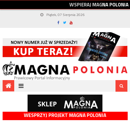
W
S
P
I
E
R
A
J
M
A
G
N
A
P
O
L
O
N
I
A
Piątek, 07 Sierpnia 2026
WESPRZYJ PROJEKT MAGNA POLONIA