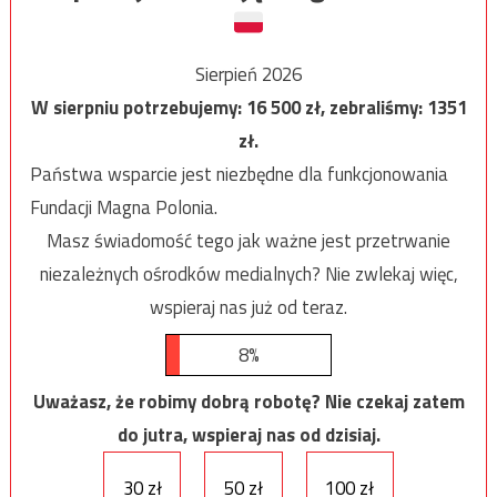
Sierpień 2026
W sierpniu potrzebujemy:
16 500
zł, zebraliśmy:
1351
zł.
Państwa wsparcie jest niezbędne dla funkcjonowania
Fundacji Magna Polonia.
Masz świadomość tego jak ważne jest przetrwanie
niezależnych ośrodków medialnych? Nie zwlekaj więc,
wspieraj nas już od teraz.
8%
Uważasz, że robimy dobrą robotę? Nie czekaj zatem
do jutra, wspieraj nas od dzisiaj.
30 zł
50 zł
100 zł