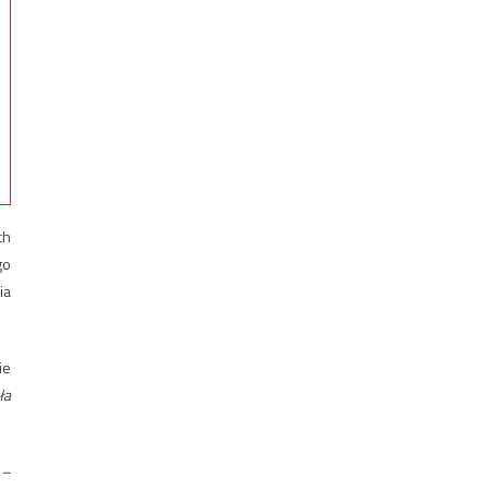
ch
go
ia
ie
ła
 –