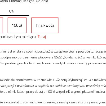
ania Fundacji Magna Polonia.
8%
100 zł
Inna kwota
parł nas tym miesiącu:
Tutaj
 nie jest w stanie spełnić postulatów związkowców z powodu „znaczący
 r. podpisano porozumienie płacowe z NSZZ „Solidarność”, w wyniku które
ków produkcyjnych i biurowych oraz zmodyfikowano zasady przyznawan
powiedziała anonimowo w rozmowie z „Gazetą Wyborczą”, że „za mówien
ła presji i wylądowała w szpitalu na oddziale zamkniętym, wcześniej mia
że po ośmiu latach pracy dostaje 100 zł więcej, niż wynosi płaca minimalna.
że skorzystać z 30-minutowej przerwy, a resztę czasu stoi przy maszynie
.