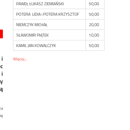
PAWEŁ ŁUKASZ ZIEMIAŃSKI
50,00
POTERA LIDIA i POTERA KRZYSZTOF
50,00
NIEMCZYK MICHAŁ
20,00
SŁAWOMIR PIĄTEK
10,00
KAMIL JAN KOWALCZYK
50,00
i
Więcej...
ec
 i
ny
ją
za
ię