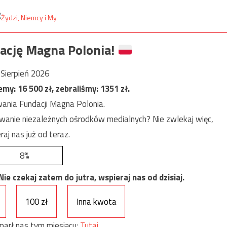
ację Magna Polonia!
Sierpień 2026
jemy:
16 500
zł, zebraliśmy:
1351
zł.
ania Fundacji Magna Polonia.
anie niezależnych ośrodków medialnych? Nie zwlekaj więc,
raj nas już od teraz.
8%
e czekaj zatem do jutra, wspieraj nas od dzisiaj.
100 zł
Inna kwota
parł nas tym miesiącu:
Tutaj