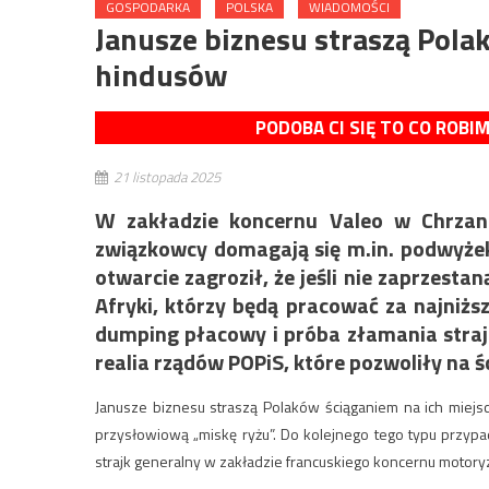
GOSPODARKA
POLSKA
WIADOMOŚCI
Janusze biznesu straszą Pola
hindusów
PODOBA CI SIĘ TO CO ROBI
21 listopada 2025
W zakładzie koncernu Valeo w Chrza
związkowcy domagają się m.in. podwyże
otwarcie zagroził, że jeśli nie zaprzestan
Afryki, którzy będą pracować za najniżs
dumping płacowy i próba złamania straj
realia rządów POPiS, które pozwoliły na 
Janusze biznesu straszą Polaków ściąganiem na ich miejsc
przysłowiową „miskę ryżu”. Do kolejnego tego typu przypa
strajk generalny w zakładzie francuskiego koncernu motory