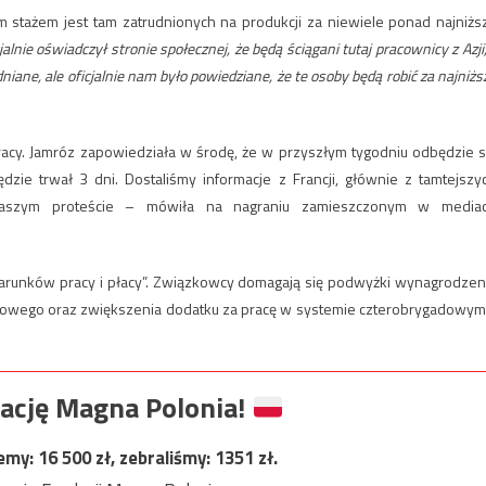
m stażem jest tam zatrudnionych na produkcji za niewiele ponad najniżs
nie oświadczył stronie społecznej, że będą ściągani tutaj pracownicy z Azji,
dniane, ale oficjalnie nam było powiedziane, że te osoby będą robić za najniżs
racy. Jamróz zapowiedziała w środę, że w przyszłym tygodniu odbędzie s
dzie trwał 3 dni. Dostaliśmy informacje z Francji, głównie z tamtejszy
szym proteście – mówiła na nagraniu zamieszczonym w media
arunków pracy i płacy”. Związkowcy domagają się podwyżki wynagrodzen
żowego oraz zwiększenia dodatku za pracę w systemie czterobrygadowym
ację Magna Polonia!
jemy:
16 500
zł, zebraliśmy:
1351
zł.