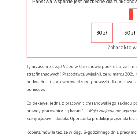
Państwa wsparcie jest niezbędne dla funkcjonow
30 zł
50 zł
Zobacz kto w
Tymczasem zarząd Valeo w Chrzanowie podkreśla, że firma
strat finansowych”. Pracodawca wyjaśnił, że w marcu 2025
od kwietnia i lipca wprowadzono podwyżki dla pracowni
bonusów.
Co ciekawe, jedna z pracownic chrzanowskiego zakładu 
prawdy pracownicy są karani”.
– Moja znajoma nie wytrzyma
stany lękowe
– dodała. Operatorka produkcji przyznała też, 
Kobieta mówiła też, że w ciągu 8-godzinnego dnia pracy mo