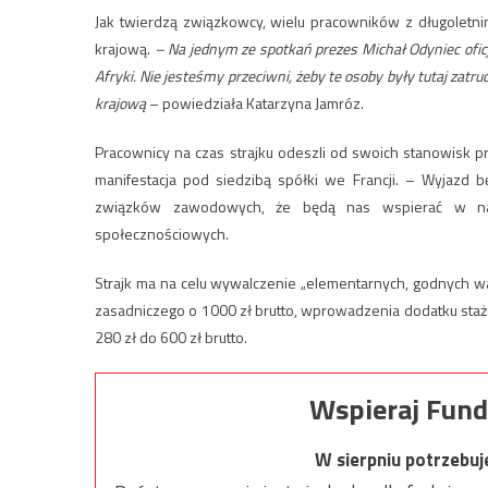
Jak twierdzą związkowcy, wielu pracowników z długoletni
krajową.
– Na jednym ze spotkań prezes Michał Odyniec oficjal
Afryki. Nie jesteśmy przeciwni, żeby te osoby były tutaj zatru
krajową
– powiedziała Katarzyna Jamróz.
Pracownicy na czas strajku odeszli od swoich stanowisk p
manifestacja pod siedzibą spółki we Francji. – Wyjazd bę
związków zawodowych, że będą nas wspierać w na
społecznościowych.
Strajk ma na celu wywalczenie „elementarnych, godnych w
zasadniczego o 1000 zł brutto, wprowadzenia dodatku sta
280 zł do 600 zł brutto.
Wspieraj Fund
W sierpniu potrzebu