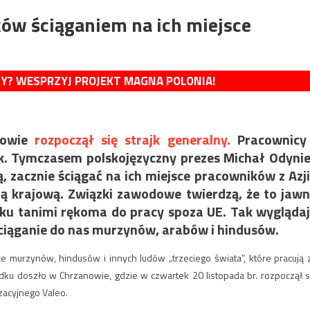
ków ściąganiem na ich miejsce
MY? WESPRZYJ PROJEKT MAGNA POLONIA!
nowie
rozpoczął się strajk generalny.
Pracownicy 
k. Tymczasem polskojęzyczny prezes Michał Odyni
ą, zacznie ściągać na ich miejsce pracowników z Azji
zą krajową. Związki zawodowe twierdzą, że to jaw
ku tanimi rękoma do pracy spoza UE. Tak wygląda
ściąganie do nas murzynów, arabów i hindusów.
e murzynów, hindusów i innych ludów „trzeciego świata”, które pracują 
dku doszło w Chrzanowie, gdzie w czwartek 20 listopada br. rozpoczął s
zacyjnego Valeo.