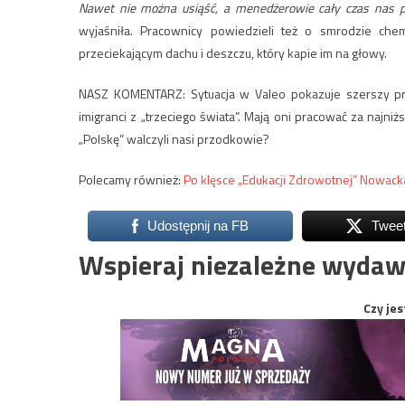
Nawet nie można usiąść, a menedżerowie cały czas nas poga
wyjaśniła. Pracownicy powiedzieli też o smrodzie che
przeciekającym dachu i deszczu, który kapie im na głowy.
NASZ KOMENTARZ: Sytuacja w Valeo pokazuje szerszy pro
imigranci z „trzeciego świata”. Mają oni pracować za najniżs
„Polskę” walczyli nasi przodkowie?
Polecamy również:
Po klęsce „Edukacji Zdrowotnej” Nowack
Udostępnij na FB
Twee
Wspieraj niezależne wydaw
Czy jes