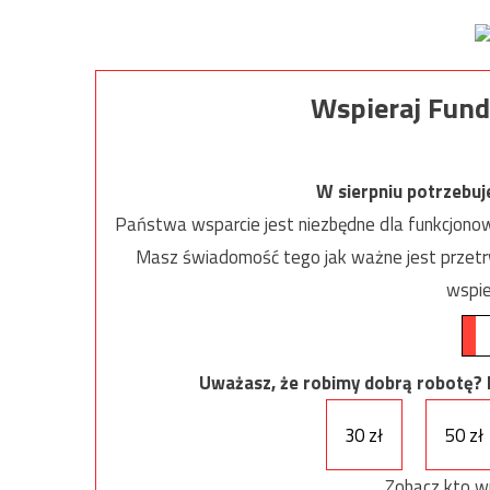
Wspieraj Fund
W sierpniu potrzebu
Państwa wsparcie jest niezbędne dla funkcjonow
Masz świadomość tego jak ważne jest przetrw
wspie
Uważasz, że robimy dobrą robotę? Ni
30 zł
50 zł
Zobacz kto w