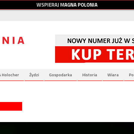
W
S
P
I
E
R
A
J
M
A
G
N
A
P
O
L
O
N
I
A
& Holocher
Żydzi
Gospodarka
Historia
Wiara
Po