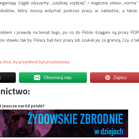
niają. Ciągle słyszymy: „szybciej, szybciej”, i magiczne słowo „norma”
mikaliów, który muszą wdychać podczas pracy w zakładzie, a także
blem i prawdę na temat tego, po co do Polski ściągani są przez POP
ze stawki, tak by Polacy byli bez pracy lub szukali jej za granicą. Czy o ta
a chce, by przedmiot był przymusowy
t
Obserwuj nas
Zapisz
nictwo:
t jeszcze naród polski?