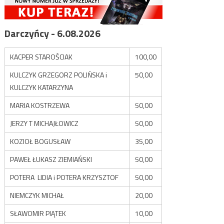
Darczyńcy - 6.08.2026
KACPER STAROŚCIAK
100,00
KULCZYK GRZEGORZ POLIŃSKA i
50,00
KULCZYK KATARZYNA
MARIA KOSTRZEWA
50,00
JERZY T MICHAJŁOWICZ
50,00
KOZIOŁ BOGUSŁAW
35,00
PAWEŁ ŁUKASZ ZIEMIAŃSKI
50,00
POTERA LIDIA i POTERA KRZYSZTOF
50,00
NIEMCZYK MICHAŁ
20,00
SŁAWOMIR PIĄTEK
10,00