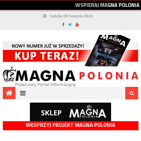
W
S
P
I
E
R
A
J
M
A
G
N
A
P
O
L
O
N
I
A
Sobota, 08 Sierpnia 2026
WESPRZYJ PROJEKT MAGNA POLONIA