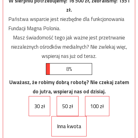
W sierpniu potrzebujemy:
16 500
zł, zebraliśmy:
1351
zł.
Państwa wsparcie jest niezbędne dla funkcjonowania
Fundacji Magna Polonia.
Masz świadomość tego jak ważne jest przetrwanie
niezależnych ośrodków medialnych? Nie zwlekaj więc,
wspieraj nas już od teraz.
8%
Uważasz, że robimy dobrą robotę? Nie czekaj zatem
do jutra, wspieraj nas od dzisiaj.
30 zł
50 zł
100 zł
Inna kwota