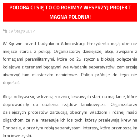
PODOBA CI SIĘ TO CO ROBIMY? WESPRZYJ PROJEKT
MAGNA POLONIA!
19 lutego 2017
W Kijowie przed budynkiem Administracji Prezydenta mają obecnie
miejsce starcia z policją. Organizatorzy dzisiejszej akcji, związani z
formacjami paramilitarnymi, które od 25 stycznia blokują połączenia
kolejowe z terenami będącymi we władaniu separatystów, zamierzają
utworzyć tam miasteczko namiotowe. Policja próbuje do tego nie
dopuścić.
Akcja odbywa się w trzecią rocznicę krwawych starć na majdanie, które
doprowadziły do obalenia rządów Janukowycza. Organizatorzy
dzisiejszych protestów zarzucają obecnym władzom i różnej maści
oligarchom, że nie interesuje ich los tych, którzy przelewają krew na
Donbasie, a przy tym robią separatystami interesy, które przynoszą im
krociowe zyski.