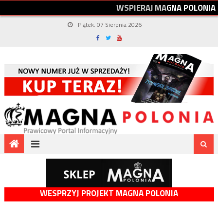
W
S
P
I
E
R
A
J
M
A
G
N
A
P
O
L
O
N
I
A
Piątek, 07 Sierpnia 2026
WESPRZYJ PROJEKT MAGNA POLONIA