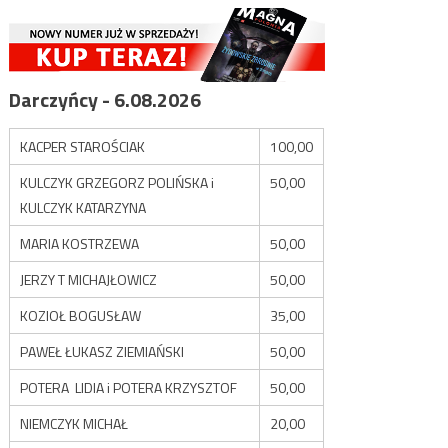
Darczyńcy - 6.08.2026
KACPER STAROŚCIAK
100,00
KULCZYK GRZEGORZ POLIŃSKA i
50,00
KULCZYK KATARZYNA
MARIA KOSTRZEWA
50,00
JERZY T MICHAJŁOWICZ
50,00
KOZIOŁ BOGUSŁAW
35,00
PAWEŁ ŁUKASZ ZIEMIAŃSKI
50,00
POTERA LIDIA i POTERA KRZYSZTOF
50,00
NIEMCZYK MICHAŁ
20,00