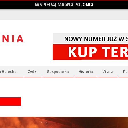
W
S
P
I
E
R
A
J
M
A
G
N
A
P
O
L
O
N
I
A
& Holocher
Żydzi
Gospodarka
Historia
Wiara
Po