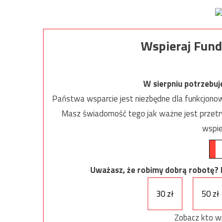
Wspieraj Fund
W sierpniu potrzebu
Państwa wsparcie jest niezbędne dla funkcjonow
Masz świadomość tego jak ważne jest przetrw
wspie
Uważasz, że robimy dobrą robotę? Ni
30 zł
50 zł
Zobacz kto w