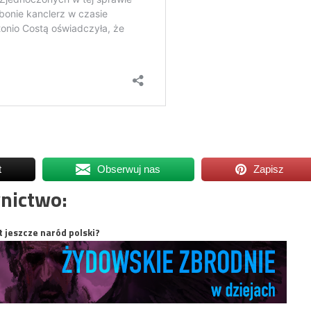
t
Obserwuj nas
Zapisz
nictwo:
t jeszcze naród polski?