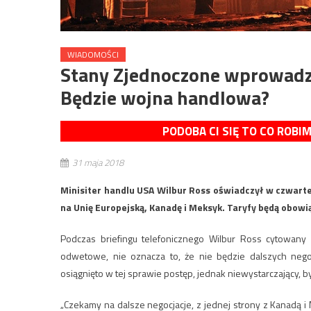
WIADOMOŚCI
Stany Zjednoczone wprowadzaj
Będzie wojna handlowa?
PODOBA CI SIĘ TO CO ROBI
31 maja 2018
Minisiter handlu USA Wilbur Ross oświadczył w czwartek,
na Unię Europejską, Kanadę i Meksyk. Taryfy będą obowi
Podczas briefingu telefonicznego Wilbur Ross cytowany 
odwetowe, nie oznacza to, że nie będzie dalszych nego
osiągnięto w tej sprawie postęp, jednak niewystarczający,
„Czekamy na dalsze negocjacje, z jednej strony z Kanadą i