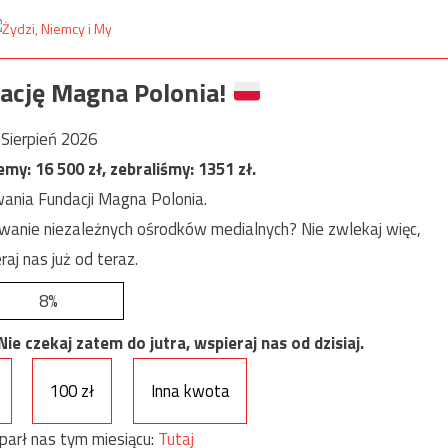
ację Magna Polonia!
Sierpień 2026
jemy:
16 500
zł, zebraliśmy:
1351
zł.
ania Fundacji Magna Polonia.
anie niezależnych ośrodków medialnych? Nie zwlekaj więc,
raj nas już od teraz.
8%
e czekaj zatem do jutra, wspieraj nas od dzisiaj.
100 zł
Inna kwota
parł nas tym miesiącu:
Tutaj