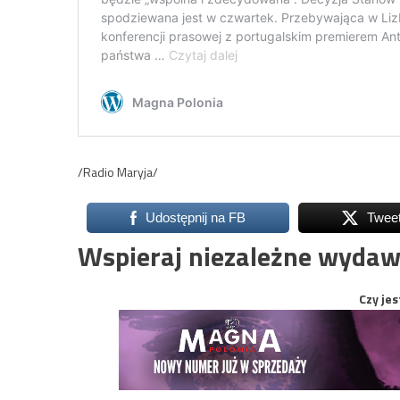
/Radio Maryja/
Udostępnij na FB
Twee
Wspieraj niezależne wydaw
Czy jes