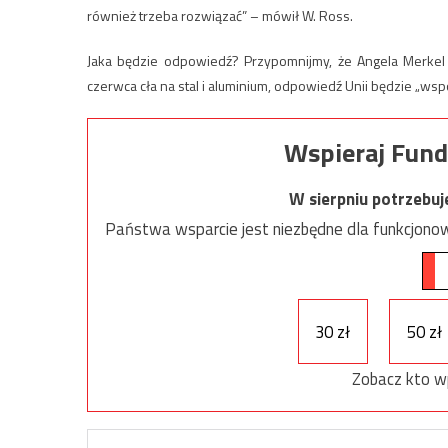
również trzeba rozwiązać” – mówił W. Ross.
Jaka będzie odpowiedź? Przypomnijmy, że Angela Merkel 
czerwca cła na stal i aluminium, odpowiedź Unii będzie „ws
Wspieraj Fund
W sierpniu potrzebu
Państwa wsparcie jest niezbędne dla funkcjonow
30 zł
50 zł
Zobacz kto w