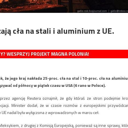
ą cła na stali i aluminium z UE.
MY? WESPRZYJ PROJEKT MAGNA POLONIA!
 że jego kraj nakłada 25-proc. cła na stal i 10-proc. cła na alumini
ązywać od północy w piątek czasu w USA (6 rano w Polsce).
przez agencję Reutera oznajmił, że gdy któraś ze stron podejmie kro
cjacji. Minister dodał, że w czasie rozmów z europejskimi przywódca
 by UE nadal była wyłączona z wprowadzonych w marcu ceł.
 Meksykiem, z drugiej z Komisją Europejską, ponieważ są inne sprawy, któ