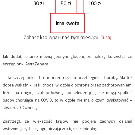
30 zł
50 zł
100 zł
Inna kwota
Zobacz kto wparł nas tym miesiącu:
Tutaj
Jak dodał, lekarze mówią jednym głosem, że należy korzystać ze
szczepionki AstraZeneca.
– Ta szczepionka chroni przed ciężkim przebiegiem choroby. Ma też
dobre wskaźniki, jeśli chodzi w ogóle o ochronę przed zachorowaniem.
Jeżeli na drugiej szali położymy konsekwencje, jakie mogą spotkać
osoby chorujące na COVID, to w ogóle nie ma o czym dyskutować –
stwierdził Dworczyk.
Zastrzegł, że większość krajów nie podjęła żadnych działań
wstrzymujących czy ograniczających tę szczepionkę.