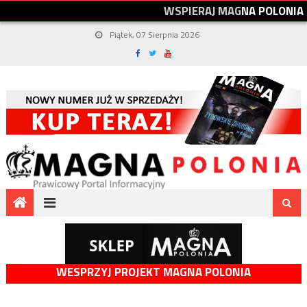
W
S
P
I
E
R
A
J
M
A
G
N
A
P
O
L
O
N
I
A
Piątek, 07 Sierpnia 2026
WESPRZYJ PROJEKT MAGNA POLONIA