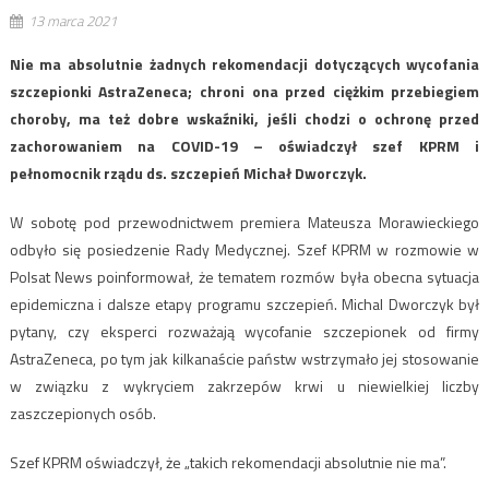
13 marca 2021
Nie ma absolutnie żadnych rekomendacji dotyczących wycofania
szczepionki AstraZeneca; chroni ona przed ciężkim przebiegiem
choroby, ma też dobre wskaźniki, jeśli chodzi o ochronę przed
zachorowaniem na COVID-19 – oświadczył szef KPRM i
pełnomocnik rządu ds. szczepień Michał Dworczyk.
W sobotę pod przewodnictwem premiera Mateusza Morawieckiego
odbyło się posiedzenie Rady Medycznej. Szef KPRM w rozmowie w
Polsat News poinformował, że tematem rozmów była obecna sytuacja
epidemiczna i dalsze etapy programu szczepień. Michal Dworczyk był
pytany, czy eksperci rozważają wycofanie szczepionek od firmy
AstraZeneca, po tym jak kilkanaście państw wstrzymało jej stosowanie
w związku z wykryciem zakrzepów krwi u niewielkiej liczby
zaszczepionych osób.
Szef KPRM oświadczył, że „takich rekomendacji absolutnie nie ma”.