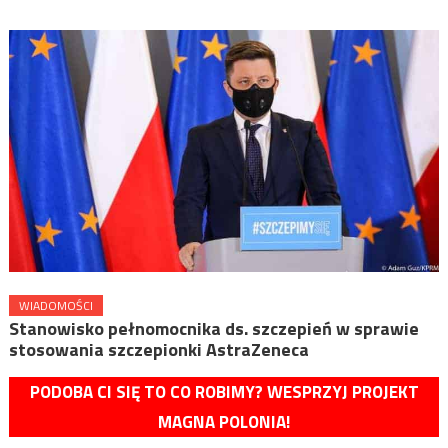
WIADOMOŚCI
Stanowisko pełnomocnika ds. szczepień w sprawie
stosowania szczepionki AstraZeneca
PODOBA CI SIĘ TO CO ROBIMY? WESPRZYJ PROJEKT
MAGNA POLONIA!