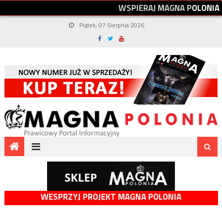
W
S
P
I
E
R
A
J
M
A
G
N
A
P
O
L
O
N
I
A
Piątek, 07 Sierpnia 2026
WESPRZYJ PROJEKT MAGNA POLONIA