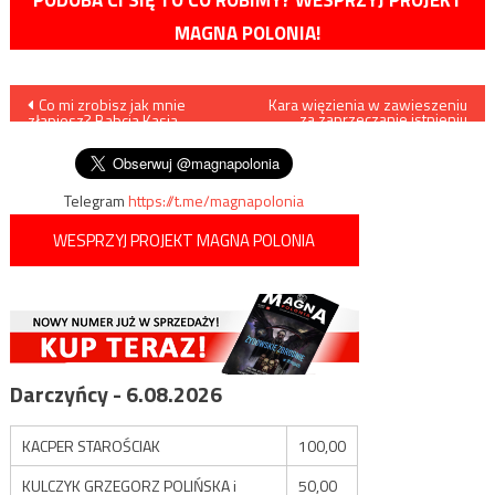
MAGNA POLONIA!
Nawigacja
Co mi zrobisz jak mnie
Kara więzienia w zawieszeniu
za zaprzeczanie istnieniu
złapiesz? Babcia Kasia
koronawirusa
wpisu
uniewinniona
Telegram
https://t.me/magnapolonia
WESPRZYJ PROJEKT MAGNA POLONIA
Darczyńcy - 6.08.2026
KACPER STAROŚCIAK
100,00
KULCZYK GRZEGORZ POLIŃSKA i
50,00