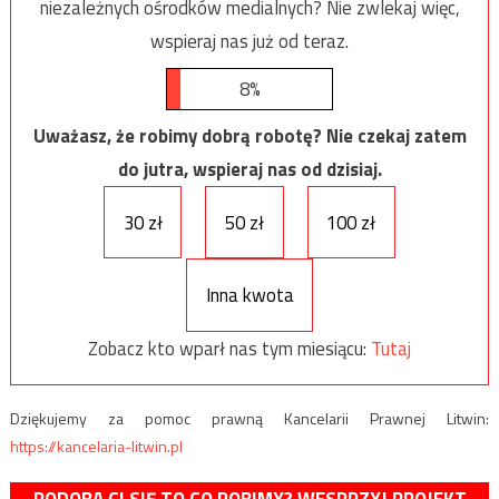
niezależnych ośrodków medialnych? Nie zwlekaj więc,
wspieraj nas już od teraz.
8%
Uważasz, że robimy dobrą robotę? Nie czekaj zatem
do jutra, wspieraj nas od dzisiaj.
30 zł
50 zł
100 zł
Inna kwota
Zobacz kto wparł nas tym miesiącu:
Tutaj
Dziękujemy za pomoc prawną Kancelarii Prawnej Litwin:
https://kancelaria-litwin.pl
PODOBA CI SIĘ TO CO ROBIMY? WESPRZYJ PROJEKT