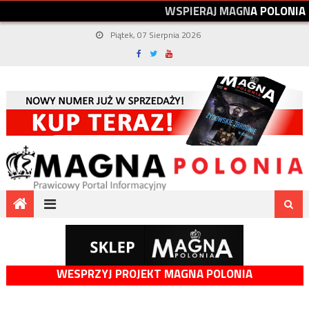
W
S
P
I
E
R
A
J
M
A
G
N
A
P
O
L
O
N
I
A
Piątek, 07 Sierpnia 2026
WESPRZYJ PROJEKT MAGNA POLONIA