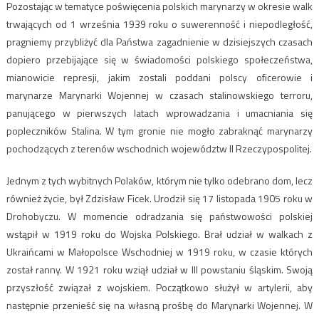
Pozostając w tematyce poświęcenia polskich marynarzy w okresie walk
trwających od 1 września 1939 roku o suwerenność i niepodległość,
pragniemy przybliżyć dla Państwa zagadnienie w dzisiejszych czasach
dopiero przebijające się w świadomości polskiego społeczeństwa,
mianowicie represji, jakim zostali poddani polscy oficerowie i
marynarze Marynarki Wojennej w czasach stalinowskiego terroru,
panującego w pierwszych latach wprowadzania i umacniania się
popleczników Stalina. W tym gronie nie mogło zabraknąć marynarzy
pochodzących z terenów wschodnich województw II Rzeczypospolitej.
Jednym z tych wybitnych Polaków, którym nie tylko odebrano dom, lecz
również życie, był Zdzisław Ficek. Urodził się 17 listopada 1905 roku w
Drohobyczu. W momencie odradzania się państwowości polskiej
wstąpił w 1919 roku do Wojska Polskiego. Brał udział w walkach z
Ukraińcami w Małopolsce Wschodniej w 1919 roku, w czasie których
został ranny. W 1921 roku wziął udział w III powstaniu śląskim. Swoją
przyszłość związał z wojskiem. Początkowo służył w artylerii, aby
następnie przenieść się na własną prośbę do Marynarki Wojennej. W