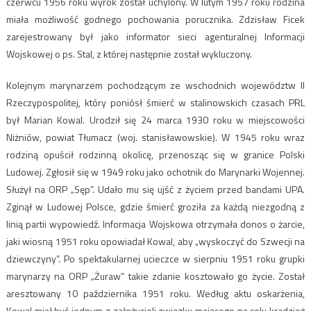
czerwcu 1956 roku wyrok został uchylony. W lutym 1957 roku rodzina
miała możliwość godnego pochowania porucznika. Zdzisław Ficek
zarejestrowany był jako informator sieci agenturalnej Informacji
Wojskowej o ps. Stal, z której następnie został wykluczony.
Kolejnym marynarzem pochodzącym ze wschodnich województw II
Rzeczypospolitej, który poniósł śmierć w stalinowskich czasach PRL
był Marian Kowal. Urodził się 24 marca 1930 roku w miejscowości
Niżniów, powiat Tłumacz (woj. stanisławowskie). W 1945 roku wraz
rodziną opuścił rodzinną okolicę, przenosząc się w granice Polski
Ludowej. Zgłosił się w 1949 roku jako ochotnik do Marynarki Wojennej.
Służył na ORP „Sęp”. Udało mu się ujść z życiem przed bandami UPA.
Zginął w Ludowej Polsce, gdzie śmierć groziła za każdą niezgodną z
linią partii wypowiedź. Informacja Wojskowa otrzymała donos o żarcie,
jaki wiosną 1951 roku opowiadał Kowal, aby „wyskoczyć do Szwecji na
dziewczyny”. Po spektakularnej ucieczce w sierpniu 1951 roku grupki
marynarzy na ORP „Żuraw” takie zdanie kosztowało go życie. Został
aresztowany 10 października 1951 roku. Według aktu oskarżenia,
Kowal miał być jednym z założycieli związku mającego na celu kradzież