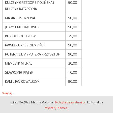
KULCZYK GRZEGORZ POLIŃSKA i
50,00
KULCZYK KATARZYNA
MARIA KOSTRZEWA
50,00
JERZY T MICHAJŁOWICZ
50,00
KOZIOŁ BOGUSŁAW
35,00
PAWEŁ ŁUKASZ ZIEMIAŃSKI
50,00
POTERA LIDIA i POTERA KRZYSZTOF
50,00
NIEMCZYK MICHAŁ
20,00
SŁAWOMIR PIĄTEK
10,00
KAMIL JAN KOWALCZYK
50,00
Więcej...
(c) 2016-2023 Magna Polonia
|
Polityka prywatności
|
Editorial by
MysteryThemes
.