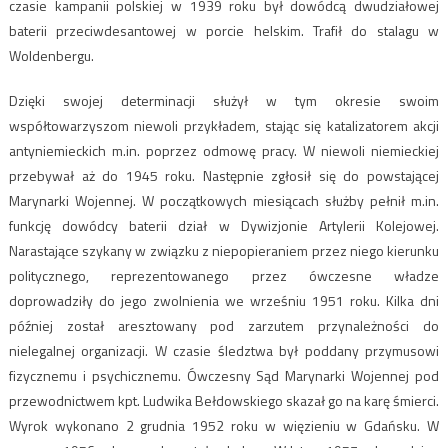
czasie kampanii polskiej w 1939 roku był dowódcą dwudziałowej
baterii przeciwdesantowej w porcie helskim. Trafił do stalagu w
Woldenbergu.
Dzięki swojej determinacji służył w tym okresie swoim
współtowarzyszom niewoli przykładem, stając się katalizatorem akcji
antyniemieckich m.in. poprzez odmowę pracy. W niewoli niemieckiej
przebywał aż do 1945 roku. Następnie zgłosił się do powstającej
Marynarki Wojennej. W początkowych miesiącach służby pełnił m.in.
funkcję dowódcy baterii dział w Dywizjonie Artylerii Kolejowej.
Narastające szykany w związku z niepopieraniem przez niego kierunku
politycznego, reprezentowanego przez ówczesne władze
doprowadziły do jego zwolnienia we wrześniu 1951 roku. Kilka dni
później został aresztowany pod zarzutem przynależności do
nielegalnej organizacji. W czasie śledztwa był poddany przymusowi
fizycznemu i psychicznemu. Ówczesny Sąd Marynarki Wojennej pod
przewodnictwem kpt. Ludwika Bełdowskiego skazał go na karę śmierci.
Wyrok wykonano 2 grudnia 1952 roku w więzieniu w Gdańsku. W