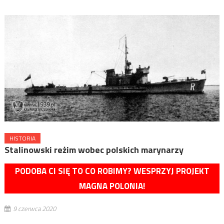
HISTORIA
Stalinowski reżim wobec polskich marynarzy
PODOBA CI SIĘ TO CO ROBIMY? WESPRZYJ PROJEKT
MAGNA POLONIA!
9 czerwca 2020