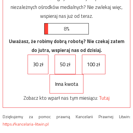
niezależnych ośrodków medialnych? Nie zwlekaj więc,
wspieraj nas już od teraz.
8%
Uważasz, że robimy dobrą robotę? Nie czekaj zatem
do jutra, wspieraj nas od dzisiaj.
30 zł
50 zł
100 zł
Inna kwota
Zobacz kto wparł nas tym miesiącu:
Tutaj
Dziękujemy za pomoc prawną Kancelarii Prawnej Litwin:
https://kancelaria-litwin.pl