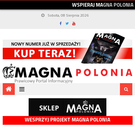
W
S
P
I
E
R
A
J
M
A
G
N
A
P
O
L
O
N
I
A
Sobota, 08 Sierpnia 2026
WESPRZYJ PROJEKT MAGNA POLONIA