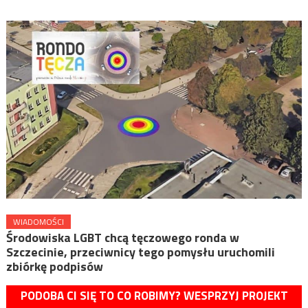
WIADOMOŚCI
Środowiska LGBT chcą tęczowego ronda w
Szczecinie, przeciwnicy tego pomysłu uruchomili
zbiórkę podpisów
PODOBA CI SIĘ TO CO ROBIMY? WESPRZYJ PROJEKT