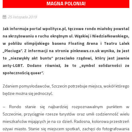
MAGNA POLONIA!
25 listopada 2019
Jak informuje portal wpolityce.pl, tęczowe rondo miałoby powstać
na skrzyżowaniu o ruchu okrężnym ul. Wąskiej i Niedziałkowskiego,
w pobliżu olimpijskiego basenu Floating Arena i Teatru Lalek
„Pleciuga”. Z informacji na stronie pinknews.co.uk wynika, że jest
to „niezwykły akt buntu” przeciwko rządowi, który jest jawnie
anty-LGBT. Dodano również, że to „symbol solidarności ze
społecznością queer”.
Zdaniem pomysłodawców, Szczecin potrzebuje miejsca, wokół którego
będzie można się jednoczyć.
– Rondo stanie się najbardziej rozpoznawalnym punktem w
Szczecinie, przyciągnie rzesze turystów oraz umili codzienność wielu
mieszkańców mijających je na co dzień. Radosna, kolorowa przestrzeń
ożywi miasto. Stanie się miejscem spotkań, zachęci do fotografowania