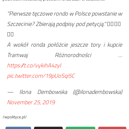
"Pierwsze tęczowe rondo w Polsce powstanie w
Szczecinie? Zbierają podpisy pod petycją." 🤦‍♀️🤦‍♀️
🤦‍♀️
A wokół ronda połóżcie jeszcze tory i kupcie
Tramwaj Różnorodności …
https://t.co/vykihA4zyl
pic.twitter.com/19pUoSqi5C
— Ilona Dembowska (@ilonadembowska)
November 25, 2019
/wpolityce.pl/