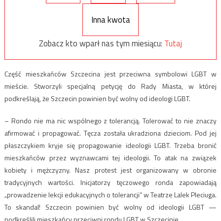
Inna kwota
Zobacz kto wparł nas tym miesiącu:
Tutaj
Część mieszkańców Szczecina jest przeciwna symbolowi LGBT w
mieście. Stworzyli specjalną petycję do Rady Miasta, w której
podkreślają, że Szczecin powinien być wolny od ideologi LGBT.
– Rondo nie ma nic wspólnego z tolerancją. Tolerować to nie znaczy
afirmować i propagować. Tęcza została ukradziona dzieciom. Pod jej
płaszczykiem kryje się propagowanie ideologii LGBT. Trzeba bronić
mieszkańców przez wyznawcami tej ideologii. To atak na związek
kobiety i mężczyzny. Nasz protest jest organizowany w obronie
tradycyjnych wartości. Inicjatorzy tęczowego ronda zapowiadają
„prowadzenie lekcji edukacyjnych o tolerancji” w Teatrze Lalek Pleciuga.
To skandal! Szczecin powinien być wolny od ideologii LGBT —
podkreślili mieszkańcy przeciwni rondu LGBT w Szczecinie.