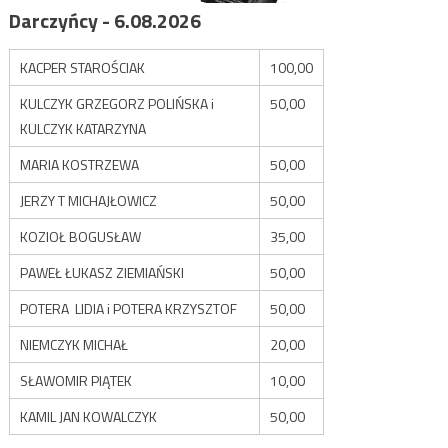
Darczyńcy - 6.08.2026
KACPER STAROŚCIAK
100,00
KULCZYK GRZEGORZ POLIŃSKA i
50,00
KULCZYK KATARZYNA
MARIA KOSTRZEWA
50,00
JERZY T MICHAJŁOWICZ
50,00
KOZIOŁ BOGUSŁAW
35,00
PAWEŁ ŁUKASZ ZIEMIAŃSKI
50,00
POTERA LIDIA i POTERA KRZYSZTOF
50,00
NIEMCZYK MICHAŁ
20,00
SŁAWOMIR PIĄTEK
10,00
KAMIL JAN KOWALCZYK
50,00