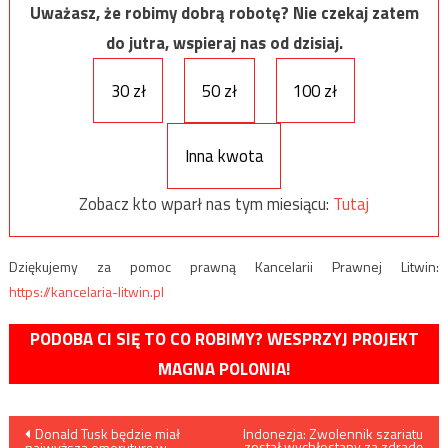
Uważasz, że robimy dobrą robotę? Nie czekaj zatem
do jutra, wspieraj nas od dzisiaj.
30 zł
50 zł
100 zł
Inna kwota
Zobacz kto wparł nas tym miesiącu:
Tutaj
Dziękujemy za pomoc prawną Kancelarii Prawnej Litwin:
https://kancelaria-litwin.pl
PODOBA CI SIĘ TO CO ROBIMY? WESPRZYJ PROJEKT
MAGNA POLONIA!
Nawigacja
Donald Tusk będzie miał
Indonezja: Zwolennik szariatu
został wychłostany za zdradę
najwyższą emeryturę w