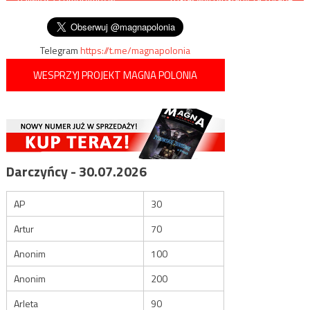
małżeńską
wpisu
Polsce
Telegram
https://t.me/magnapolonia
WESPRZYJ PROJEKT MAGNA POLONIA
Darczyńcy - 30.07.2026
AP
30
Artur
70
Anonim
100
Anonim
200
Arleta
90