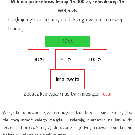
W lipcu potrzebowaliśmy:
15 000
zł, zebraliśmy:
15
633,5
zł.
Dziękujemy! i zachęcamy do dalszego wsparcia naszej
fundacji.
104%
30 zł
50 zł
100 zł
Inna kwota
Zobacz kto wparł nas tym miesiącu:
Tutaj
Wszystko to powoduje, że biedniejsi ludzie decydują się nie leczyć, bo
nie chcą stracić całego majątku i umierają, nierzadko na łatwe do
leczenia choroby. Stany Zjednoczone są jedynym rozwiniętym krajem
świata, w którym działa taki system.