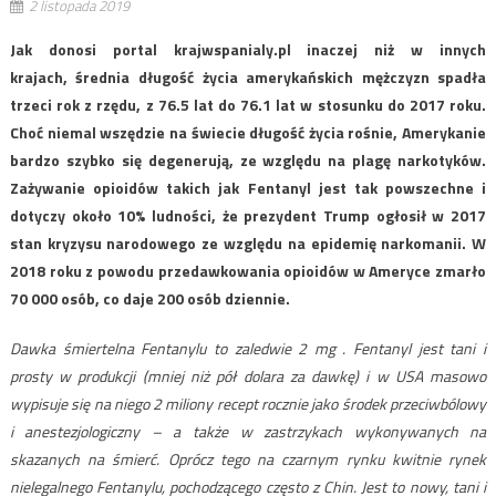
2 listopada 2019
Jak donosi portal krajwspanialy.pl inaczej niż w innych
krajach, średnia długość życia amerykańskich mężczyzn spadła
trzeci rok z rzędu, z 76.5 lat do 76.1 lat w stosunku do 2017 roku.
Choć niemal wszędzie na świecie długość życia rośnie, Amerykanie
bardzo szybko się degenerują, ze względu na plagę narkotyków.
Zażywanie opioidów takich jak Fentanyl jest tak powszechne i
dotyczy około 10% ludności, że prezydent Trump ogłosił w 2017
stan kryzysu narodowego ze względu na epidemię narkomanii. W
2018 roku z powodu przedawkowania opioidów w Ameryce zmarło
70 000 osób, co daje 200 osób dziennie.
Dawka śmiertelna Fentanylu to zaledwie 2 mg . Fentanyl jest tani i
prosty w produkcji (mniej niż pół dolara za dawkę) i w USA masowo
wypisuje się na niego 2 miliony recept rocznie jako środek przeciwbólowy
i anestezjologiczny – a także w zastrzykach wykonywanych na
skazanych na śmierć. Oprócz tego na czarnym rynku kwitnie rynek
nielegalnego Fentanylu, pochodzącego często z Chin. Jest to nowy, tani i