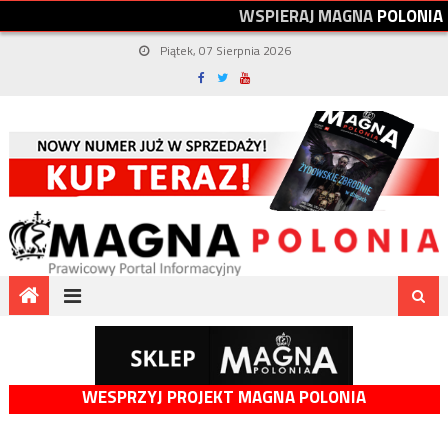
W
S
P
I
E
R
A
J
M
A
G
N
A
P
O
L
O
N
I
A
Piątek, 07 Sierpnia 2026
WESPRZYJ PROJEKT MAGNA POLONIA