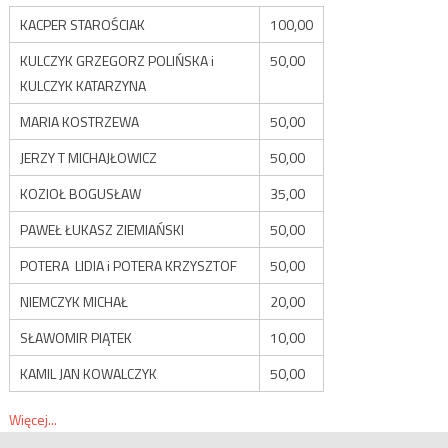
KACPER STAROŚCIAK
100,00
KULCZYK GRZEGORZ POLIŃSKA i
50,00
KULCZYK KATARZYNA
MARIA KOSTRZEWA
50,00
JERZY T MICHAJŁOWICZ
50,00
KOZIOŁ BOGUSŁAW
35,00
PAWEŁ ŁUKASZ ZIEMIAŃSKI
50,00
POTERA LIDIA i POTERA KRZYSZTOF
50,00
NIEMCZYK MICHAŁ
20,00
SŁAWOMIR PIĄTEK
10,00
KAMIL JAN KOWALCZYK
50,00
Więcej...