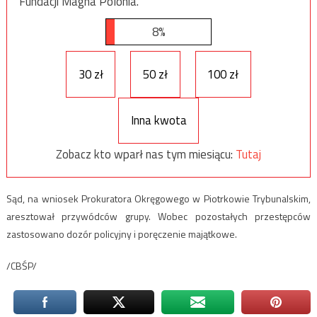
Fundacji Magna Polonia.
8%
30 zł
50 zł
100 zł
Inna kwota
Zobacz kto wparł nas tym miesiącu:
Tutaj
Sąd, na wniosek Prokuratora Okręgowego w Piotrkowie Trybunalskim,
aresztował przywódców grupy. Wobec pozostałych przestępców
zastosowano dozór policyjny i poręczenie majątkowe.
/CBŚP/