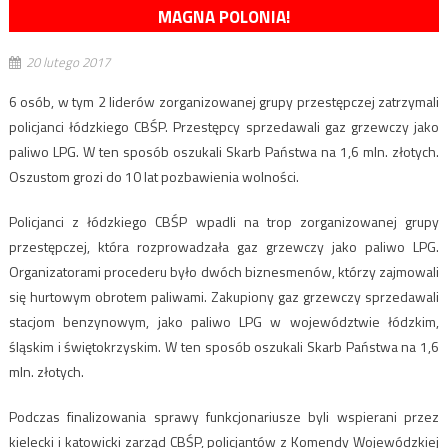
MAGNA POLONIA!
20 lutego 2017
6 osób, w tym 2 liderów zorganizowanej grupy przestępczej zatrzymali
policjanci łódzkiego CBŚP. Przestępcy sprzedawali gaz grzewczy jako
paliwo LPG. W ten sposób oszukali Skarb Państwa na 1,6 mln. złotych.
Oszustom grozi do 10 lat pozbawienia wolności.
Policjanci z łódzkiego CBŚP wpadli na trop zorganizowanej grupy
przestępczej, która rozprowadzała gaz grzewczy jako paliwo LPG.
Organizatorami procederu było dwóch biznesmenów, którzy zajmowali
się hurtowym obrotem paliwami. Zakupiony gaz grzewczy sprzedawali
stacjom benzynowym, jako paliwo LPG w województwie łódzkim,
śląskim i świętokrzyskim. W ten sposób oszukali Skarb Państwa na 1,6
mln. złotych.
Podczas finalizowania sprawy funkcjonariusze byli wspierani przez
kielecki i katowicki zarząd CBŚP, policjantów z Komendy Wojewódzkiej