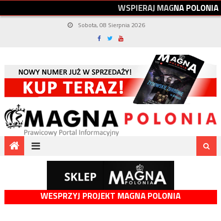
W
S
P
I
E
R
A
J
M
A
G
N
A
P
O
L
O
N
I
A
Sobota, 08 Sierpnia 2026
WESPRZYJ PROJEKT MAGNA POLONIA