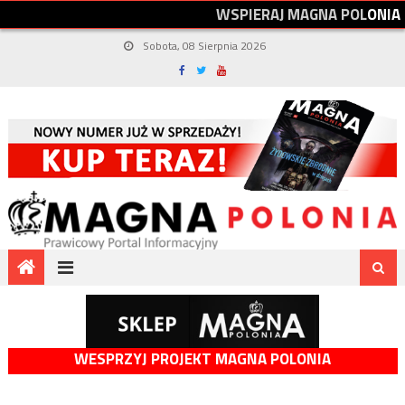
W
S
P
I
E
R
A
J
M
A
G
N
A
P
O
L
O
N
I
A
Sobota, 08 Sierpnia 2026
WESPRZYJ PROJEKT MAGNA POLONIA