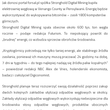
Jak donosi portal forsal.pl spółka Stronghold Digital Mining kupiła
elektrownię węglową w Venango County w Pensylwanii. Energię będzie
wykorzystywać do wykopywania bitcoinów – zasili 1800 komputerów
górniczych.
Stronghold Digital Mining spala obecnie około 600 tys. ton węgla
rocznie – podaje redakcja Futurism. To niepokojący powrót do
„brudnej” energii, co wzbudza sprzeciw obrońców środowiska.
„Kryptogórnicy potrzebują nie tylko taniej energii, ale stabilnego źródła
zasilania, ponieważ ich maszyny muszą pracować 24 godziny na dobę,
7 dni w tygodniu – do tego najlepiej nadają się źródła paliw kopalnych”
– powiedział redakcji NBC Alex de Vries, holenderski ekonomista,
badacz i założyciel Digiconomist.
Stronghold planuje teraz rozszerzyć swoją działalność poprzez zakup
dwóch kolejnych zakładów utylizacji odpadów węglowych w okolicy.
Zakłady utylizacji odpadów węglowych wykorzystują niebezpieczne dla
środowiska stosy odpadów węglowych, produktów ubocznych