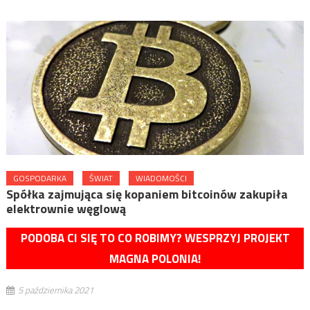
GOSPODARKA
ŚWIAT
WIADOMOŚCI
Spółka zajmująca się kopaniem bitcoinów zakupiła
elektrownie węglową
PODOBA CI SIĘ TO CO ROBIMY? WESPRZYJ PROJEKT
MAGNA POLONIA!
5 października 2021