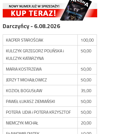
Darczyńcy - 6.08.2026
KACPER STAROŚCIAK
100,00
KULCZYK GRZEGORZ POLIŃSKA i
50,00
KULCZYK KATARZYNA
MARIA KOSTRZEWA
50,00
JERZY T MICHAJŁOWICZ
50,00
KOZIOŁ BOGUSŁAW
35,00
PAWEŁ ŁUKASZ ZIEMIAŃSKI
50,00
POTERA LIDIA i POTERA KRZYSZTOF
50,00
NIEMCZYK MICHAŁ
20,00
SŁAWOMIR PIĄTEK
10,00