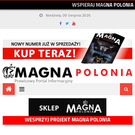
W
S
P
I
E
R
A
J
M
A
G
N
A
P
O
L
O
N
I
A
Niedziela, 09 Sierpnia 2026
WESPRZYJ PROJEKT MAGNA POLONIA