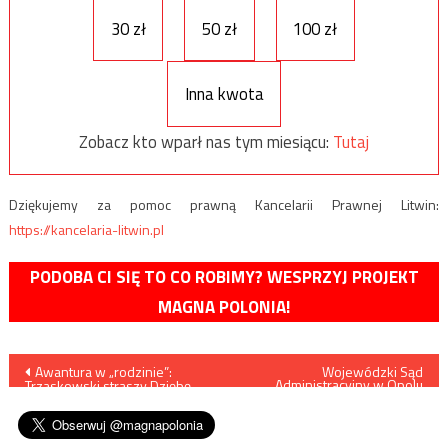
30 zł
50 zł
100 zł
Inna kwota
Zobacz kto wparł nas tym miesiącu:
Tutaj
Dziękujemy za pomoc prawną Kancelarii Prawnej Litwin:
https://kancelaria-litwin.pl
PODOBA CI SIĘ TO CO ROBIMY? WESPRZYJ PROJEKT
MAGNA POLONIA!
Nawigacja
Awantura w „rodzinie”:
Wojewódzki Sąd
Administracyjny w Opolu
Trzaskowski straszy Dziębę
uznał, że wspieranie
wpisu
sądem
małżeństw z dziećmi jest
niezgodne z konstytucją