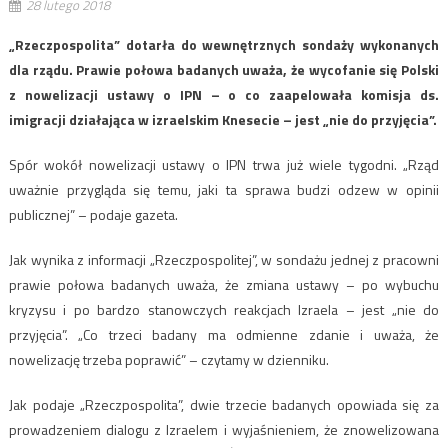
28 lutego 2018
„Rzeczpospolita” dotarła do wewnętrznych sondaży wykonanych
dla rządu. Prawie połowa badanych uważa, że wycofanie się Polski
z nowelizacji ustawy o IPN – o co zaapelowała komisja ds.
imigracji działająca w izraelskim Knesecie – jest „nie do przyjęcia”.
Spór wokół nowelizacji ustawy o IPN trwa już wiele tygodni. „Rząd
uważnie przygląda się temu, jaki ta sprawa budzi odzew w opinii
publicznej” – podaje gazeta.
Jak wynika z informacji „Rzeczpospolitej”, w sondażu jednej z pracowni
prawie połowa badanych uważa, że zmiana ustawy – po wybuchu
kryzysu i po bardzo stanowczych reakcjach Izraela – jest „nie do
przyjęcia”. „Co trzeci badany ma odmienne zdanie i uważa, że
nowelizację trzeba poprawić” – czytamy w dzienniku.
Jak podaje „Rzeczpospolita”, dwie trzecie badanych opowiada się za
prowadzeniem dialogu z Izraelem i wyjaśnieniem, że znowelizowana