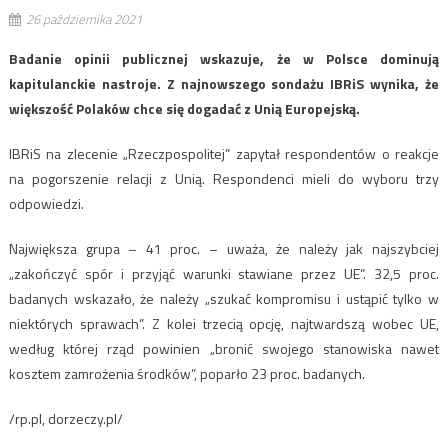
26 października 2021
Badanie opinii publicznej wskazuje, że w Polsce dominują
kapitulanckie nastroje. Z najnowszego sondażu IBRiS wynika, że
większość Polaków chce się dogadać z Unią Europejską.
IBRiS na zlecenie „Rzeczpospolitej” zapytał respondentów o reakcje
na pogorszenie relacji z Unią. Respondenci mieli do wyboru trzy
odpowiedzi.
Największa grupa – 41 proc. – uważa, że należy jak najszybciej
„zakończyć spór i przyjąć warunki stawiane przez UE”. 32,5 proc.
badanych wskazało, że należy „szukać kompromisu i ustąpić tylko w
niektórych sprawach”. Z kolei trzecią opcję, najtwardszą wobec UE,
według której rząd powinien „bronić swojego stanowiska nawet
kosztem zamrożenia środków”, poparło 23 proc. badanych.
/rp.pl, dorzeczy.pl/