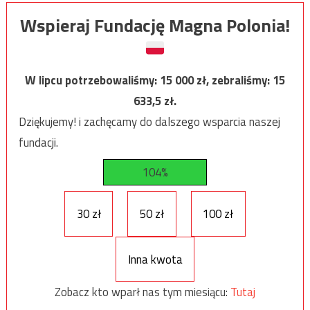
Wspieraj Fundację Magna Polonia!
W lipcu potrzebowaliśmy:
15 000
zł, zebraliśmy:
15
633,5
zł.
Dziękujemy! i zachęcamy do dalszego wsparcia naszej
fundacji.
104%
30 zł
50 zł
100 zł
Inna kwota
Zobacz kto wparł nas tym miesiącu:
Tutaj