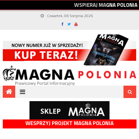
W
S
P
I
E
R
A
J
M
A
G
N
A
P
O
L
O
N
I
A
Czwartek, 06 Sierpnia 2026
WESPRZYJ PROJEKT MAGNA POLONIA