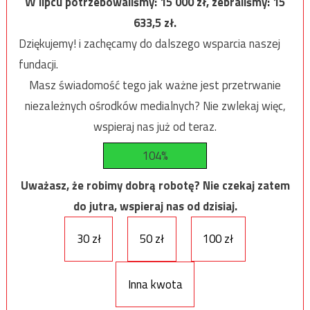
W lipcu potrzebowaliśmy:
15 000
zł, zebraliśmy:
15
633,5
zł.
Dziękujemy! i zachęcamy do dalszego wsparcia naszej
fundacji.
Masz świadomość tego jak ważne jest przetrwanie
niezależnych ośrodków medialnych? Nie zwlekaj więc,
wspieraj nas już od teraz.
104%
Uważasz, że robimy dobrą robotę? Nie czekaj zatem
do jutra, wspieraj nas od dzisiaj.
30 zł
50 zł
100 zł
Inna kwota