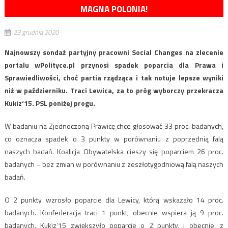
MAGNA POLONIA!
23 grudnia 2020
Najnowszy sondaż partyjny pracowni Social Changes na zlecenie
portalu wPolityce.pl przynosi spadek poparcia dla Prawa i
Sprawiedliwości, choć partia rządząca i tak notuje lepsze wyniki
niż w październiku. Traci Lewica, za to próg wyborczy przekracza
Kukiz‘15. PSL poniżej progu.
W badaniu na Zjednoczoną Prawicę chce głosować 33 proc. badanych,
co oznacza spadek o 3 punkty w porównaniu z poprzednią falą
naszych badań. Koalicja Obywatelska cieszy się poparciem 26 proc.
badanych – bez zmian w porównaniu z zeszłotygodniową falą naszych
badań.
O 2 punkty wzrosło poparcie dla Lewicy, którą wskazało 14 proc.
badanych. Konfederacja traci 1 punkt; obecnie wspiera ją 9 proc.
badanych. Kukiz‘15 zwiększyło poparcie o 2 punkty, i obecnie, z