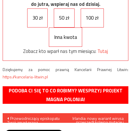
do jutra, wspieraj nas od dzisiaj.
30 zł
50 zł
100 zł
Inna kwota
Zobacz kto wparł nas tym miesiącu:
Tutaj
Dziękujemy za pomoc prawną Kancelarii Prawnej Litwin:
https://kancelaria-litwin.pl
PODOBA CI SIĘ TO CO ROBIMY? WESPRZYJ PROJEKT
MAGNA POLONIA!
Nawigacja
Przewodniczący episkopatu
Irlandia: nowy wariant wirusa
przeszedł kolejną mutację i
Turcji zmarł przez
stał się jeszcze bardziej
wpisu
koronawirusa
zaraźliwy