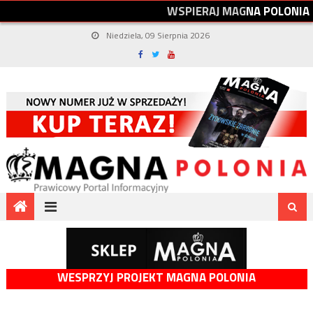
W
S
P
I
E
R
A
J
M
A
G
N
A
P
O
L
O
N
I
A
Niedziela, 09 Sierpnia 2026
WESPRZYJ PROJEKT MAGNA POLONIA