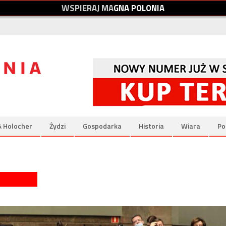
W
S
P
I
E
R
A
J
M
A
G
N
A
P
O
L
O
N
I
A
& Holocher
Żydzi
Gospodarka
Historia
Wiara
Po