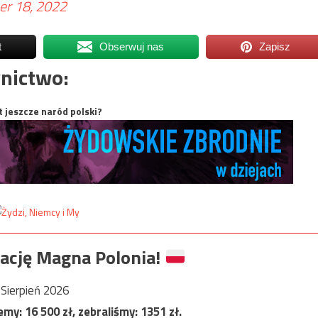
r 18, 2022
t
Obserwuj nas
Zapisz
nictwo:
t jeszcze naród polski?
ację Magna Polonia!
Sierpień 2026
jemy:
16 500
zł, zebraliśmy:
1351
zł.