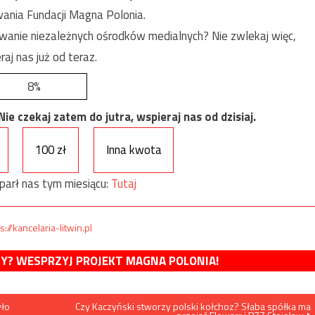
ania Fundacji Magna Polonia.
anie niezależnych ośrodków medialnych? Nie zwlekaj więc,
raj nas już od teraz.
8%
e czekaj zatem do jutra, wspieraj nas od dzisiaj.
100 zł
Inna kwota
parł nas tym miesiącu:
Tutaj
s://kancelaria-litwin.pl
MY? WESPRZYJ PROJEKT MAGNA POLONIA!
yło
Czy Kaczyński stworzy polski kołchoz? Słaba spółka ma