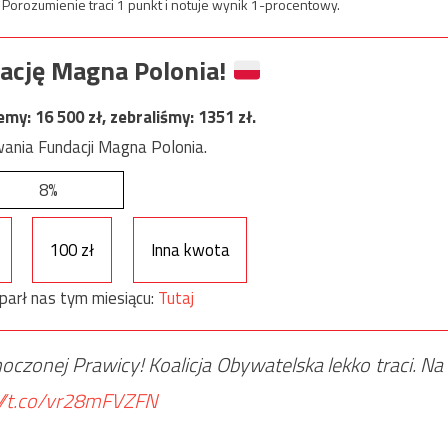
 Porozumienie traci 1 punkt i notuje wynik 1-procentowy.
ację Magna Polonia!
jemy:
16 500
zł, zebraliśmy:
1351
zł.
ania Fundacji Magna Polonia.
8%
100 zł
Inna kwota
parł nas tym miesiącu:
Tutaj
zonej Prawicy! Koalicja Obywatelska lekko traci. Na
://t.co/vr28mFVZFN