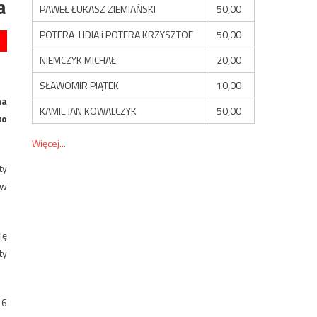
a
PAWEŁ ŁUKASZ ZIEMIAŃSKI
50,00
POTERA LIDIA i POTERA KRZYSZTOF
50,00
NIEMCZYK MICHAŁ
20,00
SŁAWOMIR PIĄTEK
10,00
na
KAMIL JAN KOWALCZYK
50,00
ko
Więcej...
ty
 w
ię
ty
 6