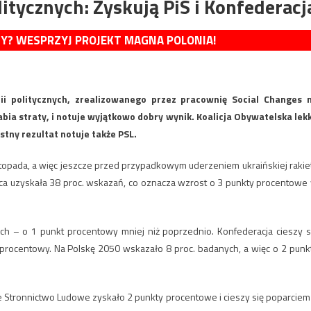
litycznych: Zyskują PiS i Konfederacj
MY? WESPRZYJ PROJEKT MAGNA POLONIA!
ii politycznych, zrealizowanego przez pracownię Social Changes 
bia straty, i notuje wyjątkowo dobry wynik. Koalicja Obywatelska lek
stny rezultat notuje także PSL.
topada, a więc jeszcze przed przypadkowym uderzeniem ukraińskiej rakie
a uzyskała 38 proc. wskazań, co oznacza wzrost o 3 punkty procentowe
ch – o 1 punkt procentowy mniej niż poprzednio. Konfederacja cieszy s
 procentowy. Na Polskę 2050 wskazało 8 proc. badanych, a więc o 2 punk
kie Stronnictwo Ludowe zyskało 2 punkty procentowe i cieszy się poparciem