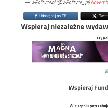
— wPolityce.pl (@wPolityce_pl)
Novembe
Udostępnij na FB
Twee
Wspieraj niezależne wydaw
Czy jes
Wspieraj Fund
W sierpniu potrzebu