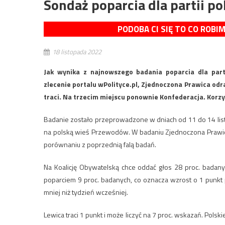
Sondaż poparcia dla partii po
PODOBA CI SIĘ TO CO ROBI
18 listopada 2022
Jak wynika z najnowszego badania poparcia dla part
zlecenie portalu wPolityce.pl, Zjednoczona Prawica odra
traci. Na trzecim miejscu ponownie Konfederacja. Korzy
Badanie zostało przeprowadzone w dniach od 11 do 14 lis
na polską wieś Przewodów. W badaniu Zjednoczona Prawic
porównaniu z poprzednią falą badań.
Na Koalicję Obywatelską chce oddać głos 28 proc. badany
poparciem 9 proc. badanych, co oznacza wzrost o 1 punkt
mniej niż tydzień wcześniej.
Lewica traci 1 punkt i może liczyć na 7 proc. wskazań. Pols