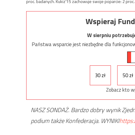
proc. badanych. Kukiz‘15 zachowuje swoje poparcie: 2 proc.
Wspieraj Fund
W sierpniu potrzebu
Państwa wsparcie jest niezbędne dla funkcjonow
30 zł
50 zł
Zobacz kto w
NASZ SONDAŻ. Bardzo dobry wynik Zjednoc
podium także Konfederacja. WYNIKI
https