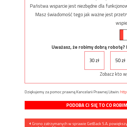
Państwa wsparcie jest niezbędne dla funkcjonow
Masz świadomość tego jak ważne jest przetrw
wspie
Uważasz, że robimy dobrą robotę? Ni
30 zł
50 zł
Zobacz kto w
Dziękujemy za pomoc prawną Kancelarii Prawnej Litwin:
http
PODOBA CI SIĘ TO CO ROBI
Nawigacja
Grono zatrzymanych w sprawie GetBack S.A. powiększ