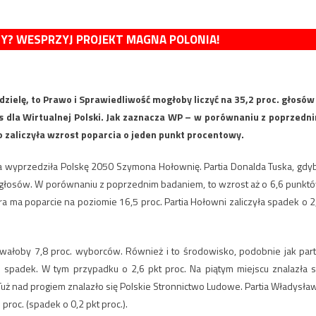
MY? WESPRZYJ PROJEKT MAGNA POLONIA!
zielę, to Prawo i Sprawiedliwość mogłoby liczyć na 35,2 proc. głosów
 dla Wirtualnej Polski. Jak zaznacza WP – w porównaniu z poprzedn
 zaliczyła wzrost poparcia o jeden punkt procentowy.
óra wyprzedziła Polskę 2050 Szymona Hołownię. Partia Donalda Tuska, gdy
c. głosów. W porównaniu z poprzednim badaniem, to wzrost aż o 6,6 punkt
ra ma poparcie na poziomie 16,5 proc. Partia Hołowni zaliczyła spadek o 2
owałoby 7,8 proc. wyborców. Również i to środowisko, podobnie jak part
spadek. W tym przypadku o 2,6 pkt proc. Na piątym miejscu znalazła s
 Tuż nad progiem znalazło się Polskie Stronnictwo Ludowe. Partia Władysła
roc. (spadek o 0,2 pkt proc.).