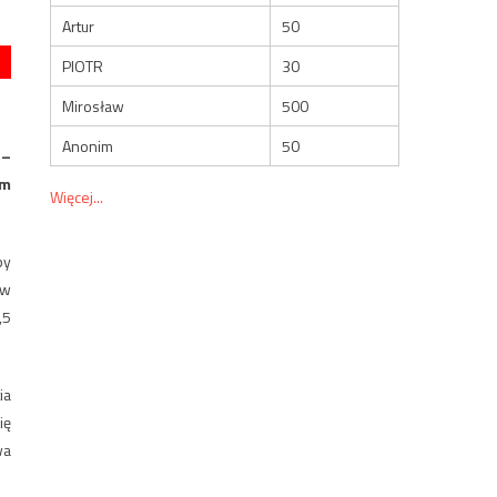
Artur
50
PIOTR
30
Mirosław
500
Anonim
50
 –
im
Więcej...
by
ów
,5
ia
ię
wa