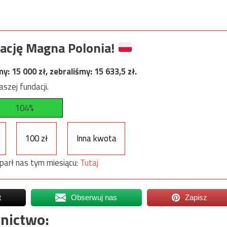
ację Magna Polonia!
my:
15 000
zł, zebraliśmy:
15 633,5
zł.
szej fundacji.
104%
100 zł
Inna kwota
parł nas tym miesiącu:
Tutaj
t
Obserwuj nas
Zapisz
nictwo: