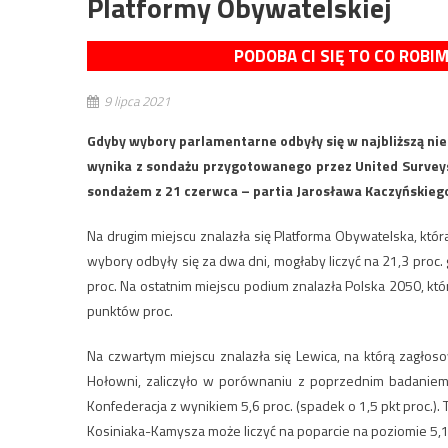
Platformy Obywatelskiej
PODOBA CI SIĘ TO CO ROBI
9 lipca 2021
Gdyby wybory parlamentarne odbyły się w najbliższą nied
wynika z sondażu przygotowanego przez United Surveys
sondażem z 21 czerwca – partia Jarosława Kaczyńskiego
Na drugim miejscu znalazła się Platforma Obywatelska, kt
wybory odbyły się za dwa dni, mogłaby liczyć na 21,3 pro
proc. Na ostatnim miejscu podium znalazła Polska 2050, któ
punktów proc.
Na czwartym miejscu znalazła się Lewica, na którą zagłos
Hołowni, zaliczyło w porównaniu z poprzednim badaniem 
Konfederacja z wynikiem 5,6 proc. (spadek o 1,5 pkt proc.).
Kosiniaka-Kamysza może liczyć na poparcie na poziomie 5,1 p