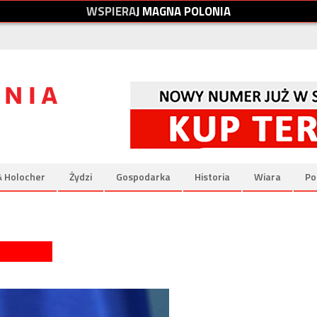
W
S
P
I
E
R
A
J
M
A
G
N
A
P
O
L
O
N
I
A
& Holocher
Żydzi
Gospodarka
Historia
Wiara
Po