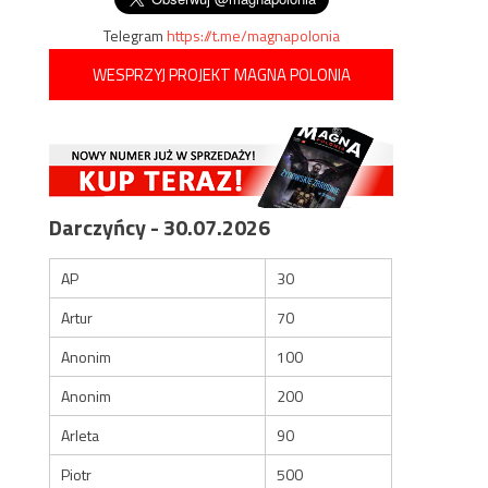
Telegram
https://t.me/magnapolonia
WESPRZYJ PROJEKT MAGNA POLONIA
Darczyńcy - 30.07.2026
AP
30
Artur
70
Anonim
100
Anonim
200
Arleta
90
Piotr
500