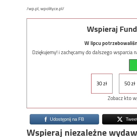
/wp.pl, wpolityce.pl/
Wspieraj Fund
W lipcu potrzebowaliś
Dziękujemy! i zachęcamy do dalszego wsparcia na
30 zł
50 zł
Zobacz kto w
Udostępnij na FB
Twee
Wspieraj niezależne wydaw