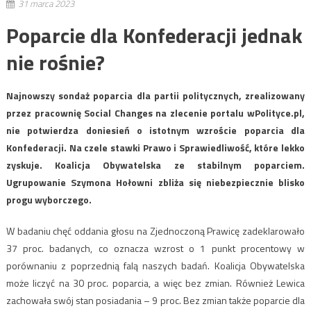
31 marca 2023
Poparcie dla Konfederacji jednak
nie rośnie?
Najnowszy sondaż poparcia dla partii politycznych, zrealizowany
przez pracownię Social Changes na zlecenie portalu wPolityce.pl,
nie potwierdza doniesień o istotnym wzroście poparcia dla
Konfederacji. Na czele stawki Prawo i Sprawiedliwość, które lekko
zyskuje. Koalicja Obywatelska ze stabilnym poparciem.
Ugrupowanie Szymona Hołowni zbliża się niebezpiecznie blisko
progu wyborczego.
W badaniu chęć oddania głosu na Zjednoczoną Prawicę zadeklarowało
37 proc. badanych, co oznacza wzrost o 1 punkt procentowy w
porównaniu z poprzednią falą naszych badań. Koalicja Obywatelska
może liczyć na 30 proc. poparcia, a więc bez zmian. Również Lewica
zachowała swój stan posiadania – 9 proc. Bez zmian także poparcie dla