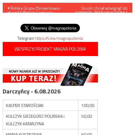
Nawigacja
Polska Grupa Zbrojeniowa i
Gruzin chciał wtargnąć do
komendy. Wdał się w bójkę z
Hyundai Rotem Company
policjantem
wpisu
utworzyły konsorcjum
czołgowe
Telegram
https://t.me/magnapolonia
WESPRZYJ PROJEKT MAGNA POLONIA
Darczyńcy - 6.08.2026
KACPER STAROŚCIAK
100,00
KULCZYK GRZEGORZ POLIŃSKA i
50,00
KULCZYK KATARZYNA
MARIA KOSTRZEWA
50,00