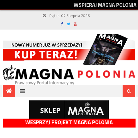
W
S
P
I
E
R
A
J
M
A
G
N
A
P
O
L
O
N
I
A
Piątek, 07 Sierpnia 2026
WESPRZYJ PROJEKT MAGNA POLONIA