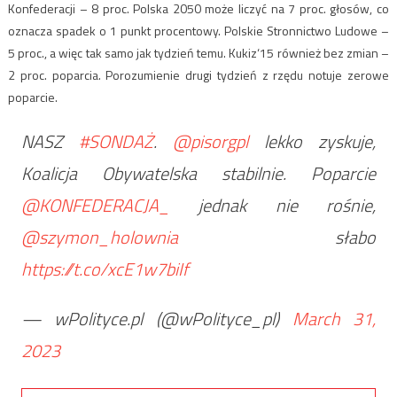
Konfederacji – 8 proc. Polska 2050 może liczyć na 7 proc. głosów, co
oznacza spadek o 1 punkt procentowy. Polskie Stronnictwo Ludowe –
5 proc., a więc tak samo jak tydzień temu. Kukiz‘15 również bez zmian –
2 proc. poparcia. Porozumienie drugi tydzień z rzędu notuje zerowe
poparcie.
NASZ
#SONDAŻ
.
@pisorgpl
lekko zyskuje,
Koalicja Obywatelska stabilnie. Poparcie
@KONFEDERACJA_
jednak nie rośnie,
@szymon_holownia
słabo
https://t.co/xcE1w7biIf
— wPolityce.pl (@wPolityce_pl)
March 31,
2023