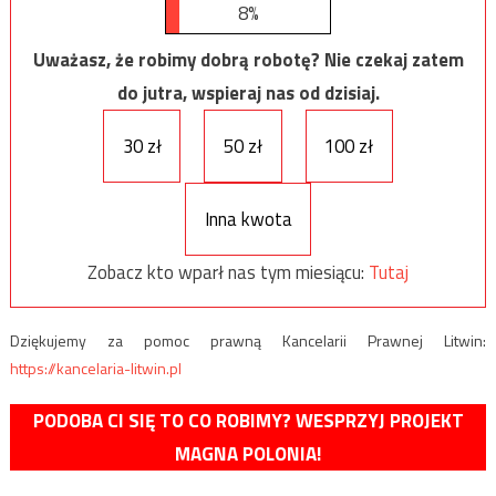
8%
Uważasz, że robimy dobrą robotę? Nie czekaj zatem
do jutra, wspieraj nas od dzisiaj.
30 zł
50 zł
100 zł
Inna kwota
Zobacz kto wparł nas tym miesiącu:
Tutaj
Dziękujemy za pomoc prawną Kancelarii Prawnej Litwin:
https://kancelaria-litwin.pl
PODOBA CI SIĘ TO CO ROBIMY? WESPRZYJ PROJEKT
MAGNA POLONIA!