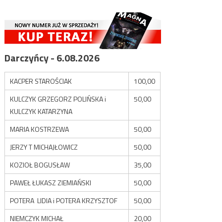
Darczyńcy - 6.08.2026
KACPER STAROŚCIAK
100,00
KULCZYK GRZEGORZ POLIŃSKA i
50,00
KULCZYK KATARZYNA
MARIA KOSTRZEWA
50,00
JERZY T MICHAJŁOWICZ
50,00
KOZIOŁ BOGUSŁAW
35,00
PAWEŁ ŁUKASZ ZIEMIAŃSKI
50,00
POTERA LIDIA i POTERA KRZYSZTOF
50,00
NIEMCZYK MICHAŁ
20,00