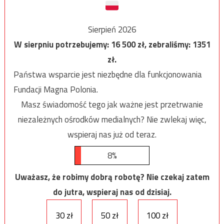
Sierpień 2026
W sierpniu potrzebujemy:
16 500
zł, zebraliśmy:
1351
zł.
Państwa wsparcie jest niezbędne dla funkcjonowania
Fundacji Magna Polonia.
Masz świadomość tego jak ważne jest przetrwanie
niezależnych ośrodków medialnych? Nie zwlekaj więc,
wspieraj nas już od teraz.
8%
Uważasz, że robimy dobrą robotę? Nie czekaj zatem
do jutra, wspieraj nas od dzisiaj.
30 zł
50 zł
100 zł