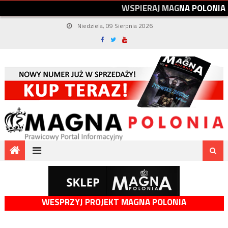
W
S
P
I
E
R
A
J
M
A
G
N
A
P
O
L
O
N
I
A
Niedziela, 09 Sierpnia 2026
WESPRZYJ PROJEKT MAGNA POLONIA