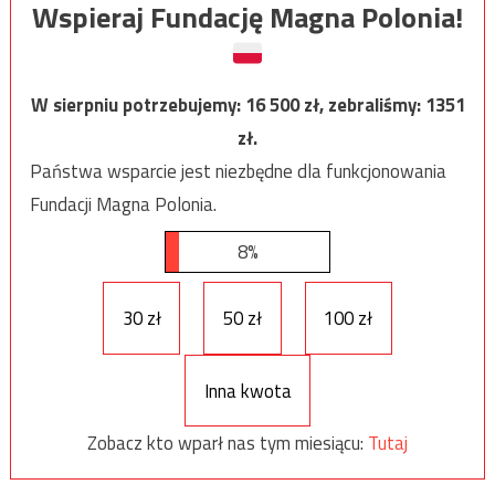
Wspieraj Fundację Magna Polonia!
W sierpniu potrzebujemy:
16 500
zł, zebraliśmy:
1351
zł.
Państwa wsparcie jest niezbędne dla funkcjonowania
Fundacji Magna Polonia.
8%
30 zł
50 zł
100 zł
Inna kwota
Zobacz kto wparł nas tym miesiącu:
Tutaj