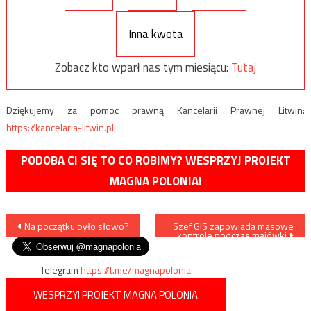
Inna kwota
Zobacz kto wparł nas tym miesiącu:
Tutaj
Dziękujemy za pomoc prawną Kancelarii Prawnej Litwin:
https://kancelaria-litwin.pl
PODOBA CI SIĘ TO CO ROBIMY? WESPRZYJ PROJEKT
MAGNA POLONIA!
Nawigacja
Na początku było słowo?
Szef GIS zapowiada masowe
kontrole podczas majówki
wpisu
Telegram
https://t.me/magnapolonia
WESPRZYJ PROJEKT MAGNA POLONIA