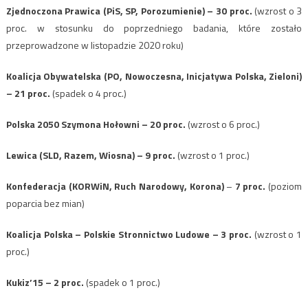
Zjednoczona Prawica (PiS, SP, Porozumienie) – 30 proc.
(wzrost o 3
proc. w stosunku do poprzedniego badania, które zostało
przeprowadzone w listopadzie 2020 roku)
Koalicja Obywatelska (PO, Nowoczesna, Inicjatywa Polska, Zieloni)
– 21 proc.
(spadek o 4 proc.)
Polska 2050 Szymona Hołowni – 20 proc.
(wzrost o 6 proc.)
Lewica (SLD, Razem, Wiosna) – 9 proc.
(wzrost o 1 proc.)
Konfederacja (KORWiN, Ruch Narodowy, Korona)
–
7 proc.
(poziom
poparcia bez mian)
Koalicja Polska – Polskie Stronnictwo Ludowe – 3 proc.
(wzrost o 1
proc.)
Kukiz’15 – 2 proc.
(spadek o 1 proc.)