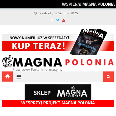
W
S
P
I
E
R
A
J
M
A
G
N
A
P
O
L
O
N
I
A
Niedziela, 09 Sierpnia 2026
WESPRZYJ PROJEKT MAGNA POLONIA