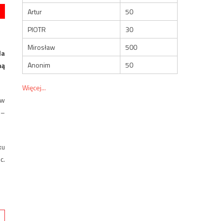
Artur
50
PIOTR
30
Mirosław
500
la
Anonim
50
mą
Więcej...
 w
 –
ku
c.