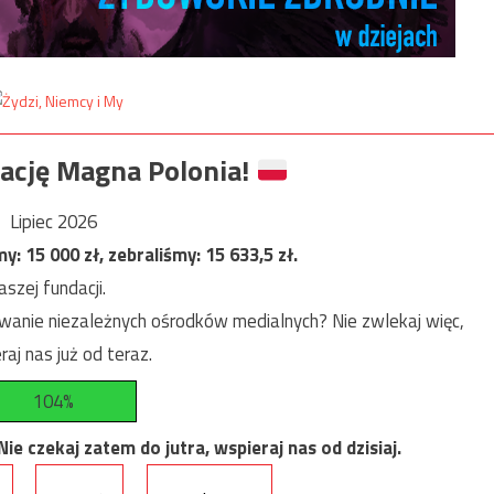
ację Magna Polonia!
Lipiec 2026
my:
15 000
zł, zebraliśmy:
15 633,5
zł.
szej fundacji.
anie niezależnych ośrodków medialnych? Nie zwlekaj więc,
raj nas już od teraz.
104%
e czekaj zatem do jutra, wspieraj nas od dzisiaj.