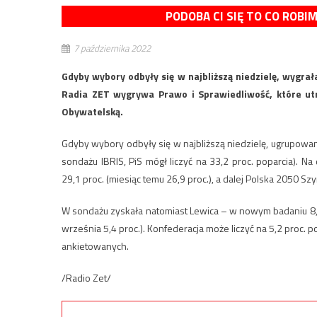
PODOBA CI SIĘ TO CO ROBI
7 października 2022
Gdyby wybory odbyły się w najbliższą niedzielę, wygra
Radia ZET wygrywa Prawo i Sprawiedliwość, które ut
Obywatelską.
Gdyby wybory odbyły się w najbliższą niedzielę, ugrupowan
sondażu IBRIS, PiS mógł liczyć na 33,2 proc. poparcia). N
29,1 proc. (miesiąc temu 26,9 proc.), a dalej Polska 2050 Sz
W sondażu zyskała natomiast Lewica – w nowym badaniu 8,7 pr
września 5,4 proc.). Konfederacja może liczyć na 5,2 proc. 
ankietowanych.
/Radio Zet/