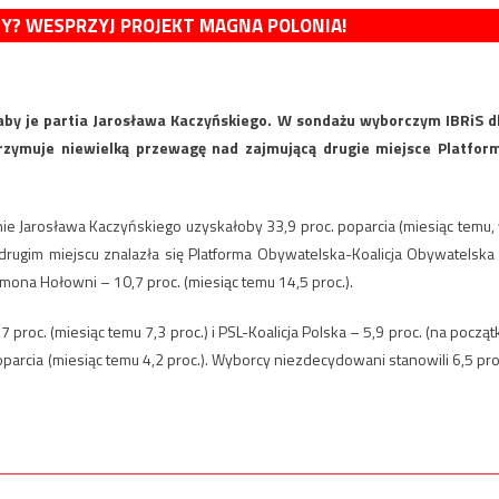
MY? WESPRZYJ PROJEKT MAGNA POLONIA!
łaby je partia Jarosława Kaczyńskiego. W sondażu wyborczym IBRiS d
rzymuje niewielką przewagę nad zajmującą drugie miejsce Platfor
ie Jarosława Kaczyńskiego uzyskałoby 33,9 proc. poparcia (miesiąc temu,
a drugim miejscu znalazła się Platforma Obywatelska-Koalicja Obywatelska
ymona Hołowni – 10,7 proc. (miesiąc temu 14,5 proc.).
oc. (miesiąc temu 7,3 proc.) i PSL-Koalicja Polska – 5,9 proc. (na począt
poparcia (miesiąc temu 4,2 proc.). Wyborcy niezdecydowani stanowili 6,5 pro