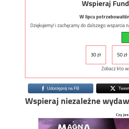
Wspieraj Fund
W lipcu potrzebowaliś
Dziękujemy! i zachęcamy do dalszego wsparcia na
30 zł
50 zł
Zobacz kto w
Udostępnij na FB
Twee
Wspieraj niezależne wydaw
Czy jes