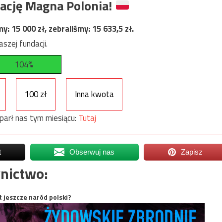
ację Magna Polonia!
my:
15 000
zł, zebraliśmy:
15 633,5
zł.
szej fundacji.
104%
100 zł
Inna kwota
parł nas tym miesiącu:
Tutaj
t
Obserwuj nas
Zapisz
nictwo:
t jeszcze naród polski?