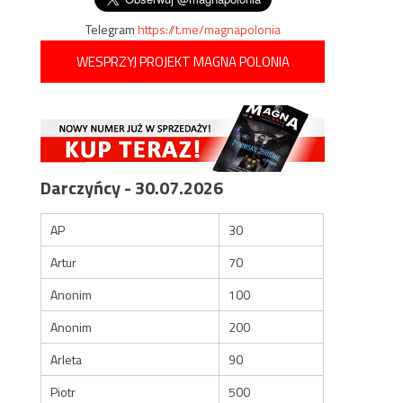
Telegram
https://t.me/magnapolonia
WESPRZYJ PROJEKT MAGNA POLONIA
Darczyńcy - 30.07.2026
AP
30
Artur
70
Anonim
100
Anonim
200
Arleta
90
Piotr
500