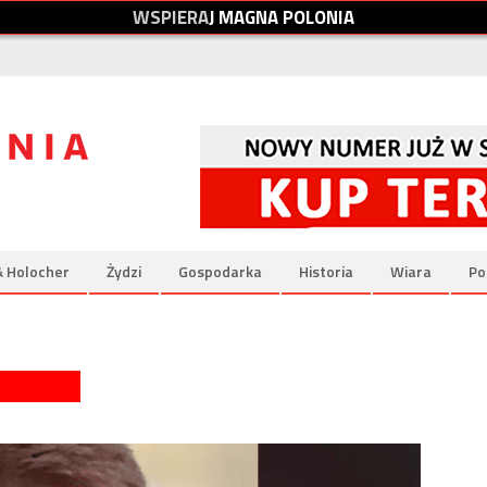
W
S
P
I
E
R
A
J
M
A
G
N
A
P
O
L
O
N
I
A
& Holocher
Żydzi
Gospodarka
Historia
Wiara
Po