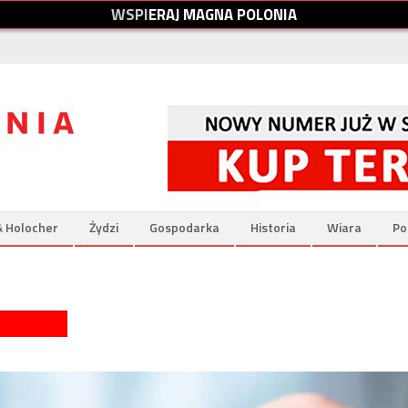
W
S
P
I
E
R
A
J
M
A
G
N
A
P
O
L
O
N
I
A
& Holocher
Żydzi
Gospodarka
Historia
Wiara
Po