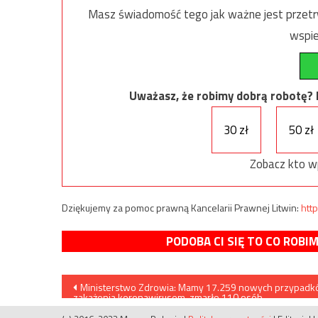
Masz świadomość tego jak ważne jest przetrw
wspie
Uważasz, że robimy dobrą robotę? Ni
30 zł
50 zł
Zobacz kto w
Dziękujemy za pomoc prawną Kancelarii Prawnej Litwin:
http
PODOBA CI SIĘ TO CO ROBI
Nawigacja
Ministerstwo Zdrowia: Mamy 17.259 nowych przypad
zakażenia koronawirusem, zmarło 110 osób
wpisu