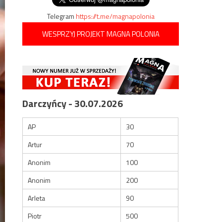
Telegram
https://t.me/magnapolonia
WESPRZYJ PROJEKT MAGNA POLONIA
Darczyńcy - 30.07.2026
AP
30
Artur
70
Anonim
100
Anonim
200
Arleta
90
Piotr
500