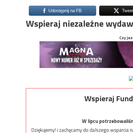
Udostępnij na FB
Twee
Wspieraj niezależne wydaw
Czy jes
Wspieraj Fund
W lipcu potrzebowaliś
Dziękujemy! i zachęcamy do dalszego wsparcia na