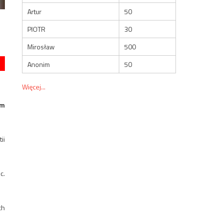
Artur
50
PIOTR
30
Mirosław
500
Anonim
50
Więcej...
om
ii
c.
ch