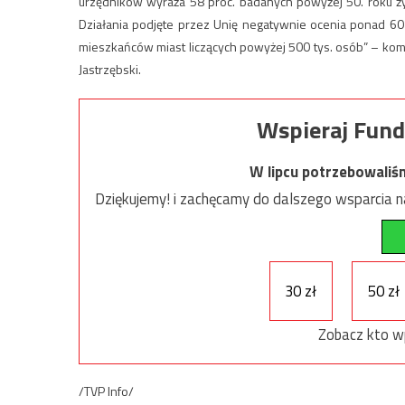
urzędników wyraża 58 proc. badanych powyżej 50. roku 
Działania podjęte przez Unię negatywnie ocenia ponad 6
mieszkańców miast liczących powyżej 500 tys. osób” – ko
Jastrzębski.
Wspieraj Fund
W lipcu potrzebowaliś
Dziękujemy! i zachęcamy do dalszego wsparcia na
30 zł
50 zł
Zobacz kto w
/TVP Info/