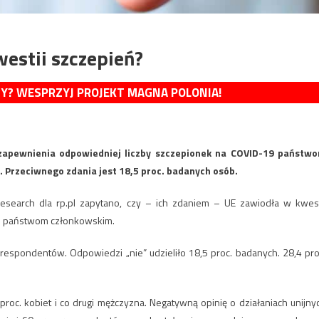
estii szczepień?
MY? WESPRZYJ PROJEKT MAGNA POLONIA!
 zapewnienia odpowiedniej liczby szczepionek na COVID-19 państw
 Przeciwnego zdania jest 18,5 proc. badanych osób.
search dla rp.pl zapytano, czy – ich zdaniem – UE zawiodła w kwest
19 państwom członkowskim.
 respondentów. Odpowiedzi „nie” udzieliło 18,5 proc. badanych. 28,4 pro
 proc. kobiet i co drugi mężczyzna. Negatywną opinię o działaniach unijny