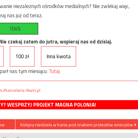
anie niezależnych ośrodków medialnych? Nie zwlekaj więc,
raj nas już od teraz.
104%
e czekaj zatem do jutra, wspieraj nas od dzisiaj.
100 zł
Inna kwota
parł nas tym miesiącu:
Tutaj
s://kancelaria-litwin.pl
MY? WESPRZYJ PROJEKT MAGNA POLONIA!
ków
Kolejna niedziela w Iranie pod znakiem protestów emerytów