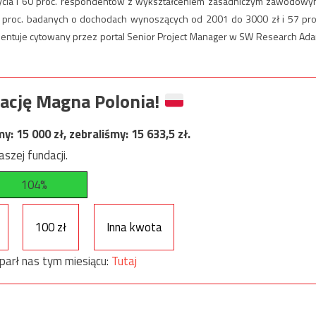
życia i 60 proc. respondentów z wykształceniem zasadniczym zawodowy
0 proc. badanych o dochodach wynoszących od 2001 do 3000 zł i 57 pro
mentuje cytowany przez portal Senior Project Manager w SW Research Ad
ację Magna Polonia!
my:
15 000
zł, zebraliśmy:
15 633,5
zł.
szej fundacji.
104%
100 zł
Inna kwota
parł nas tym miesiącu:
Tutaj