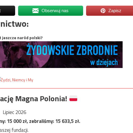
t
Obserwuj nas
Zapisz
nictwo:
t jeszcze naród polski?
ację Magna Polonia!
Lipiec 2026
my:
15 000
zł, zebraliśmy:
15 633,5
zł.
szej fundacji.