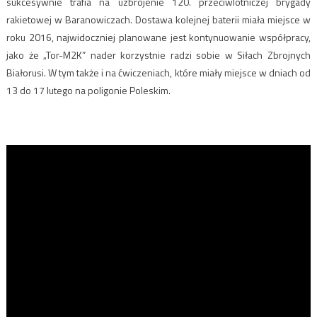
sukcesywnie trafia na uzbrojenie 120. przeciwlotniczej brygady
rakietowej w Baranowiczach. Dostawa kolejnej baterii miała miejsce w
roku 2016, najwidoczniej planowane jest kontynuowanie współpracy,
jako że „Tor-M2K” nader korzystnie radzi sobie w Siłach Zbrojnych
Białorusi. W tym także i na ćwiczeniach, które miały miejsce w dniach od
13 do 17 lutego na poligonie Poleskim.