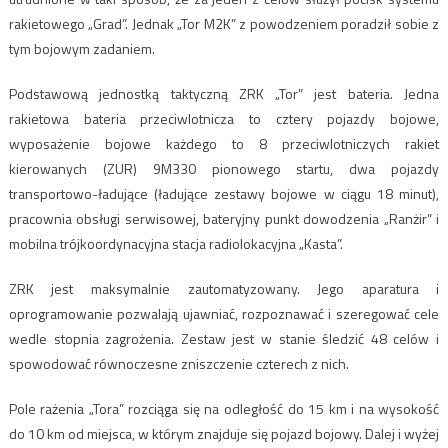
rakietowego „Grad”. Jednak „Tor M2K” z powodzeniem poradził sobie z
tym bojowym zadaniem.
Podstawową jednostką taktyczną ZRK „Tor” jest bateria. Jedna
rakietowa bateria przeciwlotnicza to cztery pojazdy bojowe,
wyposażenie bojowe każdego to 8 przeciwlotniczych rakiet
kierowanych (ZUR) 9M330 pionowego startu, dwa pojazdy
transportowo-ładujące (ładujące zestawy bojowe w ciągu 18 minut),
pracownia obsługi serwisowej, bateryjny punkt dowodzenia „Ranżir” i
mobilna trójkoordynacyjna stacja radiolokacyjna „Kasta”.
ZRK jest maksymalnie zautomatyzowany. Jego aparatura i
oprogramowanie pozwalają ujawniać, rozpoznawać i szeregować cele
wedle stopnia zagrożenia. Zestaw jest w stanie śledzić 48 celów i
spowodować równoczesne zniszczenie czterech z nich.
Pole rażenia „Tora” rozciąga się na odległość do 15 km i na wysokość
do 10 km od miejsca, w którym znajduje się pojazd bojowy. Dalej i wyżej