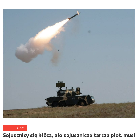
FELIETONY
Sojusznicy się kłócą, ale sojusznicza tarcza plot. musi