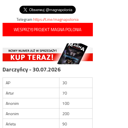
wpisu
wyspach
Telegram
https://t.me/magnapolonia
WESPRZYJ PROJEKT MAGNA POLONIA
Darczyńcy - 30.07.2026
AP
30
Artur
70
Anonim
100
Anonim
200
Arleta
90