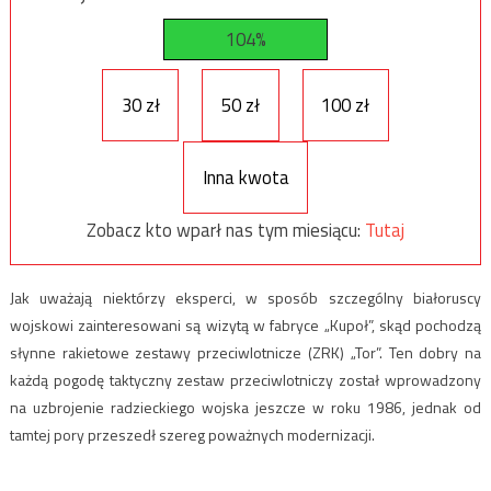
104%
30 zł
50 zł
100 zł
Inna kwota
Zobacz kto wparł nas tym miesiącu:
Tutaj
Jak uważają niektórzy eksperci, w sposób szczególny białoruscy
wojskowi zainteresowani są wizytą w fabryce „Kupoł”, skąd pochodzą
słynne rakietowe zestawy przeciwlotnicze (ZRK) „Tor”. Ten dobry na
każdą pogodę taktyczny zestaw przeciwlotniczy został wprowadzony
na uzbrojenie radzieckiego wojska jeszcze w roku 1986, jednak od
tamtej pory przeszedł szereg poważnych modernizacji.