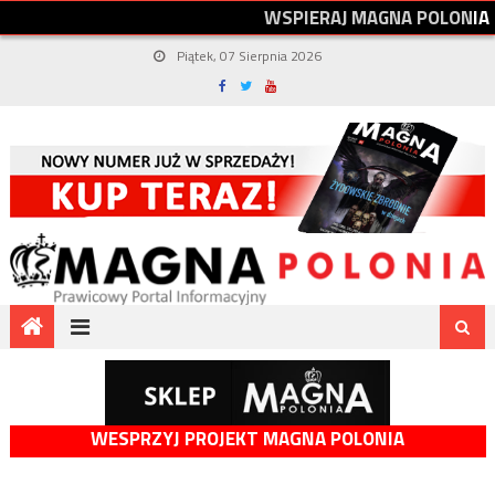
W
S
P
I
E
R
A
J
M
A
G
N
A
P
O
L
O
N
I
A
Piątek, 07 Sierpnia 2026
WESPRZYJ PROJEKT MAGNA POLONIA