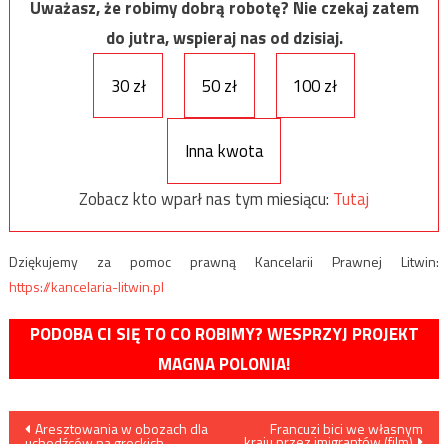
Uważasz, że robimy dobrą robotę? Nie czekaj zatem
do jutra, wspieraj nas od dzisiaj.
30 zł
50 zł
100 zł
Inna kwota
Zobacz kto wparł nas tym miesiącu:
Tutaj
Dziękujemy za pomoc prawną Kancelarii Prawnej Litwin:
https://kancelaria-litwin.pl
PODOBA CI SIĘ TO CO ROBIMY? WESPRZYJ PROJEKT
MAGNA POLONIA!
Nawigacja
Aresztowania w obozach dla
Francuzi bici we własnym
kraju przez imigrantów (film)
uchodźców na greckich