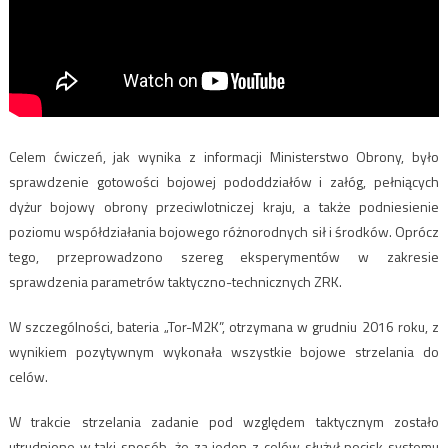
Celem ćwiczeń, jak wynika z informacji Ministerstwo Obrony, było
sprawdzenie gotowości bojowej pododdziałów i załóg, pełniących
dyżur bojowy obrony przeciwlotniczej kraju, a także podniesienie
poziomu współdziałania bojowego różnorodnych sił i środków. Oprócz
tego, przeprowadzono szereg eksperymentów w zakresie
sprawdzenia parametrów taktyczno-technicznych ZRK.
W szczególności, bateria „Tor-M2K”, otrzymana w grudniu 2016 roku, z
wynikiem pozytywnym wykonała wszystkie bojowe strzelania do
celów.
W trakcie strzelania zadanie pod względem taktycznym zostało
utrudnione w taki sposób, że za jeden z celów służył pocisk systemu