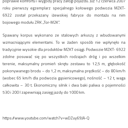
poprawie komfortu i wygody pracy załogi pojazdu. Już 12 czerwca 2007
roku pierwszy egzemplarz specjalnego kołowego podwozia MZKT-
6922 został przekazany iżewskiej fabryce do montażu na nim
bojowego modułu ZRK „Tor-M2K”.
Spawany korpus wykonano ze stalowych arkuszy z wbudowanymi
wzmacniającymi elementami. To w żaden sposób nie wpłynęło na
tradycyjnie wysokie dla produktów MZKT osiągi. Podwozie MZKT- 6922
zdolne posuwać się po wszystkich rodzajach dróg i po wszelkim
terenie, maksymalny promień skrętu zestawu to 12,5 m, głębokość
pokonywanego brodu – do 1,2 m, maksymalna prędkość – do 80 km/h
(wobec 65 km/h dla podwozia gąsienicowego), nośność – 12 t, waga
całkowita – 30 t. Ekonomiczny silnik i dwa baki paliwa o pojemności
530 i 200 l zapewniają zasięg jazdy do 1000 km.
https://www.youtube.com/watch?v=wDZuy69JA-Q