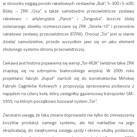
w stosunku sięgają pociski rakietowych zestawów „Buk”, S-300 i S-400.
Bliżej – ZRK „Osa”, a także samobieżne przeciwlotnicze zestawy
rakietowo – artyleryjskie „Pancir” i „Tunguska”. Jeszcze bliżej
osłanianego obiektu rozmieszczane są ZRK „Strieła-10” i przenośne
rakietowe zestawy przeciwlotnicze (PZRK). Chociaż „Tor” jest w stanie
działać samodzielnie, przede wszystkim jawi się on jako element
złożonego systemu obrony przeciwlotniczej.
Ciekawa jest historia pojawienia się wersji „Tor-M2K” (właśnie takie ZRK
znajdują się na uzbrojeniu białoruskiego wojska). W 2005 roku
projektanci fabryki „Kupoł” zwrócili się do konstruktorów Mińskiej
Fabryki Ciągników Kołowych z propozycją opracowania podwozia z
napędem na cztery koła, który zastąpiłby gąsienicowy transporter GM-
5955, na którym początkowo bazował system „Tor”.
Zwracano uwagę, że taka zmiana doprowadzi nie tylko do zmniejszenia
kosztów produkcji samego systemu, ale też nakładów na jego
eksploatację, do zwiększenia zasięgu jazdy i okresu służby podwozia,