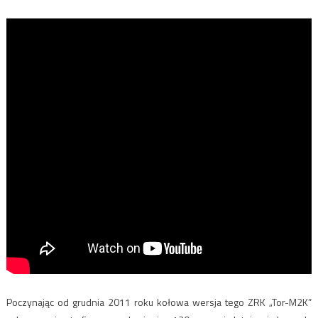
Poczynając od grudnia 2011 roku kołowa wersja tego ZRK „Tor-M2K”