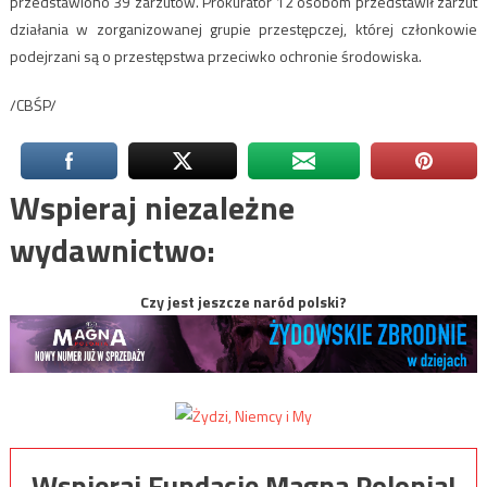
przedstawiono 39 zarzutów. Prokurator 12 osobom przedstawił zarzut
działania w zorganizowanej grupie przestępczej, której członkowie
podejrzani są o przestępstwa przeciwko ochronie środowiska.
/CBŚP/
Wspieraj niezależne
wydawnictwo:
Czy jest jeszcze naród polski?
Wspieraj Fundację Magna Polonia!