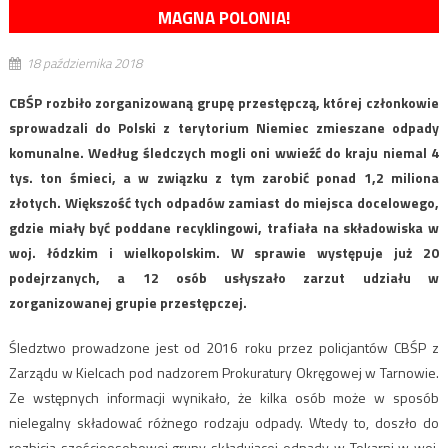
MAGNA POLONIA!
18 października 2018
CBŚP rozbiło zorganizowaną grupę przestępczą, której członkowie
sprowadzali do Polski z terytorium Niemiec zmieszane odpady
komunalne. Według śledczych mogli oni wwieźć do kraju niemal 4
tys. ton śmieci, a w związku z tym zarobić ponad 1,2 miliona
złotych. Większość tych odpadów zamiast do miejsca docelowego,
gdzie miały być poddane recyklingowi, trafiała na składowiska w
woj. łódzkim i wielkopolskim. W sprawie występuje już 20
podejrzanych, a 12 osób usłyszało zarzut udziału w
zorganizowanej grupie przestępczej.
Śledztwo prowadzone jest od 2016 roku przez policjantów CBŚP z
Zarządu w Kielcach pod nadzorem Prokuratury Okręgowej w Tarnowie.
Ze wstępnych informacji wynikało, że kilka osób może w sposób
nielegalny składować różnego rodzaju odpady. Wtedy to, doszło do
rozbicia sześcioosobowej grupy składującej odpady w Tokarni w woj.