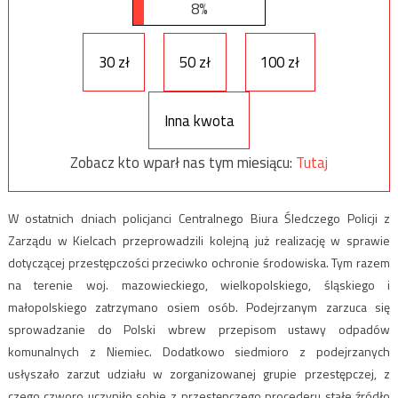
8%
30 zł
50 zł
100 zł
Inna kwota
Zobacz kto wparł nas tym miesiącu:
Tutaj
W ostatnich dniach policjanci Centralnego Biura Śledczego Policji z
Zarządu w Kielcach przeprowadzili kolejną już realizację w sprawie
dotyczącej przestępczości przeciwko ochronie środowiska. Tym razem
na terenie woj. mazowieckiego, wielkopolskiego, śląskiego i
małopolskiego zatrzymano osiem osób. Podejrzanym zarzuca się
sprowadzanie do Polski wbrew przepisom ustawy odpadów
komunalnych z Niemiec. Dodatkowo siedmioro z podejrzanych
usłyszało zarzut udziału w zorganizowanej grupie przestępczej, z
czego czworo uczyniło sobie z przestępczego procederu stałe źródło