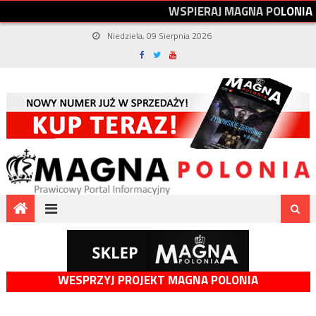
W
S
P
I
E
R
A
J
M
A
G
N
A
P
O
L
O
N
I
A
Niedziela, 09 Sierpnia 2026
WESPRZYJ PROJEKT MAGNA POLONIA