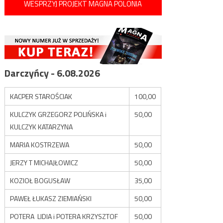
WESPRZYJ PROJEKT MAGNA POLONIA
Darczyńcy - 6.08.2026
KACPER STAROŚCIAK
100,00
KULCZYK GRZEGORZ POLIŃSKA i
50,00
KULCZYK KATARZYNA
MARIA KOSTRZEWA
50,00
JERZY T MICHAJŁOWICZ
50,00
KOZIOŁ BOGUSŁAW
35,00
PAWEŁ ŁUKASZ ZIEMIAŃSKI
50,00
POTERA LIDIA i POTERA KRZYSZTOF
50,00