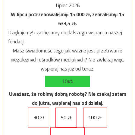
Lipiec 2026
W lipcu potrzebowaliśmy:
15 000
zł, zebraliśmy:
15
633,5
zł.
Dziękujemy! i zachęcamy do dalszego wsparcia naszej
fundacji.
Masz świadomość tego jak ważne jest przetrwanie
niezależnych ośrodków medialnych? Nie zwlekaj więc,
wspieraj nas już od teraz.
104%
Uważasz, że robimy dobrą robotę? Nie czekaj zatem
do jutra, wspieraj nas od dzisiaj.
30 zł
50 zł
100 zł