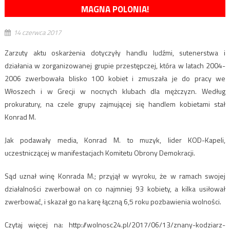
MAGNA POLONIA!
14 czerwca 2017
Zarzuty aktu oskarżenia dotyczyły handlu ludźmi, sutenerstwa i
działania w zorganizowanej grupie przestępczej, która w latach 2004-
2006 zwerbowała blisko 100 kobiet i zmuszała je do pracy we
Włoszech i w Grecji w nocnych klubach dla mężczyzn. Według
prokuratury, na czele grupy zajmującej się handlem kobietami stał
Konrad M.
Jak podawały media, Konrad M. to muzyk, lider KOD-Kapeli,
uczestniczącej w manifestacjach Komitetu Obrony Demokracji.
Sąd uznał winę Konrada M.; przyjął w wyroku, że w ramach swojej
działalności zwerbował on co najmniej 93 kobiety, a kilka usiłował
zwerbować, i skazał go na karę łączną 6,5 roku pozbawienia wolności.
Czytaj więcej na: http://wolnosc24.pl/2017/06/13/znany-kodziarz-