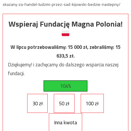
skazany-za-handel-ludzmi-przez-sad-kijowski-bedzie-nastepny/
Wspieraj Fundację Magna Polonia!
W lipcu potrzebowaliśmy:
15 000
zł, zebraliśmy:
15
633,5
zł.
Dziękujemy! i zachęcamy do dalszego wsparcia naszej
fundacji.
104%
30 zł
50 zł
100 zł
Inna kwota