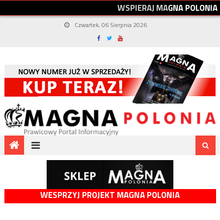
W
S
P
I
E
R
A
J
M
A
G
N
A
P
O
L
O
N
I
A
Czwartek, 06 Sierpnia 2026
WESPRZYJ PROJEKT MAGNA POLONIA