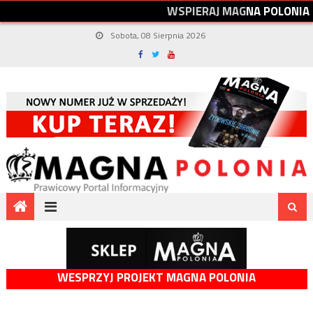
W
S
P
I
E
R
A
J
M
A
G
N
A
P
O
L
O
N
I
A
Sobota, 08 Sierpnia 2026
WESPRZYJ PROJEKT MAGNA POLONIA