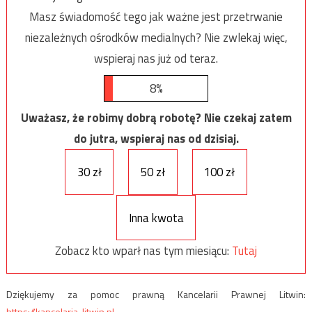
Masz świadomość tego jak ważne jest przetrwanie
niezależnych ośrodków medialnych? Nie zwlekaj więc,
wspieraj nas już od teraz.
8%
Uważasz, że robimy dobrą robotę? Nie czekaj zatem
do jutra, wspieraj nas od dzisiaj.
30 zł
50 zł
100 zł
Inna kwota
Zobacz kto wparł nas tym miesiącu:
Tutaj
Dziękujemy za pomoc prawną Kancelarii Prawnej Litwin:
https://kancelaria-litwin.pl