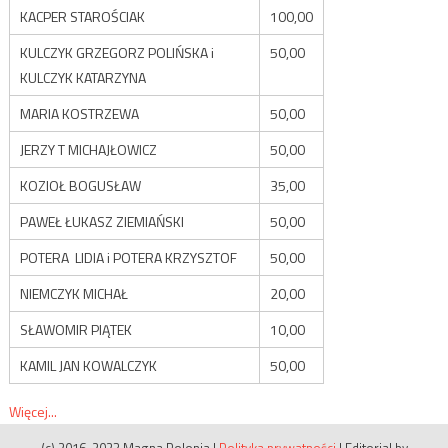
KACPER STAROŚCIAK
100,00
KULCZYK GRZEGORZ POLIŃSKA i
50,00
KULCZYK KATARZYNA
MARIA KOSTRZEWA
50,00
JERZY T MICHAJŁOWICZ
50,00
KOZIOŁ BOGUSŁAW
35,00
PAWEŁ ŁUKASZ ZIEMIAŃSKI
50,00
POTERA LIDIA i POTERA KRZYSZTOF
50,00
NIEMCZYK MICHAŁ
20,00
SŁAWOMIR PIĄTEK
10,00
KAMIL JAN KOWALCZYK
50,00
Więcej...
(c) 2016-2023 Magna Polonia
|
Polityka prywatności
|
Editorial by