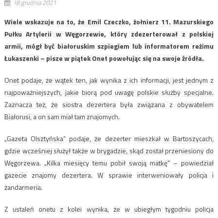
18 grudnia 2021
Wiele wskazuje na to, że Emil Czeczko, żołnierz 11. Mazurskiego
Pułku Artylerii w Węgorzewie, który zdezerterował z polskiej
armii, mógł być białoruskim szpiegiem lub informatorem reżimu
Łukaszenki – pisze w piątek Onet powołując się na swoje źródła.
Onet podaje, że wątek ten, jak wynika z ich informacji, jest jednym z
najpoważniejszych, jakie biorą pod uwagę polskie służby specjalne.
Zaznacza też, że siostra dezertera była związana z obywatelem
Białorusi, a on sam miał tam znajomych.
„Gazeta Olsztyńska” podaje, że dezerter mieszkał w Bartoszycach,
gdzie wcześniej służył także w brygadzie, skąd został przeniesiony do
Węgorzewa. „Kilka miesięcy temu pobił swoją matkę” – powiedział
gazecie znajomy dezertera. W sprawie interweniowały policja i
żandarmeria.
Z ustaleń onetu z kolei wynika, że w ubiegłym tygodniu policja