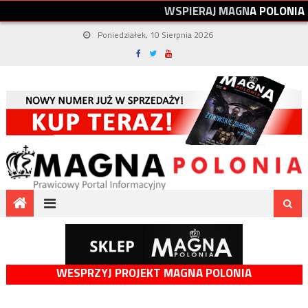
W
S
P
I
E
R
A
J
M
A
G
N
A
P
O
L
O
N
I
A
Poniedziałek, 10 Sierpnia 2026
WESPRZYJ PROJEKT MAGNA POLONIA