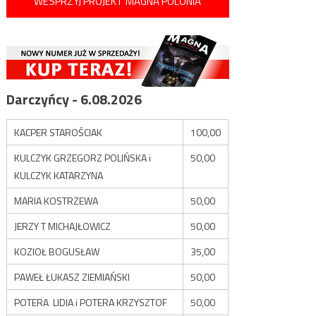
WESPRZYJ PROJEKT MAGNA POLONIA
Darczyńcy - 6.08.2026
KACPER STAROŚCIAK
100,00
KULCZYK GRZEGORZ POLIŃSKA i
50,00
KULCZYK KATARZYNA
MARIA KOSTRZEWA
50,00
JERZY T MICHAJŁOWICZ
50,00
KOZIOŁ BOGUSŁAW
35,00
PAWEŁ ŁUKASZ ZIEMIAŃSKI
50,00
POTERA LIDIA i POTERA KRZYSZTOF
50,00