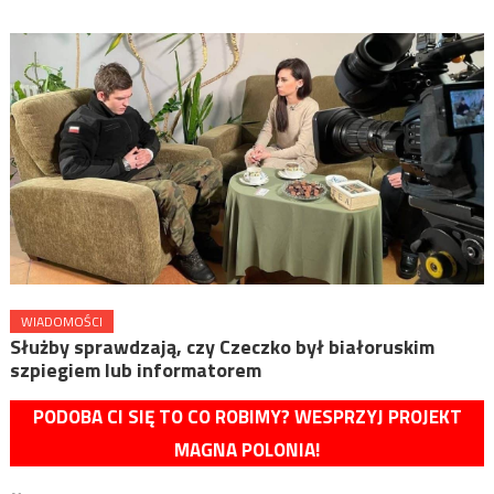
WIADOMOŚCI
Służby sprawdzają, czy Czeczko był białoruskim
szpiegiem lub informatorem
PODOBA CI SIĘ TO CO ROBIMY? WESPRZYJ PROJEKT
MAGNA POLONIA!