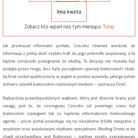
Inna kwota
Zobacz kto wparł nas tym miesiącu:
Tutaj
Jak przekazał informator portalu, Czeczko również wiedział, że
informacja z policji dość szybko trafi do jego jednostki wojskowej, a to
będzie oznaczało pożegnanie ze służbą. Ta decyzja nie musiała być
podjęta przez niego, lecz była początkiem operacji białoruskich służb.
Jej finał został upubliczniony w piątek w postaci wywiadu, jakiego polski
żołnierz udzielił białoruskim reżimowym mediom – zaznacza Onet.
Najbardziej prawdopodobnym wątkiem, który jest obecnie brany pod
uwagę, jest to, że szeregowy Czeczko od pewnego czasu był
białoruskim szpiegiem lub co najmniej informatorem białoruskiego
agenta – pisze portal powołując się na niezależne źródła związane z
wojskiem oraz wojskowymi służbami specjalnymi. Według Onetu w tej
chwili prześwietlany jest Białorusin – partner siostry szeregowego