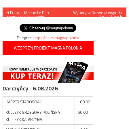
Nawigacja
Francja: Marine Le Pen
Wybory w Norwegii wygrała
Partia Pracy
rozpoczęła kampanię
wpisu
prezydencką
Telegram
https://t.me/magnapolonia
WESPRZYJ PROJEKT MAGNA POLONIA
Darczyńcy - 6.08.2026
KACPER STAROŚCIAK
100,00
KULCZYK GRZEGORZ POLIŃSKA i
50,00
KULCZYK KATARZYNA