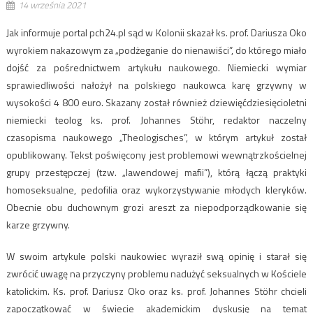
14 września 2021
Jak informuje portal pch24.pl sąd w Kolonii skazał ks. prof. Dariusza Oko
wyrokiem nakazowym za „podżeganie do nienawiści”, do którego miało
dojść za pośrednictwem artykułu naukowego. Niemiecki wymiar
sprawiedliwości nałożył na polskiego naukowca karę grzywny w
wysokości 4 800 euro. Skazany został również dziewięćdziesięcioletni
niemiecki teolog ks. prof. Johannes Stöhr, redaktor naczelny
czasopisma naukowego „Theologisches”, w którym artykuł został
opublikowany. Tekst poświęcony jest problemowi wewnątrzkościelnej
grupy przestępczej (tzw. „lawendowej mafii”), którą łączą praktyki
homoseksualne, pedofilia oraz wykorzystywanie młodych kleryków.
Obecnie obu duchownym grozi areszt za niepodporządkowanie się
karze grzywny.
W swoim artykule polski naukowiec wyraził swą opinię i starał się
zwrócić uwagę na przyczyny problemu nadużyć seksualnych w Kościele
katolickim. Ks. prof. Dariusz Oko oraz ks. prof. Johannes Stöhr chcieli
zapoczątkować w świecie akademickim dyskusję na temat