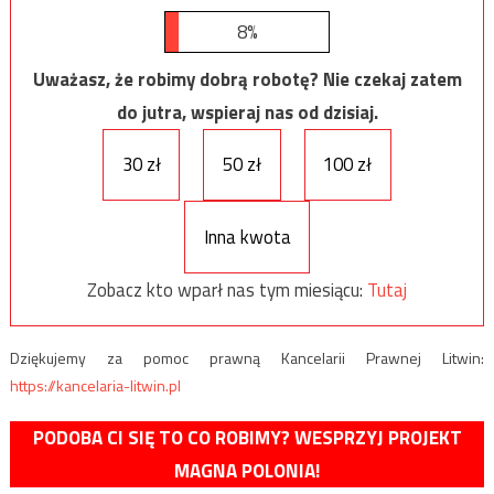
8%
Uważasz, że robimy dobrą robotę? Nie czekaj zatem
do jutra, wspieraj nas od dzisiaj.
30 zł
50 zł
100 zł
Inna kwota
Zobacz kto wparł nas tym miesiącu:
Tutaj
Dziękujemy za pomoc prawną Kancelarii Prawnej Litwin:
https://kancelaria-litwin.pl
PODOBA CI SIĘ TO CO ROBIMY? WESPRZYJ PROJEKT
MAGNA POLONIA!