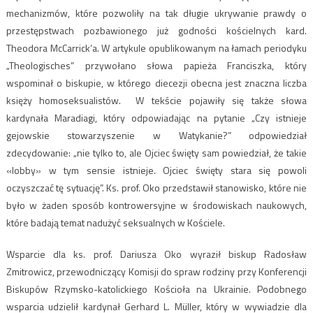
mechanizmów, które pozwoliły na tak długie ukrywanie prawdy o
przestępstwach pozbawionego już godności kościelnych kard.
Theodora McCarrick’a. W artykule opublikowanym na łamach periodyku
„Theologisches” przywołano słowa papieża Franciszka, który
wspominał o biskupie, w którego diecezji obecna jest znaczna liczba
księży homoseksualistów. W tekście pojawiły się także słowa
kardynała Maradiagi, który odpowiadając na pytanie „Czy istnieje
gejowskie stowarzyszenie w Watykanie?” odpowiedział
zdecydowanie: „nie tylko to, ale Ojciec święty sam powiedział, że takie
«lobby» w tym sensie istnieje. Ojciec święty stara się powoli
oczyszczać tę sytuację”. Ks. prof. Oko przedstawił stanowisko, które nie
było w żaden sposób kontrowersyjne w środowiskach naukowych,
które badają temat nadużyć seksualnych w Kościele.
Wsparcie dla ks. prof. Dariusza Oko wyraził biskup Radosław
Zmitrowicz, przewodniczący Komisji do spraw rodziny przy Konferencji
Biskupów Rzymsko-katolickiego Kościoła na Ukrainie. Podobnego
wsparcia udzielił kardynał Gerhard L. Müller, który w wywiadzie dla