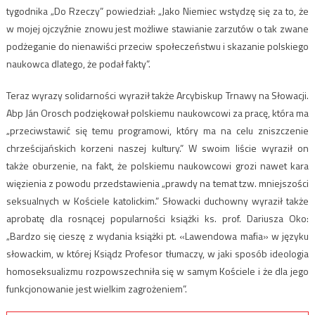
tygodnika „Do Rzeczy” powiedział: „Jako Niemiec wstydzę się za to, że
w mojej ojczyźnie znowu jest możliwe stawianie zarzutów o tak zwane
podżeganie do nienawiści przeciw społeczeństwu i skazanie polskiego
naukowca dlatego, że podał fakty”.
Teraz wyrazy solidarności wyraził także Arcybiskup Trnawy na Słowacji.
Abp Ján Orosch podziękował polskiemu naukowcowi za pracę, która ma
„przeciwstawić się temu programowi, który ma na celu zniszczenie
chrześcijańskich korzeni naszej kultury.” W swoim liście wyraził on
także oburzenie, na fakt, że polskiemu naukowcowi grozi nawet kara
więzienia z powodu przedstawienia „prawdy na temat tzw. mniejszości
seksualnych w Kościele katolickim.” Słowacki duchowny wyraził także
aprobatę dla rosnącej popularności książki ks. prof. Dariusza Oko:
„Bardzo się cieszę z wydania książki pt. «Lawendowa mafia» w języku
słowackim, w której Ksiądz Profesor tłumaczy, w jaki sposób ideologia
homoseksualizmu rozpowszechniła się w samym Kościele i że dla jego
funkcjonowanie jest wielkim zagrożeniem”.