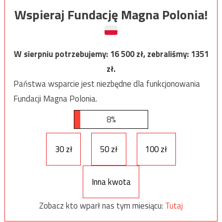
Wspieraj Fundację Magna Polonia!
W sierpniu potrzebujemy:
16 500
zł, zebraliśmy:
1351
zł.
Państwa wsparcie jest niezbędne dla funkcjonowania
Fundacji Magna Polonia.
8%
30 zł
50 zł
100 zł
Inna kwota
Zobacz kto wparł nas tym miesiącu:
Tutaj