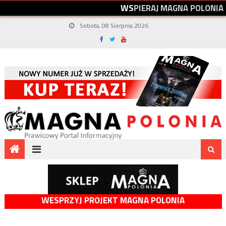
W
S
P
I
E
R
A
J
M
A
G
N
A
P
O
L
O
N
I
A
Sobota, 08 Sierpnia 2026
WESPRZYJ PROJEKT MAGNA POLONIA