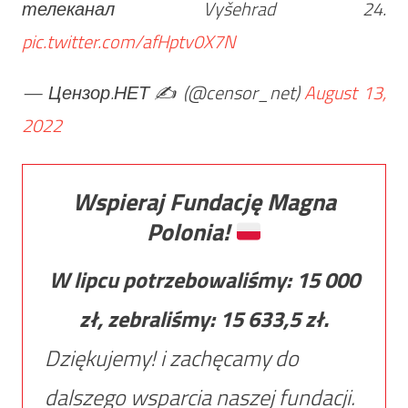
телеканал Vyšehrad 24.
pic.twitter.com/afHptv0X7N
— Цензор.НЕТ ✍️ (@censor_net)
August 13,
2022
Wspieraj Fundację Magna
Polonia!
W lipcu potrzebowaliśmy:
15 000
zł, zebraliśmy:
15 633,5
zł.
Dziękujemy! i zachęcamy do
dalszego wsparcia naszej fundacji.