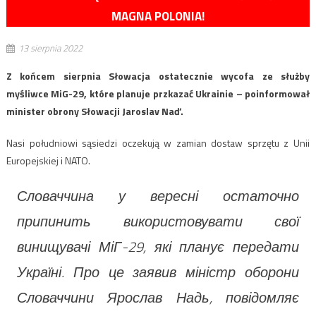
MAGNA POLONIA!
13 sierpnia 2022
Z końcem sierpnia Słowacja ostatecznie wycofa ze służby
myśliwce MiG-29, które planuje przkazać Ukrainie – poinformował
minister obrony Słowacji Jaroslav Naď.
Nasi południowi sąsiedzi oczekują w zamian dostaw sprzętu z Unii
Europejskiej i NATO.
Словаччина у вересні остаточно
припинить використовувати свої
винищувачі МіГ-29, які планує передати
Україні. Про це заявив міністр оборони
Словаччини Ярослав Надь, повідомляє