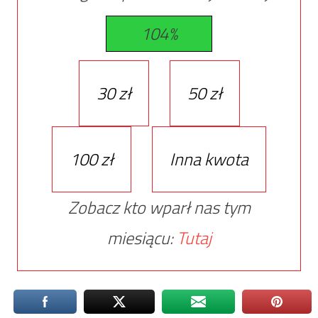
104%
30 zł
50 zł
100 zł
Inna kwota
Zobacz kto wparł nas tym
miesiącu:
Tutaj