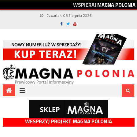
W
S
P
I
E
R
A
J
M
A
G
N
A
P
O
L
O
N
I
A
Czwartek, 06 Sierpnia 2026
WESPRZYJ PROJEKT MAGNA POLONIA