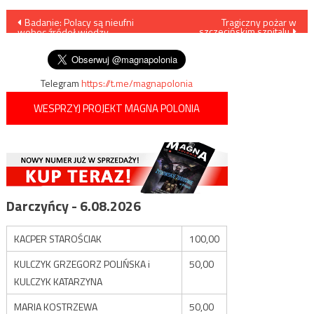
Nawigacja
Badanie: Polacy są nieufni
Tragiczny pożar w
szczecińskim szpitalu
wobec źródeł wiedzy
wpisu
naukowej
Telegram
https://t.me/magnapolonia
WESPRZYJ PROJEKT MAGNA POLONIA
Darczyńcy - 6.08.2026
KACPER STAROŚCIAK
100,00
KULCZYK GRZEGORZ POLIŃSKA i
50,00
KULCZYK KATARZYNA
MARIA KOSTRZEWA
50,00