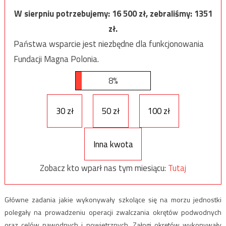
W sierpniu potrzebujemy:
16 500
zł, zebraliśmy:
1351
zł.
Państwa wsparcie jest niezbędne dla funkcjonowania
Fundacji Magna Polonia.
8%
30 zł
50 zł
100 zł
Inna kwota
Zobacz kto wparł nas tym miesiącu:
Tutaj
Główne zadania jakie wykonywały szkolące się na morzu jednostki
polegały na prowadzeniu operacji zwalczania okrętów podwodnych
oraz celów nawodnych i powietrznych. Załogi okrętów wykonywały