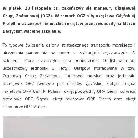
W piątek, 20 listopada br., zakończyły się manewry Okrętowej
Grupy Zadaniowej (OGZ). W ramach OGZ siły okrętowe Gdyńskiej
Flotylli oraz zespół niemieckich okrętów przeprowadziły na Morzu
Bałtyckim wspólne szkolenie.
To typowe ćwiczenia osłony strategicznego transportu morskiego i
utrzymania panowania na morzu w sytuacjach kryzysowych. W
szkoleniu, które rozpoczęło się w poniedziałek, 16 listopada br.,
uczestniczyły jednostki 3. Flotylli Okrętów sformowane w tzw.
Okrętową Grupę Zadaniową, lotnictwo morskie oraz jednostki
brzegowe. OGZ tworzyło pięć okrętów gdyńskiej Flotylli: fregata
rakietowa ORP Gen. K. Pułaski, okręt podwodny ORP Bielik, korweta
patrolowa ORP Ślązak, okręt rakietowy ORP Piorun oraz okręt
ratowniczy ORP Maćko.