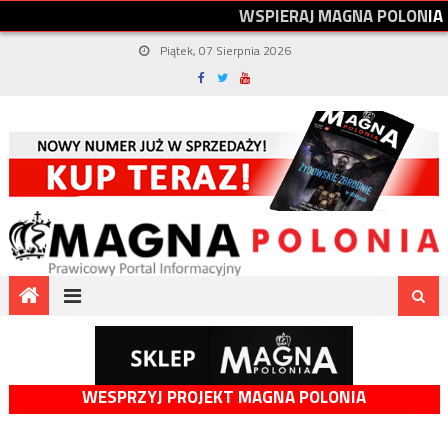
W
S
P
I
E
R
A
J
M
A
G
N
A
P
O
L
O
N
I
A
Piątek, 07 Sierpnia 2026
WESPRZYJ PROJEKT MAGNA POLONIA