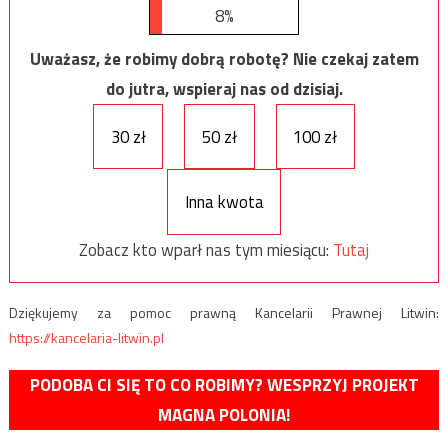
8%
Uważasz, że robimy dobrą robotę? Nie czekaj zatem
do jutra, wspieraj nas od dzisiaj.
30 zł
50 zł
100 zł
Inna kwota
Zobacz kto wparł nas tym miesiącu:
Tutaj
Dziękujemy za pomoc prawną Kancelarii Prawnej Litwin:
https://kancelaria-litwin.pl
PODOBA CI SIĘ TO CO ROBIMY? WESPRZYJ PROJEKT
MAGNA POLONIA!