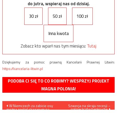
do jutra, wspieraj nas od dzisiaj.
30 zł
50 zł
100 zł
Inna kwota
Zobacz kto wparł nas tym miesiącu:
Tutaj
Dziękujemy za pomoc prawną Kancelarii Prawnej Litwin:
https://kancelaria-litwin.pl
PODOBA CI SIĘ TO CO ROBIMY? WESPRZYJ PROJEKT
MAGNA POLONIA!
Nawigacja
W Niemczech za zabicie osy
Szwecja na skraju recesji –
rośnie liczba bankructw
można zostać skazanym na
wpisu
grzywnę w wysokości do 65
tysięcy euro