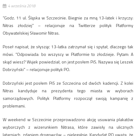
4 września 2018
“Godz. 11 ul. Śląska w Szczecinie. Biegnie za mną 13-latek i krzyczy:
Nitras złodziej” – relacjonuje na Twitterze polityk Platformy
Obywatelskiej Sławomir Nitras.
Poseł napisał, że słysząc 13-latka zatrzymał się i spytał, dlaczego tak
mówi. “Odpowiada: bo wszyscy w Platformie to złodzieje. Pytam: A
skąd wiesz? Wujek powiedział, on jest posłem PiS. Nazywa się Leszek
Dobrzyński” – relacjonuje polityk PO.
Dobrzyński jest posłem PiS ze Szczecina od dwóch kadencji. Z kolei
Nitras kandyduje na prezydenta tego miasta w wyborach
samorządowych. Polityk Platformy rozpoczął swoją kampanię z
problemami.
W weekend w Szczecinie przeprowadzono akcję usuwania plakatów
wyborczych z wizerunkiem Nitrasa, które zawisły na ulicznych
latarniach, zdaniem drogowców – nielegalnie. Kandydat PO uważa, że