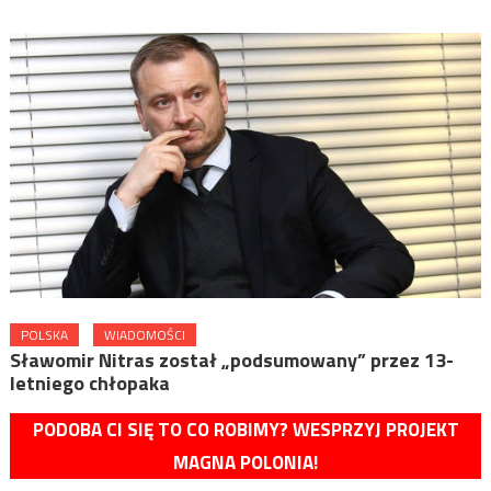
POLSKA
WIADOMOŚCI
Sławomir Nitras został „podsumowany” przez 13-
letniego chłopaka
PODOBA CI SIĘ TO CO ROBIMY? WESPRZYJ PROJEKT
MAGNA POLONIA!