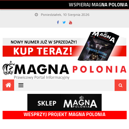
W
S
P
I
E
R
A
J
M
A
G
N
A
P
O
L
O
N
I
A
Poniedziałek, 10 Sierpnia 2026
WESPRZYJ PROJEKT MAGNA POLONIA