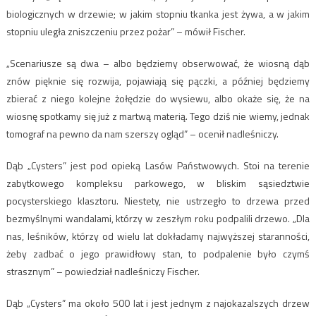
biologicznych w drzewie; w jakim stopniu tkanka jest żywa, a w jakim
stopniu uległa zniszczeniu przez pożar” – mówił Fischer.
„Scenariusze są dwa – albo będziemy obserwować, że wiosną dąb
znów pięknie się rozwija, pojawiają się pączki, a później będziemy
zbierać z niego kolejne żołędzie do wysiewu, albo okaże się, że na
wiosnę spotkamy się już z martwą materią. Tego dziś nie wiemy, jednak
tomograf na pewno da nam szerszy ogląd” – ocenił nadleśniczy.
Dąb „Cysters” jest pod opieką Lasów Państwowych. Stoi na terenie
zabytkowego kompleksu parkowego, w bliskim sąsiedztwie
pocysterskiego klasztoru. Niestety, nie ustrzegło to drzewa przed
bezmyślnymi wandalami, którzy w zeszłym roku podpalili drzewo. „Dla
nas, leśników, którzy od wielu lat dokładamy najwyższej staranności,
żeby zadbać o jego prawidłowy stan, to podpalenie było czymś
strasznym” – powiedział nadleśniczy Fischer.
Dąb „Cysters” ma około 500 lat i jest jednym z najokazalszych drzew