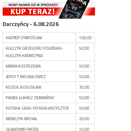
Darczyńcy - 6.08.2026
KACPER STAROŚCIAK
100,00
KULCZYK GRZEGORZ POLIŃSKA i
50,00
KULCZYK KATARZYNA
MARIA KOSTRZEWA
50,00
JERZY T MICHAJŁOWICZ
50,00
KOZIOŁ BOGUSŁAW
35,00
PAWEŁ ŁUKASZ ZIEMIAŃSKI
50,00
POTERA LIDIA i POTERA KRZYSZTOF
50,00
NIEMCZYK MICHAŁ
20,00
SŁAWOMIR PIĄTEK
10,00