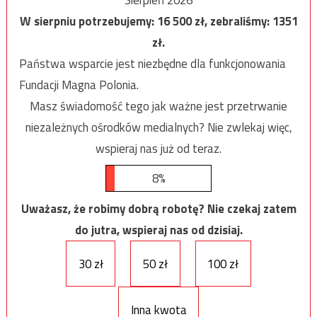
W sierpniu potrzebujemy:
16 500
zł, zebraliśmy:
1351
zł.
Państwa wsparcie jest niezbędne dla funkcjonowania
Fundacji Magna Polonia.
Masz świadomość tego jak ważne jest przetrwanie
niezależnych ośrodków medialnych? Nie zwlekaj więc,
wspieraj nas już od teraz.
8%
Uważasz, że robimy dobrą robotę? Nie czekaj zatem
do jutra, wspieraj nas od dzisiaj.
30 zł
50 zł
100 zł
Inna kwota