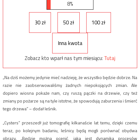
8%
30 zł
50 zł
100 zł
Inna kwota
Zobacz kto wparł nas tym miesiącu:
Tutaj
„Na dziś możemy jedynie mieć nadzieję, że wszystko będzie dobrze. Na
razie nie zaobserwowaliśmy żadnych niepokojących zmian. Ale
dopiero wiosna pokaże nam, czy ruszą pączki na drzewie, czy też
zmiany po pożarze są na tyle istotne, że spowodują zaburzenia i śmierć
tego drzewa” – dodał leśnik.
„Cysters” przeszedł już tomografię kilkanaście lat temu, dzięki czemu
teraz, po kolejnym badaniu, leśnicy będą mogli porównać obydwa
obrazy. „Będzie można ocenić, jaka jest dynamika procesów