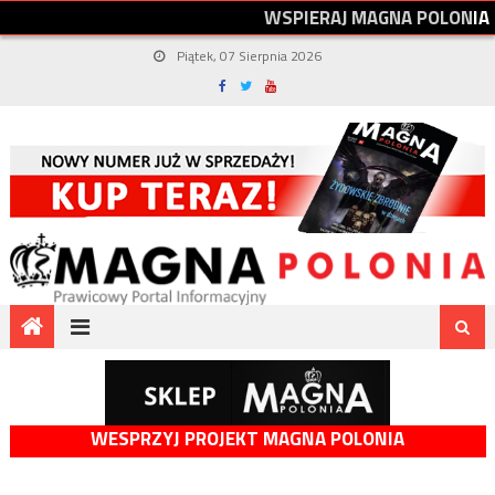
W
S
P
I
E
R
A
J
M
A
G
N
A
P
O
L
O
N
I
A
Piątek, 07 Sierpnia 2026
WESPRZYJ PROJEKT MAGNA POLONIA