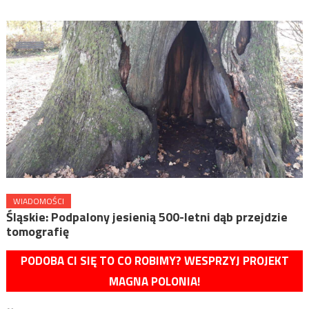
WIADOMOŚCI
Śląskie: Podpalony jesienią 500-letni dąb przejdzie
tomografię
PODOBA CI SIĘ TO CO ROBIMY? WESPRZYJ PROJEKT
MAGNA POLONIA!