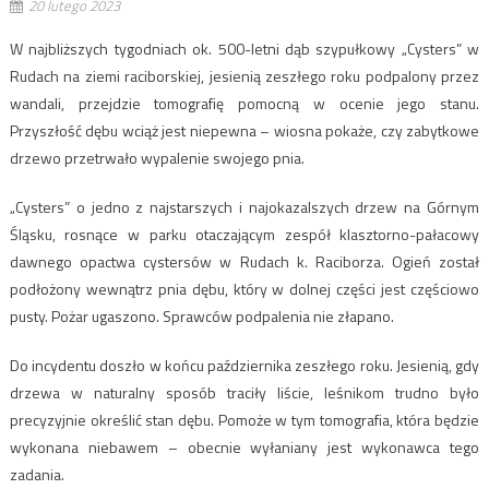
20 lutego 2023
W najbliższych tygodniach ok. 500-letni dąb szypułkowy „Cysters” w
Rudach na ziemi raciborskiej, jesienią zeszłego roku podpalony przez
wandali, przejdzie tomografię pomocną w ocenie jego stanu.
Przyszłość dębu wciąż jest niepewna – wiosna pokaże, czy zabytkowe
drzewo przetrwało wypalenie swojego pnia.
„Cysters” o jedno z najstarszych i najokazalszych drzew na Górnym
Śląsku, rosnące w parku otaczającym zespół klasztorno-pałacowy
dawnego opactwa cystersów w Rudach k. Raciborza. Ogień został
podłożony wewnątrz pnia dębu, który w dolnej części jest częściowo
pusty. Pożar ugaszono. Sprawców podpalenia nie złapano.
Do incydentu doszło w końcu października zeszłego roku. Jesienią, gdy
drzewa w naturalny sposób traciły liście, leśnikom trudno było
precyzyjnie określić stan dębu. Pomoże w tym tomografia, która będzie
wykonana niebawem – obecnie wyłaniany jest wykonawca tego
zadania.