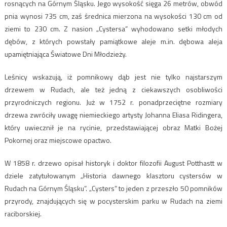
rosnących na Górnym Śląsku. Jego wysokość sięga 26 metrów, obwód
pnia wynosi 735 cm, zaś średnica mierzona na wysokości 130 cm od
ziemi to 230 cm. Z nasion „Cystersa” wyhodowano setki młodych
dębów, z których powstały pamiątkowe aleje m.in. dębowa aleja
upamiętniająca Światowe Dni Młodzieży.
Leśnicy wskazują, iż pomnikowy dąb jest nie tylko najstarszym
drzewem w Rudach, ale też jedną z ciekawszych osobliwości
przyrodniczych regionu. Już w 1752 r. ponadprzeciętne rozmiary
drzewa zwróciły uwagę niemieckiego artysty Johanna Eliasa Ridingera,
który uwiecznił je na rycinie, przedstawiającej obraz Matki Bożej
Pokornej oraz miejscowe opactwo.
W 1858 r. drzewo opisał historyk i doktor filozofii August Potthastt w
dziele zatytułowanym „Historia dawnego klasztoru cystersów w
Rudach na Górnym Śląsku”. „Cysters” to jeden z przeszło 50 pomników
przyrody, znajdujących się w pocysterskim parku w Rudach na ziemi
raciborskiej.