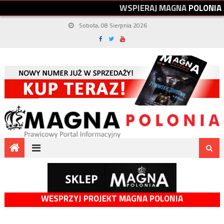
W
S
P
I
E
R
A
J
M
A
G
N
A
P
O
L
O
N
I
A
Sobota, 08 Sierpnia 2026
WESPRZYJ PROJEKT MAGNA POLONIA