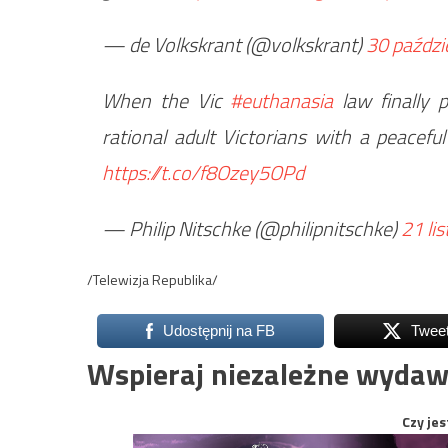
— de Volkskrant (@volkskrant)
30 paździ
When the Vic
#euthanasia
law finally 
rational adult Victorians with a peacefu
https://t.co/f8Ozey5OPd
— Philip Nitschke (@philipnitschke)
21 li
/Telewizja Republika/
Udostępnij na FB
Twee
Wspieraj niezależne wydaw
Czy jes