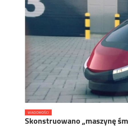
WIADOMOŚCI
Skonstruowano „maszynę śmi