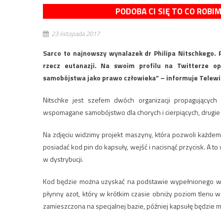
PODOBA CI SIĘ TO CO ROBI
23 listopada 2017
Sarco to najnowszy wynalazek dr Philipa Nitschkego. 
rzecz eutanazji. Na swoim profilu na Twitterze opi
samobójstwa jako prawo człowieka” – informuje Telewi
Nitschke jest szefem dwóch organizacji propagujących eu
wspomagane samobójstwo dla chorych i cierpiących, drugie u
Na zdjęciu widzimy projekt maszyny, która pozwoli każde
posiadać kod pin do kapsuły, wejść i nacisnąć przycisk. A
w dystrybucji.
Kod będzie można uzyskać na podstawie wypełnionego w si
płynny azot, który w krótkim czasie obniży poziom tlenu w
zamieszczona na specjalnej bazie, później kapsułę będzie