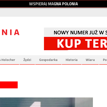
W
S
P
I
E
R
A
J
M
A
G
N
A
P
O
L
O
N
I
A
& Holocher
Żydzi
Gospodarka
Historia
Wiara
Po