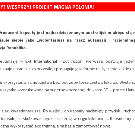
MY? WESPRZYJ PROJEKT MAGNA POLONIA!
Producent kapsuły jest najbardziej znanym australijskim aktywistą 
suje siebie jako „wolontariusz na rzecz eutanazji i racjonalne
zja Republika.
tanazję – Exit International i Exit Action. Pierwsza postuluje jedyn
znaje eutanazję za przywilej i propaguje ją w formie na życzenie każdego.
mu skorzystać z samobójstwa bez potrzeby towarzystwa lekarza. Wystarc
 to wszystko wydrukowane na supernowoczesnej drukarce 3D – proste i łat
eci kwestionariusza. Po wejściu do kapsuły naciśnięty przycisk urucho
 kapsule, co skutkować będzie śmiercią w ciągu kilku minut. Kapsuła będz
 można wykorzystać jako trumnę, a na bazie zamontować nową.