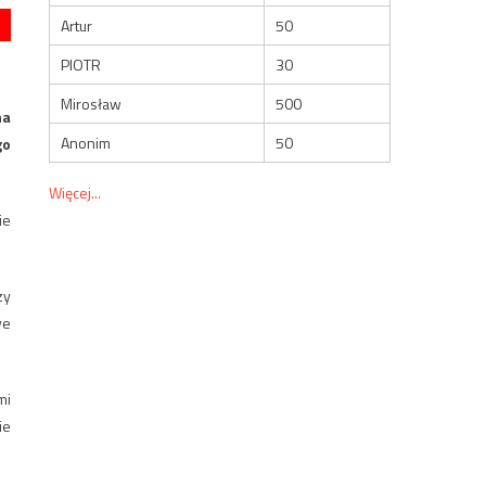
Artur
50
PIOTR
30
Mirosław
500
na
Anonim
50
go
Więcej...
ie
zy
we
mi
ie