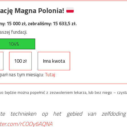
ację Magna Polonia!
my:
15 000
zł, zebraliśmy:
15 633,5
zł.
szej fundacji.
104%
100 zł
Inna kwota
parł nas tym miesiącu:
Tutaj
o będzie można popełnić z zezwoleniem lekarza, lub bez niego – czysta
e technieken op het gebied van zelfdoding
itter.com/rCOOy6AQNA