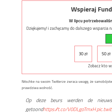
Wspieraj Fund
W lipcu potrzebowaliś
Dziękujemy! i zachęcamy do dalszego wsparcia na
30 zł
50 zł
Zobacz kto w
Nitschke na swoim Twitterze zwraca uwagę, że samobójstw
prawdziwa wolność.
Op deze beurs werden de nieuwst
getoond
https://t.co/V0DLgoTmxH
pic.tw