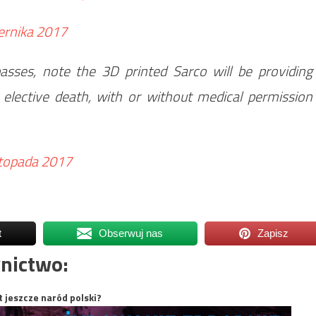
ernika 2017
passes, note the 3D printed Sarco will be providing
l elective death, with or without medical permission
stopada 2017
t
Obserwuj nas
Zapisz
nictwo:
t jeszcze naród polski?