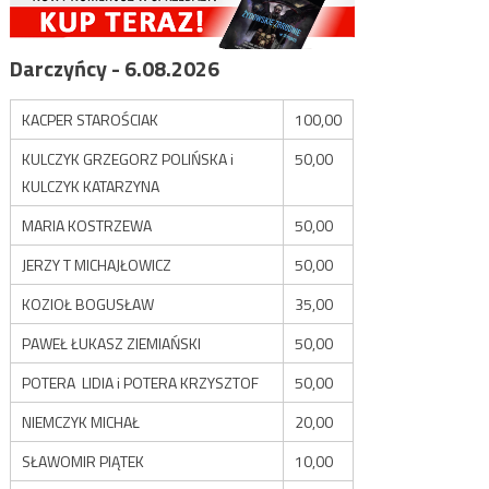
Darczyńcy - 6.08.2026
KACPER STAROŚCIAK
100,00
KULCZYK GRZEGORZ POLIŃSKA i
50,00
KULCZYK KATARZYNA
MARIA KOSTRZEWA
50,00
JERZY T MICHAJŁOWICZ
50,00
KOZIOŁ BOGUSŁAW
35,00
PAWEŁ ŁUKASZ ZIEMIAŃSKI
50,00
POTERA LIDIA i POTERA KRZYSZTOF
50,00
NIEMCZYK MICHAŁ
20,00
SŁAWOMIR PIĄTEK
10,00