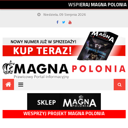
W
S
P
I
E
R
A
J
M
A
G
N
A
P
O
L
O
N
I
A
Niedziela, 09 Sierpnia 2026
WESPRZYJ PROJEKT MAGNA POLONIA