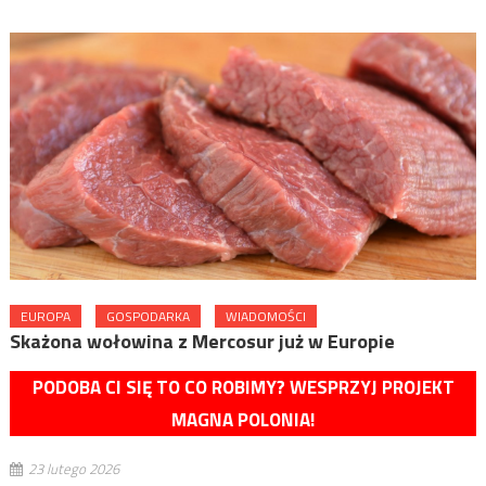
EUROPA
GOSPODARKA
WIADOMOŚCI
Skażona wołowina z Mercosur już w Europie
PODOBA CI SIĘ TO CO ROBIMY? WESPRZYJ PROJEKT
MAGNA POLONIA!
23 lutego 2026