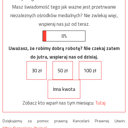
Masz świadomość tego jak ważne jest przetrwanie
niezależnych ośrodków medialnych? Nie zwlekaj więc,
wspieraj nas już od teraz.
8%
Uważasz, że robimy dobrą robotę? Nie czekaj zatem
do jutra, wspieraj nas od dzisiaj.
30 zł
50 zł
100 zł
Inna kwota
Zobacz kto wparł nas tym miesiącu:
Tutaj
Dziękujemy za pomoc prawną Kancelarii Prawnej Litwin:
https://kancelaria-litwin.pl