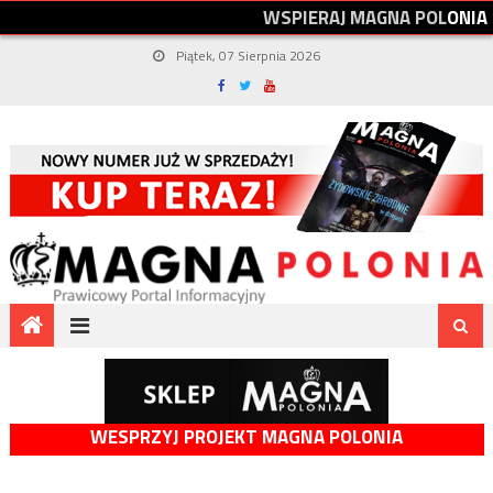
W
S
P
I
E
R
A
J
M
A
G
N
A
P
O
L
O
N
I
A
Piątek, 07 Sierpnia 2026
WESPRZYJ PROJEKT MAGNA POLONIA