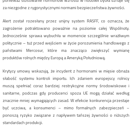
ponieważ stosowanie hormonów wzrostu w hodowli bydła uznaje się
za niezgodne z rygorystycznymi normami bezpieczeństwa żywności.
Alert został rozesłany przez unijny system RASFF, co oznacza, że
zagrożenie potraktowano poważnie na poziomie całej Wspólnoty.
Jednocześnie sprawa wybuchła w momencie szczególnie wrażliwym
politycznie – tuż przed wejściem w życie porozumienia handlowego z
państwami Mercosur, które ma znacząco zwiększyć wymianę
produktów rolnych między Europą a Ameryką Południową.
Krytycy umowy wskazują, że incydent z hormonami w mięsie obnaża
słabość systemu kontroli importu. Ich zdaniem europejscy rolnicy
muszą spełniać coraz bardziej restrykcyjne normy środowiskowe i
sanitarne, podczas gdy producenci spoza UE mogą działać według
znacznie mniej wymagających zasad. W efekcie konkurencja przestaje
być uczciwa, a konsumenci – mimo formalnych zabezpieczeń –
ponoszą ryzyko związane z napływem tańszej żywności o niższych
standardach produkcji.