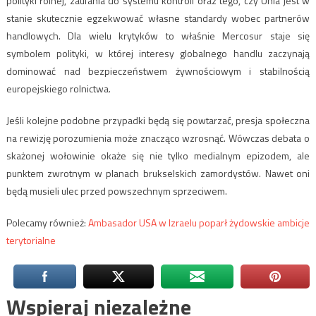
polityki rolnej, zaufania do systemu kontroli oraz tego, czy Unia jest w
stanie skutecznie egzekwować własne standardy wobec partnerów
handlowych. Dla wielu krytyków to właśnie Mercosur staje się
symbolem polityki, w której interesy globalnego handlu zaczynają
dominować nad bezpieczeństwem żywnościowym i stabilnością
europejskiego rolnictwa.
Jeśli kolejne podobne przypadki będą się powtarzać, presja społeczna
na rewizję porozumienia może znacząco wzrosnąć. Wówczas debata o
skażonej wołowinie okaże się nie tylko medialnym epizodem, ale
punktem zwrotnym w planach brukselskich zamordystów. Nawet oni
będą musieli ulec przed powszechnym sprzeciwem.
Polecamy również:
Ambasador USA w Izraelu poparł żydowskie ambicje
terytorialne
Wspieraj niezależne