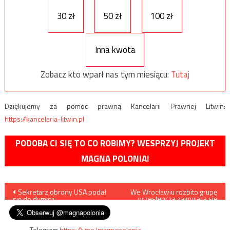
30 zł
50 zł
100 zł
Inna kwota
Zobacz kto wparł nas tym miesiącu:
Tutaj
Dziękujemy za pomoc prawną Kancelarii Prawnej Litwin:
https://kancelaria-litwin.pl
PODOBA CI SIĘ TO CO ROBIMY? WESPRZYJ PROJEKT
MAGNA POLONIA!
Nawigacja
Sekretarz obrony USA podał
We Wrocławiu rozbito grupę
przestępczą zajmującą się
się do dymisji
bezprawnym przejmowaniem
wpisu
nieruchomości
Telegram
https://t.me/magnapolonia