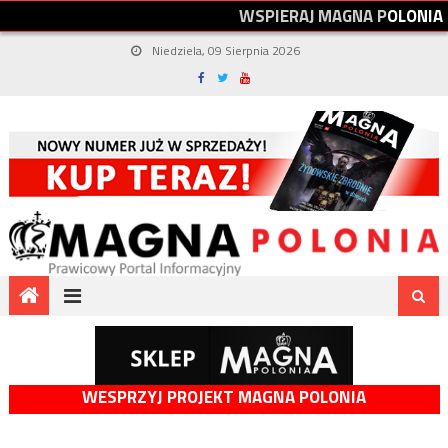
W
S
P
I
E
R
A
J
M
A
G
N
A
P
O
L
O
N
I
A
Niedziela, 09 Sierpnia 2026
WESPRZYJ PROJEKT MAGNA POLONIA