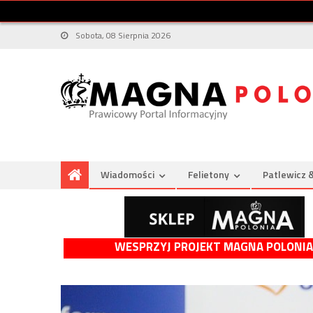
Sobota, 08 Sierpnia 2026
Wiadomości
Felietony
Patlewicz 
WESPRZYJ PROJEKT MAGNA POLONIA