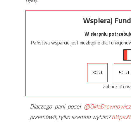
agresji.
Wspieraj Fund
W sierpniu potrzebu
Państwa wsparcie jest niezbędne dla funkcjonow
30 zł
50 zł
Zobacz kto w
Dlaczego pani poseł
@OklaDrewnowicz
przemówił, tylko szambo wybiło?
https:/