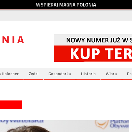
W
S
P
I
E
R
A
J
M
A
G
N
A
P
O
L
O
N
I
A
& Holocher
Żydzi
Gospodarka
Historia
Wiara
Po