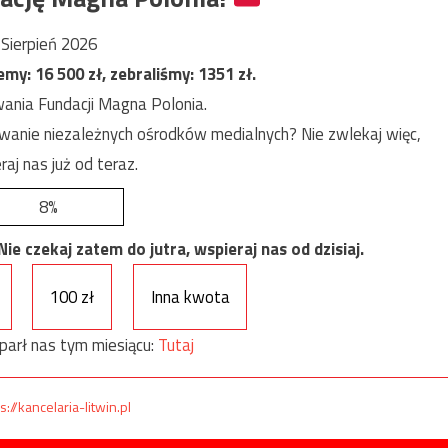
Sierpień 2026
jemy:
16 500
zł, zebraliśmy:
1351
zł.
ania Fundacji Magna Polonia.
anie niezależnych ośrodków medialnych? Nie zwlekaj więc,
raj nas już od teraz.
8%
e czekaj zatem do jutra, wspieraj nas od dzisiaj.
100 zł
Inna kwota
parł nas tym miesiącu:
Tutaj
s://kancelaria-litwin.pl