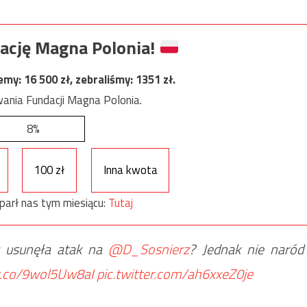
ację Magna Polonia!
jemy:
16 500
zł, zebraliśmy:
1351
zł.
ania Fundacji Magna Polonia.
8%
100 zł
Inna kwota
parł nas tym miesiącu:
Tutaj
usunęła atak na
@D_Sosnierz
? Jednak nie naród
/t.co/9wol5Uw8aI
pic.twitter.com/ah6xxeZ0je