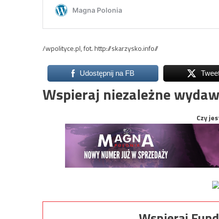
/wpolityce.pl, fot. http://skarzysko.info//
Udostępnij na FB
Twee
Wspieraj niezależne wydaw
Czy jes
Wspieraj Fund