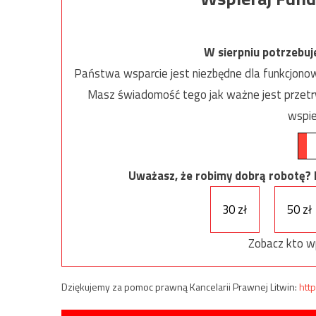
W sierpniu potrzebu
Państwa wsparcie jest niezbędne dla funkcjonow
Masz świadomość tego jak ważne jest przetrw
wspie
Uważasz, że robimy dobrą robotę? Ni
30 zł
50 zł
Zobacz kto w
Dziękujemy za pomoc prawną Kancelarii Prawnej Litwin:
http