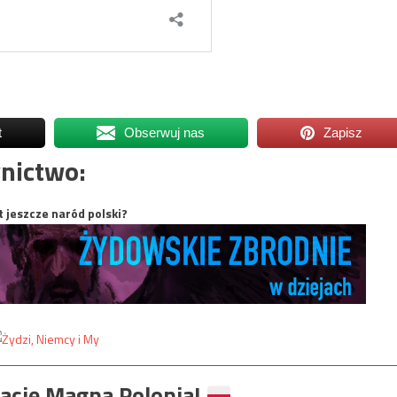
t
Obserwuj nas
Zapisz
nictwo:
t jeszcze naród polski?
ację Magna Polonia!