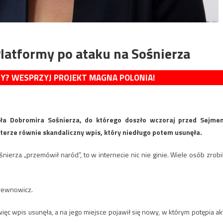
latformy po ataku na Sośnierza
MY? WESPRZYJ PROJEKT MAGNA POLONIA!
ła Dobromira Sośnierza, do którego doszło wczoraj przed Sejme
erze równie skandaliczny wpis, który niedługo potem usunęła.
ierza „przemówił naród”, to w internecie nic nie ginie. Wiele osób zrobi
rewnowicz.
więc wpis usunęła, a na jego miejsce pojawił się nowy, w którym potępia ak