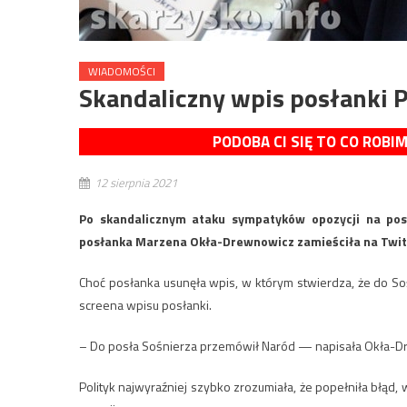
WIADOMOŚCI
Skandaliczny wpis posłanki P
PODOBA CI SIĘ TO CO ROBI
12 sierpnia 2021
Po skandalicznym ataku sympatyków opozycji na pos
posłanka Marzena Okła-Drewnowicz zamieściła na Twitt
Choć posłanka usunęła wpis, w którym stwierdza, że do Sośn
screena wpisu posłanki.
– Do posła Sośnierza przemówił Naród — napisała Okła-D
Polityk najwyraźniej szybko zrozumiała, że popełniła błąd, 