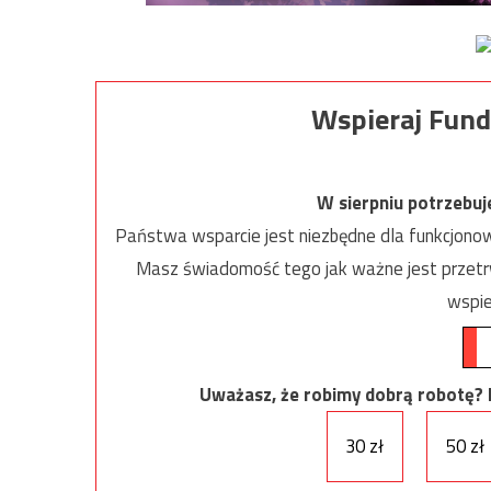
Wspieraj Fund
W sierpniu potrzebu
Państwa wsparcie jest niezbędne dla funkcjonow
Masz świadomość tego jak ważne jest przetrw
wspie
Uważasz, że robimy dobrą robotę? Ni
30 zł
50 zł