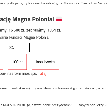
 okazja dla pana, by tak szeroko zabrać głos. Nie ma za co” — odparł Sutryk
ację Magna Polonia!
jemy:
16 500
zł, zebraliśmy:
1351
zł.
ania Fundacji Magna Polonia.
8%
100 zł
Inna kwota
parł nas tym miesiącu:
Tutaj
komentował także mężczyzna, który poinformował go o działaniach, a racz
 z MOPS-u. Jak długo jeszcze panie prezydencie?” — zapytał pan Jerzy. „