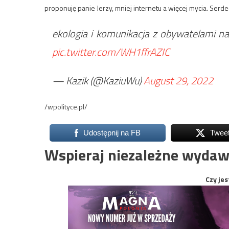
proponuję panie Jerzy, mniej internetu a więcej mycia. Se
ekologia i komunikacja z obywatelami na
pic.twitter.com/WH1ffrAZIC
— Kazik (@KaziuWu)
August 29, 2022
/wpolityce.pl/
Udostępnij na FB
Twee
Wspieraj niezależne wydaw
Czy jes