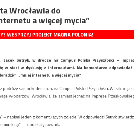
nta Wrocławia do
nternetu a więcej mycia”
MY? WESPRZYJ PROJEKT MAGNA POLONIA!
. Jacek Sutryk, w drodze na Campus Polska Przyszłości – impre
ię w sieci w dyskusję z internautami. Na komentarze odpowiadał
adził”: „mniej internetu a więcej mycia”.
, z podróży samochodem m.in. na Campus Polska Przyszłości. W trakcie jaz
i uwagę włodarzowi Wrocławia, że zamiast jechać na imprezę Trzaskowskie
.
 – napisał jeden z komentujących zdjęcie. W odpowiedzi Sutryk stwierdzi
 komunikacji” — dodał użytkownik.