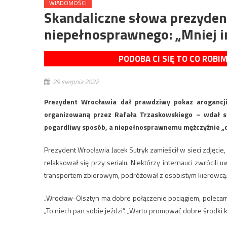
WIADOMOŚCI
Skandaliczne słowa prezyde
niepełnosprawnego: „Mniej i
PODOBA CI SIĘ TO CO ROBI
29 sierpnia 2022
Prezydent Wrocławia dał prawdziwy pokaz arogancji
organizowaną przez Rafała Trzaskowskiego – wdał s
pogardliwy sposób, a niepełnosprawnemu mężczyźnie „dor
Prezydent Wrocławia Jacek Sutryk zamieścił w sieci zdjęcie
relaksował się przy serialu. Niektórzy internauci zwrócil
transportem zbiorowym, podróżował z osobistym kierowcą
„Wrocław-Olsztyn ma dobre połączenie pociągiem, polecam”
„To niech pan sobie jeździ”. „Warto promować dobre środki