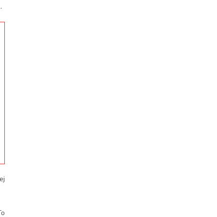
.
ej
To