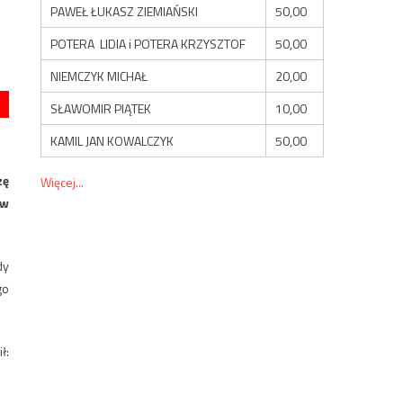
PAWEŁ ŁUKASZ ZIEMIAŃSKI
50,00
POTERA LIDIA i POTERA KRZYSZTOF
50,00
NIEMCZYK MICHAŁ
20,00
SŁAWOMIR PIĄTEK
10,00
KAMIL JAN KOWALCZYK
50,00
zę
Więcej...
 w
dy
go
ł: