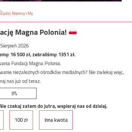
ację Magna Polonia!
Sierpień 2026
jemy:
16 500
zł, zebraliśmy:
1351
zł.
ania Fundacji Magna Polonia.
anie niezależnych ośrodków medialnych? Nie zwlekaj więc,
raj nas już od teraz.
8%
e czekaj zatem do jutra, wspieraj nas od dzisiaj.
100 zł
Inna kwota