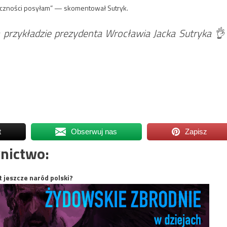
rdeczności posyłam” — skomentował Sutryk.
 przykładzie prezydenta Wrocławia Jacka Sutryka 👌
t
Obserwuj nas
Zapisz
nictwo:
t jeszcze naród polski?