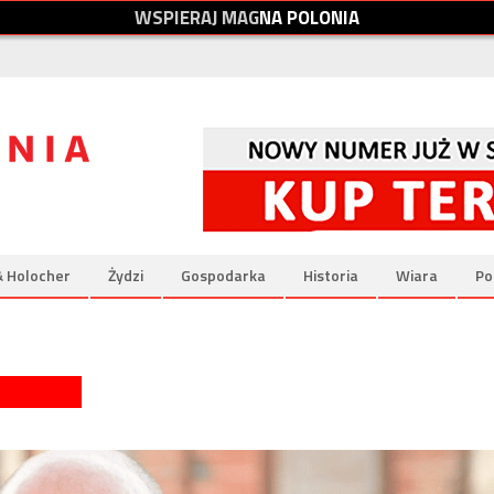
W
S
P
I
E
R
A
J
M
A
G
N
A
P
O
L
O
N
I
A
& Holocher
Żydzi
Gospodarka
Historia
Wiara
Po