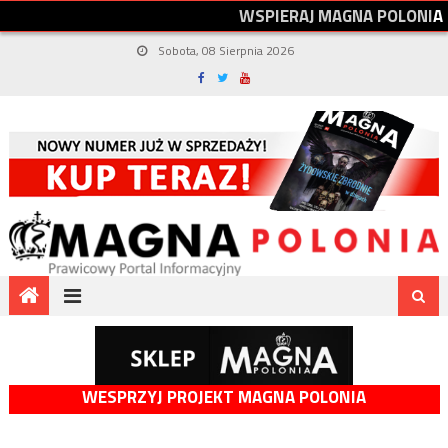
W
S
P
I
E
R
A
J
M
A
G
N
A
P
O
L
O
N
I
A
Sobota, 08 Sierpnia 2026
WESPRZYJ PROJEKT MAGNA POLONIA