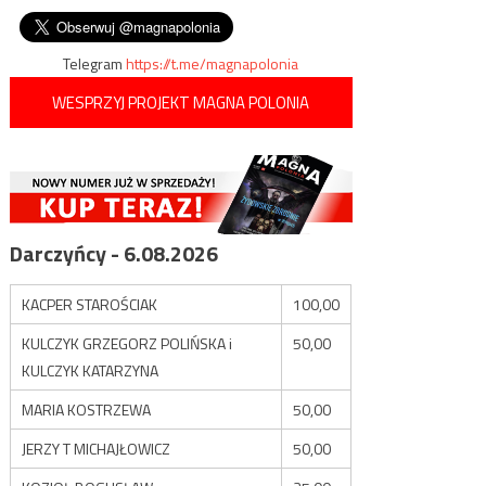
wpisu
przemytników ludzi
Telegram
https://t.me/magnapolonia
WESPRZYJ PROJEKT MAGNA POLONIA
Darczyńcy - 6.08.2026
KACPER STAROŚCIAK
100,00
KULCZYK GRZEGORZ POLIŃSKA i
50,00
KULCZYK KATARZYNA
MARIA KOSTRZEWA
50,00
JERZY T MICHAJŁOWICZ
50,00