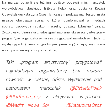
Na marszu pojawili się też inni politycy opozycji m.in. marszałek
województwa lubuskiego Elżbieta Polak oraz posłanka Koaiicji
Obywatelskiej Katarzyna Osos. Tymczasem podczas manifestacji miała
miejsce oburzająca scena, o której poinformował w mediach
społecznościowych redaktor naczelny „Gazety Lubuskiej” Janusz
Życzkowski. Dziennikarz udostępnił nagranie ukazujące „artystyczny
program”, jaki organizatorzy marszu przygotowali najmłodszym. Jeden z
występujących śpiewa o „podwójnej penetracji”, kolejny mężczyzna
ubrany w sukienkę tańczy przed dziećmi.
Taki „program artystyczny” przygotowali
najmłodszym organizatorzy tzw. marszu
równości w Zielonej Górze. Wydarzenie pod
patronatem marszałek
@ElzbietaPolak
@Platforma_org
z aktywnym wsparciem
@Wadim_Nowa_Sol
@KatarzynaOsos