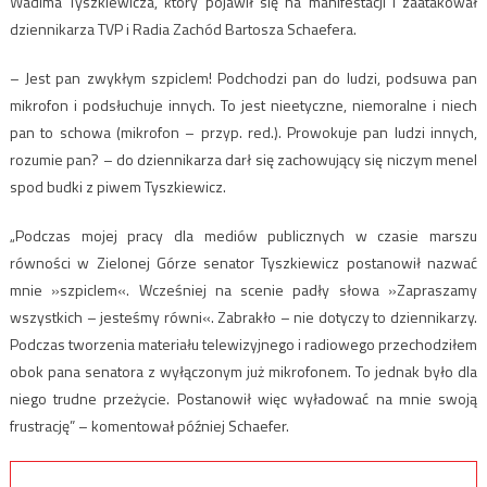
Wadima Tyszkiewicza, który pojawił się na manifestacji i zaatakował
dziennikarza TVP i Radia Zachód Bartosza Schaefera.
– Jest pan zwykłym szpiclem! Podchodzi pan do ludzi, podsuwa pan
mikrofon i podsłuchuje innych. To jest nieetyczne, niemoralne i niech
pan to schowa (mikrofon – przyp. red.). Prowokuje pan ludzi innych,
rozumie pan? – do dziennikarza darł się zachowujący się niczym menel
spod budki z piwem Tyszkiewicz.
„Podczas mojej pracy dla mediów publicznych w czasie marszu
równości w Zielonej Górze senator Tyszkiewicz postanowił nazwać
mnie »szpiclem«. Wcześniej na scenie padły słowa »Zapraszamy
wszystkich – jesteśmy równi«. Zabrakło – nie dotyczy to dziennikarzy.
Podczas tworzenia materiału telewizyjnego i radiowego przechodziłem
obok pana senatora z wyłączonym już mikrofonem. To jednak było dla
niego trudne przeżycie. Postanowił więc wyładować na mnie swoją
frustrację” – komentował później Schaefer.