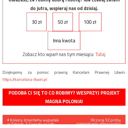
do jutra, wspieraj nas od dzisiaj.
30 zł
50 zł
100 zł
Inna kwota
Zobacz kto wparł nas tym miesiącu:
Tutaj
Dziękujemy za pomoc prawną Kancelarii Prawnej Litwin:
https://kancelaria-litwin.pl
PODOBA CI SIĘ TO CO ROBIMY? WESPRZYJ PROJEKT
MAGNA POLONIA!
Nawigacja
Kolejny śmiertelny wypadek
Wczoraj 92 próby
nielegalnego sforsowania
w Tatrach. Z Zawratu spadła
granicy, zatrzymano trzech
kobieta