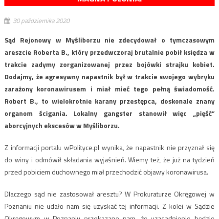
30 października 2020
Sąd Rejonowy w Myśliborzu nie zdecydował o tymczasowym
areszcie Roberta B., który przedwczoraj brutalnie pobił księdza w
trakcie zadymy zorganizowanej przez bojówki strajku kobiet.
Dodajmy, że agresywny napastnik był w trakcie swojego wybryku
zarażony koronawirusem i miał mieć tego pełną świadomość.
Robert B., to wielokrotnie karany przestępca, doskonale znany
organom ścigania. Lokalny gangster stanowił więc „pięść”
aborcyjnych ekscesów w Myśliborzu.
Z informacji portalu wPolityce.pl wynika, że napastnik nie przyznał się
do winy i odmówił składania wyjaśnień. Wiemy też, że już na tydzień
przed pobiciem duchownego miał przechodzić objawy koronawirusa.
Dlaczego sąd nie zastosował aresztu? W Prokuraturze Okręgowej w
Poznaniu nie udało nam się uzyskać tej informacji. Z kolei w Sądzie
Okręgowym w Poznaniu przekazano nam, że uzasadnienie będzie