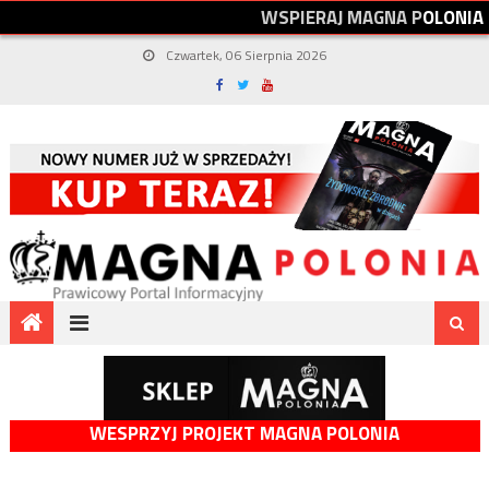
W
S
P
I
E
R
A
J
M
A
G
N
A
P
O
L
O
N
I
A
Czwartek, 06 Sierpnia 2026
WESPRZYJ PROJEKT MAGNA POLONIA