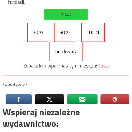
fundacji.
104%
30 zł
50 zł
100 zł
Inna kwota
Zobacz kto wparł nas tym miesiącu:
Tutaj
/wpolityce.pl/
Wspieraj niezależne
wydawnictwo: