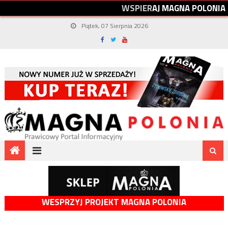
W
S
P
I
E
R
A
J
M
A
G
N
A
P
O
L
O
N
I
A
Piątek, 07 Sierpnia 2026
WESPRZYJ PROJEKT MAGNA POLONIA