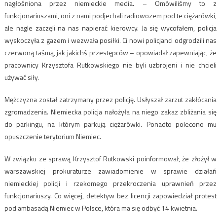
nagłośniona przez niemieckie media. – Omówiliśmy to z
funkcjonariuszami, oni z nami podjechali radiowozem pod te ciężarówki,
ale nagle zaczęli na nas napierać kierowcy. Ja się wycofałem, policja
wyskoczyła z gazem i wezwała posiłki. Ci nowi policjanci odgrodzili nas
czerwoną taśmą, jak jakichś przestępców – opowiadał zapewniając, że
pracownicy Krzysztofa Rutkowskiego nie byli uzbrojeni i nie chcieli
używać siły.
Mężczyzna został zatrzymany przez policję. Usłyszał zarzut zakłócania
zgromadzenia. Niemiecka policja nałożyła na niego zakaz zbliżania się
do parkingu, na którym parkują ciężarówki. Ponadto polecono mu
opuszczenie terytorium Niemiec.
W związku ze sprawą Krzysztof Rutkowski poinformował, że złożył w
warszawskiej prokuraturze zawiadomienie w sprawie działań
niemieckiej policji i rzekomego przekroczenia uprawnień przez
funkcjonariuszy. Co więcej, detektyw bez licencji zapowiedział protest
pod ambasadą Niemiec w Polsce, która ma się odbyć 14 kwietnia.