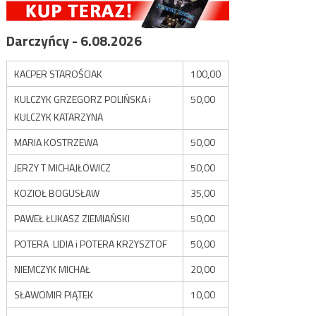
Darczyńcy - 6.08.2026
KACPER STAROŚCIAK
100,00
KULCZYK GRZEGORZ POLIŃSKA i
50,00
KULCZYK KATARZYNA
MARIA KOSTRZEWA
50,00
JERZY T MICHAJŁOWICZ
50,00
KOZIOŁ BOGUSŁAW
35,00
PAWEŁ ŁUKASZ ZIEMIAŃSKI
50,00
POTERA LIDIA i POTERA KRZYSZTOF
50,00
NIEMCZYK MICHAŁ
20,00
SŁAWOMIR PIĄTEK
10,00