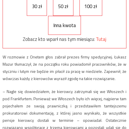
30 zł
50 zł
100 zł
Inna kwota
Zobacz kto wparł nas tym miesiącu:
Tutaj
W rozmowie z Onetem głos zabrał prezes firmy spedycyjnej. Łukasz
Mazur tłumaczył, że na początku roku powiadomił pracowników, że w
styczniu i lutym nie będzie im płacił za pracę w niedziele. Zapewnił, że
wówczas każdy z kierowców wyraził zgodę na takie rozwiązanie.
– Nagle się dowiedziałem, że kierowcy zatrzymali się we Włoszech i
pod Frankfurtem. Ponieważ we Włoszech było ich więcej, najpierw tam
pojechałem ze swoją prawniczką i przedstawiłem tamtejszemu
prokuratorowi dokumentację, z której jasno wynikało, że wszystkie
pensje kierowcy dostali w terminie – opowiadał. Ostatecznie
rozwiązano współpracę z trzema kierowcami a pozostali udali się do