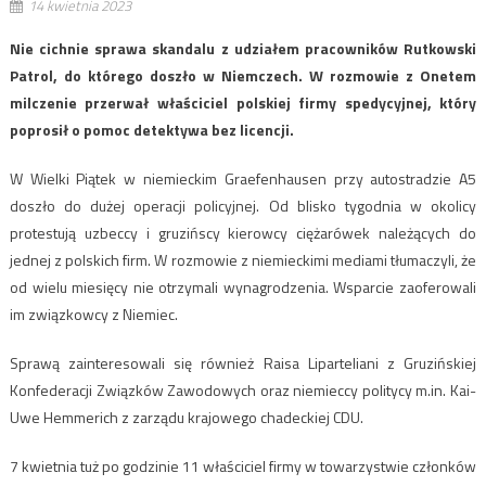
14 kwietnia 2023
Nie cichnie sprawa skandalu z udziałem pracowników Rutkowski
Patrol, do którego doszło w Niemczech. W rozmowie z Onetem
milczenie przerwał właściciel polskiej firmy spedycyjnej, który
poprosił o pomoc detektywa bez licencji.
W Wielki Piątek w niemieckim Graefenhausen przy autostradzie A5
doszło do dużej operacji policyjnej. Od blisko tygodnia w okolicy
protestują uzbeccy i gruzińscy kierowcy ciężarówek należących do
jednej z polskich firm. W rozmowie z niemieckimi mediami tłumaczyli, że
od wielu miesięcy nie otrzymali wynagrodzenia. Wsparcie zaoferowali
im związkowcy z Niemiec.
Sprawą zainteresowali się również Raisa Liparteliani z Gruzińskiej
Konfederacji Związków Zawodowych oraz niemieccy politycy m.in. Kai-
Uwe Hemmerich z zarządu krajowego chadeckiej CDU.
7 kwietnia tuż po godzinie 11 właściciel firmy w towarzystwie członków