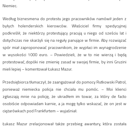
Niemiec.
Według biznesmena do protestu jego pracowników namówił jeden z
byłych holenderskich kierowców. Właściciel firmy spedycyjnej
podkreślił, że niektórzy protestujący pracują u niego od sześciu lat i
dotychczas nie skarżyli się na reguły panujące w firmie. Aby rozwiązać
spór miał zaproponować pracownikom, że wypłaci im wynagrodzenie
w wysokości 1000 euro. – Powiedzieli, że w to nie wierzą i będą
protestować, dopóki nie zmienię zasad w swojej firmie, by inni Gruzini
mieli lepiej – komentował Łukasz Mazur.
Przedsiębiorca tłumaczył, że zaangażował do pomocy Rutkowski Patrol,
ponieważ niemiecka policja nie chciała mu pomóc. – Moi klienci
zgłaszają mnie na policję, że ukradłem im towar, za który de facto
osobiście odpowiadam karnie, a ja mogę tylko wskazać, że on jest w
ciężarówkach pod Frankfurtem – wyjaśniał.
Łukasz Mazur zrelacjonował także przebieg awantury, która została